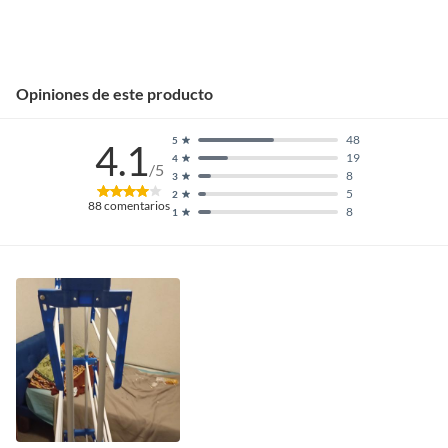
Opiniones de este producto
48
5
4.1
19
4
/5
8
3
5
2
88
comentarios
8
1