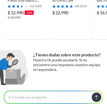
Platos Loza Vajilla 2
60 Litros Café
Bali 55
Niveles Secaplato
3.6
(127)
4.8
(517)
Cocina
$ 12.990
$ 22.990
$ 16.
-32%
$ 18.990
¿Tienes dudas sobre este producto?
Nuestra IA puede ayudarte. Si no
encuentra una respuesta, nuestro equipo
te responderá.
Escribe una pregunta