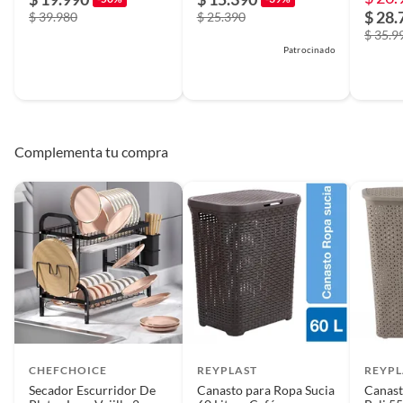
$ 28.
$ 39.980
$ 25.390
$ 35.9
Patrocinado
Complementa tu compra
CHEFCHOICE
REYPLAST
REYPL
Secador Escurridor De
Canasto para Ropa Sucia
Canast