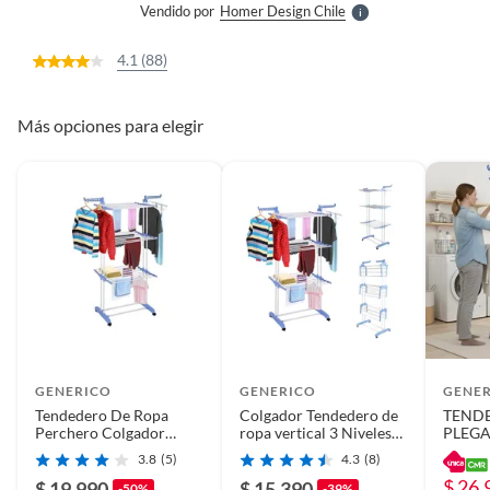
Vendido por
Homer Design Chile
S
4.1 (88)
Más opciones para elegir
GENERICO
GENERICO
GENE
Tendedero De Ropa
Colgador Tendedero de
TEND
Perchero Colgador
ropa vertical 3 Niveles
PLEGA
Plegable 3 Niveles
Con Alas
RAPI
3.8
(5)
4.3
(8)
ESPAC
$ 26.
MP
$ 19.990
$ 15.390
-50%
-39%