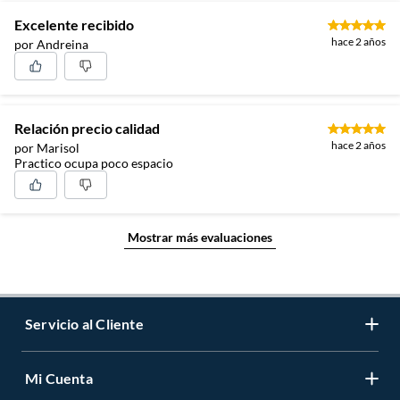
Excelente recibido
hace 2 años
por Andreina
Relación precio calidad
hace 2 años
por Marisol
Practico ocupa poco espacio
Mostrar más evaluaciones
Servicio al Cliente
Mi Cuenta
Contáctanos