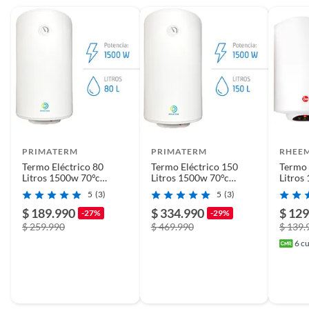
PRIMATERM
PRIMATERM
RHEE
Termo Eléctrico 80
Termo Eléctrico 150
Termo 
Litros 1500w 70°c
Litros 1500w 70°c
Litros
PRIMATERM
PRIMATERM
5
(3)
5
(3)
$ 189.990
$ 334.990
$ 129
-27%
-29%
$ 259.990
$ 469.990
$ 139.
6
cu