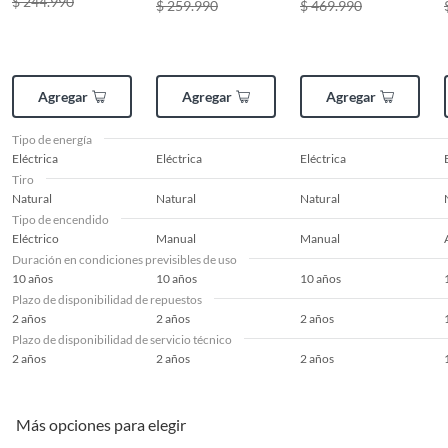
$ 244.990
$ 259.990
$ 469.990
Agregar
Agregar
Agregar
Tipo de energía
Eléctrica
Eléctrica
Eléctrica
Tiro
Natural
Natural
Natural
Tipo de encendido
Eléctrico
Manual
Manual
Duración en condiciones previsibles de uso
10 años
10 años
10 años
Plazo de disponibilidad de repuestos
2 años
2 años
2 años
Plazo de disponibilidad de servicio técnico
2 años
2 años
2 años
Más opciones para elegir