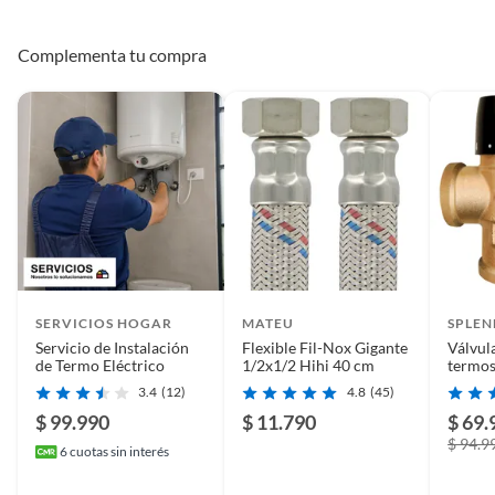
Complementa tu compra
SERVICIOS HOGAR
MATEU
SPLEN
Servicio de Instalación
Flexible Fil-Nox Gigante
Válvul
de Termo Eléctrico
1/2x1/2 Hihi 40 cm
termos
para t
3.4
(12)
4.8
(45)
$ 99.990
$ 11.790
$ 69.
$ 94.9
6
cuotas sin interés