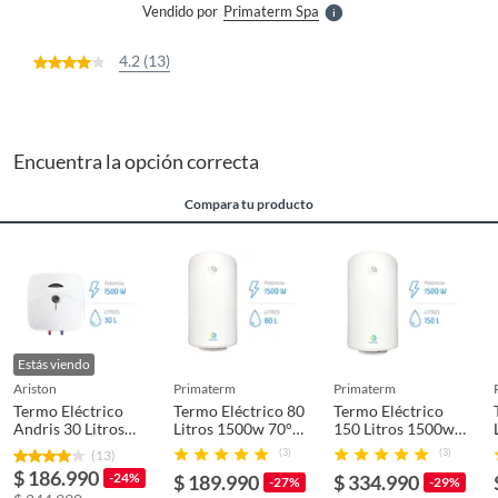
Vendido por
Primaterm Spa
S
4.2 (13)
Encuentra la opción correcta
Compara tu producto
Estás viendo
ariston
primaterm
primaterm
Termo Eléctrico
Termo Eléctrico 80
Termo Eléctrico
Andris 30 Litros
Litros 1500w 70°c
150 Litros 1500w
Italiano 1,5Kw
PRIMATERM
70°c PRIMATERM
(3)
(3)
(13)
80°c ARISTON
$ 186.990
-24%
$ 189.990
$ 334.990
-27%
-29%