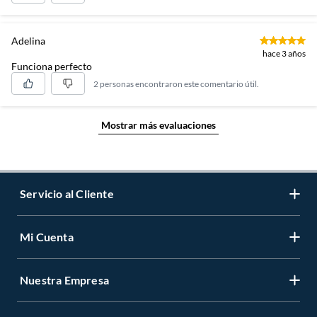
Adelina
hace 3 años
Funciona perfecto
2 personas encontraron este comentario útil.
Mostrar más evaluaciones
Servicio al Cliente
Mi Cuenta
Contáctanos
Medios de Pago
Nuestra Empresa
Registrate
Cambios y Devoluciones
Cambiar Contraseña