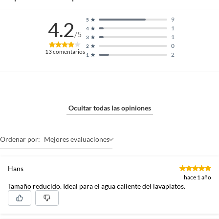
9
5
4.2
1
4
/5
1
3
0
2
13
comentarios
2
1
Ocultar todas las opiniones
Ordenar por:
Mejores evaluaciones
Hans
hace 1 año
Tamaño reducido. Ideal para el agua caliente del lavaplatos.