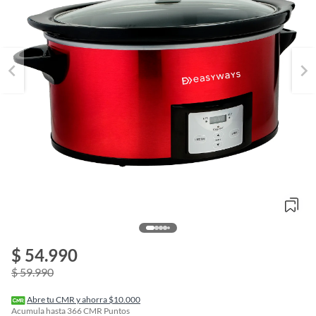
$ 54.990
o
f
$ 59.990
n
I
r
Abre tu CMR y ahorra $10.000
e
Acumula hasta
366
CMR Puntos