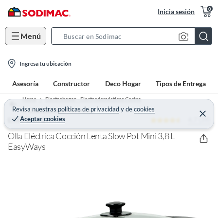
0
Inicia sesión
Menú
S
e
l
a
Ingresa tu ubicación
o
r
Asesoría
Constructor
Deco Hogar
Tipos de Entrega
c
c
a
h
Home
Electrohogar - Electrodomésticos Cocina
t
Revisa nuestras
políticas de privacidad
y
de
cookies
B
Ollas eléctricas y arroceras
C
Aceptar cookies
4.7 (39)
e
EASYWAYS
i
a
r
o
r
r
Olla Eléctrica Cocción Lenta Slow Pot Mini 3,8 L
a
n
EasyWays
r
-
i
c
o
n