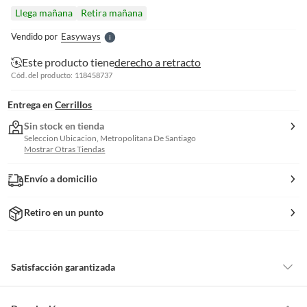
l
Llega mañana
Retira mañana
l
e
Vendido por
Easyways
S
Este producto tiene
derecho a retracto
Cód. del producto: 118458737
Entrega en
Cerrillos
Sin stock en tienda
Seleccion Ubicacion, Metropolitana De Santiago
Mostrar Otras Tiendas
Envío a domicilio
Retiro en un punto
Satisfacción garantizada
Por ley, tienes hasta
10 días para devolver un producto
si te arrepientes
de la compra.