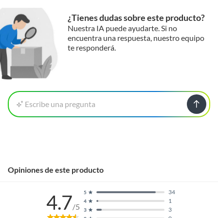
¿Tienes dudas sobre este producto?
Duración en
5 AÑOS
Nuestra IA puede ayudarte. Si no
condiciones
encuentra una respuesta, nuestro equipo
te responderá.
previsibles de uso
Plazo de
10 años
disponibilidad de
repuestos
Escribe una pregunta
Opiniones de este producto
34
5
4.7
1
4
/5
3
3