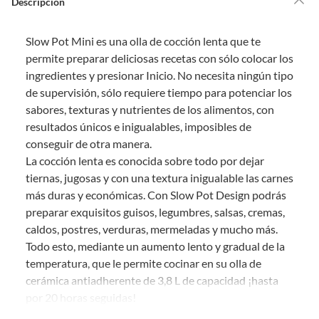
Descripción
Debe estar en perfecto estado, con todas sus etiquetas, sellos intactos y
sin uso, tal como te lo entregamos. Ten en cuenta que lo debes haber
Slow Pot Mini es una olla de cocción lenta que te
comprado por internet y que hay ciertas categorías que no tienen este
derecho:
permite preparar deliciosas recetas con sólo colocar los
ingredientes y presionar Inicio. No necesita ningún tipo
Productos que, por su naturaleza, no puedan ser devueltos,
de supervisión, sólo requiere tiempo para potenciar los
puedan deteriorarse o caducar con rapidez.
sabores, texturas y nutrientes de los alimentos, con
Confeccionados a la medida.
resultados únicos e inigualables, imposibles de
De uso personal.
conseguir de otra manera.
En sodimac.cl te damos
30 días desde que recibes el producto
. Debe
La cocción lenta es conocida sobre todo por dejar
estar en perfecto estado, con todas sus etiquetas y sin uso, tal como te lo
tiernas, jugosas y con una textura inigualable las carnes
entregamos.
más duras y económicas. Con Slow Pot Design podrás
Productos digitales que se entregan a través de una descarga
preparar exquisitos guisos, legumbres, salsas, cremas,
electrónica, por ejemplo, cupones de experiencia o programas
caldos, postres, verduras, mermeladas y mucho más.
para el computador.
Todo esto, mediante un aumento lento y gradual de la
Productos a pedido o confeccionados a medida.
temperatura, que le permite cocinar en su olla de
Productos que han sido informados como imperfectos, usados,
cerámica antiadherente de 3,8 L de capacidad ¡hasta
reparados, abiertos, de segunda selección, remanufacturados o
por 20 horas seguidas!
con alguna deficiencia, que sean comprados en esa condición a
un precio reducido.
Disfruta de un completo recetario virtual, gratuito, con