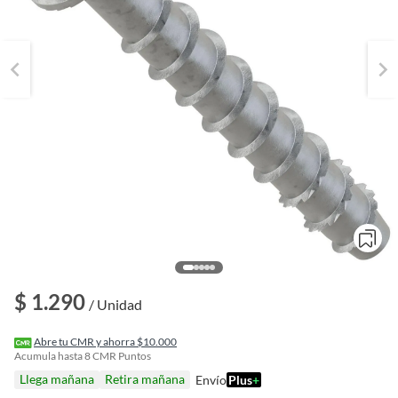
o
$ 1.290
f
/ Unidad
n
I
r
Abre tu CMR y ahorra $10.000
e
Acumula hasta
8
CMR Puntos
l
Llega mañana
Retira mañana
Envío
Plus
+
l