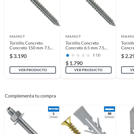
MAMUT
MAMUT
MAMU
Tornillo Concreto
Tornillo Concreto
Tornil
Concreto 150 mm 7.5
Concreto 6.5 mm 7.5
Concre
mm 5 unidad(es)
mm 5 unidad(es)
mm 5 u
$ 3.190
1
(1)
$ 2.2
$ 1.790
VER PRODUCTO
VER PRODUCTO
V
Complementa tu compra