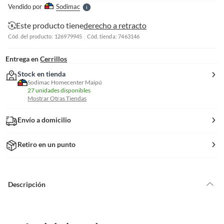
e
Vendido por
Sodimac
S
Este producto tiene
derecho a retracto
Cód. del producto: 126979945
Cód. tienda: 7463146
Entrega en
Cerrillos
Stock en tienda
Sodimac Homecenter Maipú
27 unidades disponibles
Mostrar Otras Tiendas
Envío a domicilio
Retiro en un punto
Descripción