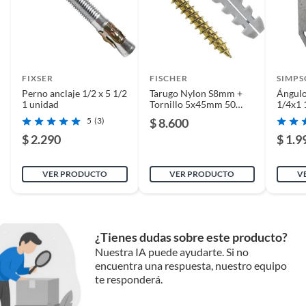
FIXSER
FISCHER
SIMPS
Perno anclaje 1/2 x 5 1/2
Tarugo Nylon S8mm +
Ángulo
1 unidad
Tornillo 5x45mm 50
1/4x1 
unidades
5
(3)
$ 8.600
$ 2.290
$ 1.9
VER PRODUCTO
VER PRODUCTO
V
¿Tienes dudas sobre este producto?
Nuestra IA puede ayudarte. Si no
encuentra una respuesta, nuestro equipo
te responderá.