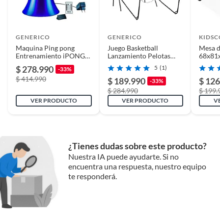
GENERICO
GENERICO
KIDS
Maquina Ping pong
Juego Basketball
Mesa d
Entrenamiento iPONG
Lanzamiento Pelotas
68x81
V300
Marcador Electronico
$ 278.990
5
(1)
-33%
$ 414.990
$ 189.990
$ 126
-33%
$ 284.990
$ 199.
VER PRODUCTO
VER PRODUCTO
V
¿Tienes dudas sobre este producto?
Nuestra IA puede ayudarte. Si no
encuentra una respuesta, nuestro equipo
te responderá.