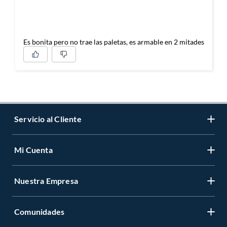
Es bonita pero no trae las paletas, es armable en 2 mitades
Servicio al Cliente
Mi Cuenta
Contáctanos
Medios de Pago
Nuestra Empresa
Registrate
Cambios y Devoluciones
Cambiar Contraseña
Tiendas y horarios
Comunidades
Sobre Nosotros
Mis Compras