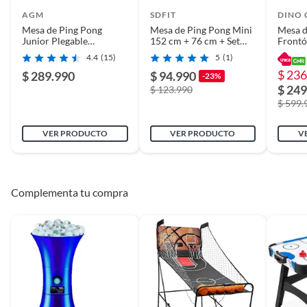
AGM
SDFIT
DINO 
Mesa de Ping Pong
Mesa de Ping Pong Mini
Mesa d
Junior Plegable
152 cm + 76 cm + Set
Front
152x76x274 cm
Paletas Pelotas SR025-
4.4
(15)
5
(1)
12
$ 236
$ 289.990
$ 94.990
-23%
$ 249
$ 123.990
$ 599.
VER PRODUCTO
VER PRODUCTO
V
Complementa tu compra