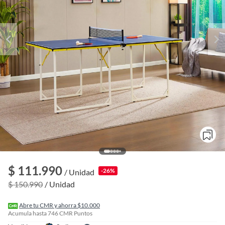
o
f
$ 111.990
-26%
/ Unidad
n
I
$ 150.990
/ Unidad
r
e
l
Abre tu CMR y ahorra $10.000
l
Acumula hasta
746
CMR Puntos
e