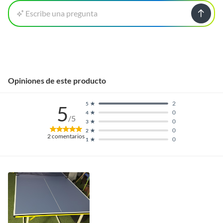
Escribe una pregunta
Opiniones de este producto
2
5
5
0
4
/5
0
3
0
2
2
comentarios
0
1