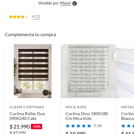
Vendido por
Masel
S
4 (1)
Complementa tu compra
CLEMS CORTINAS
MICA KIDS
META
Cortina Roller Duo
Cortina Dino 180X180
Cortin
090X240 Cafe
Cm Mica Kids
Blanc
$ 21.990
5
(4)
-54%
$ 47.990
$ 19.990
$ 41.