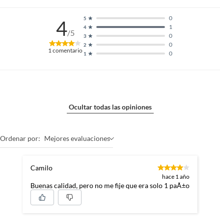
0
5
4
1
4
/5
0
3
0
2
1
comentario
0
1
Ocultar todas las opiniones
Ordenar por:
Mejores evaluaciones
Camilo
hace 1 año
Buenas calidad, pero no me fije que era solo 1 paÃ±o