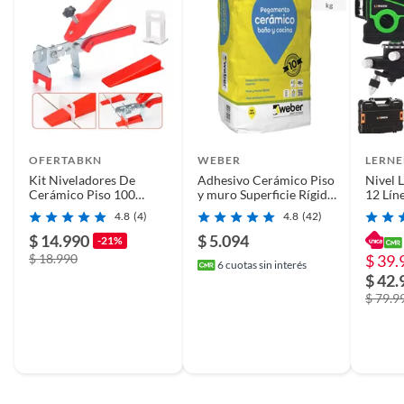
OFERTABKN
WEBER
LERN
Kit Niveladores De
Adhesivo Cerámico Piso
Nivel 
Cerámico Piso 100
y muro Superficie Rígido
12 Lín
Cuñas + Clips + Alicate
25 kg
Trípod
4.8
(4)
4.8
(42)
$ 14.990
$ 5.094
-21%
$ 18.990
$ 39.
6
cuotas sin interés
$ 42.
$ 79.9