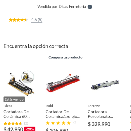
e
Vendido por
Dicas Ferreteria
S
4.6 (5)
Encuentra la opción correcta
Compara tu producto
Estás viendo
dicas
rubi
torrews
Cortadora De
Cortador De
Cortadora
Cerámica 60
Ceramica/azulejo
Porcelanato
Centímetros Corte
Practic-BL 61
Profesional 120cm
(2)
$ 329.990
(5)
Circular Jaque
(610mm) Rubi…
Torrews
$ 42.950
-20%
$ 106.990