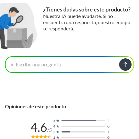
¿Tienes dudas sobre este producto?
Nuestra IA puede ayudarte. Si no
encuentra una respuesta, nuestro equipo
te responderá.
Escribe una pregunta
Opiniones de este producto
4
5
4.6
0
4
/5
1
3
0
2