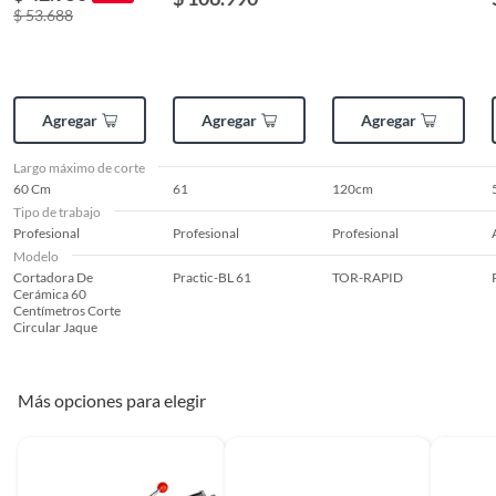
$ 53.688
Agregar
Agregar
Agregar
Largo máximo de corte
60 Cm
61
120cm
Tipo de trabajo
Profesional
Profesional
Profesional
Modelo
Cortadora De
Practic-BL 61
TOR-RAPID
Cerámica 60
Centímetros Corte
Circular Jaque
Más opciones para elegir