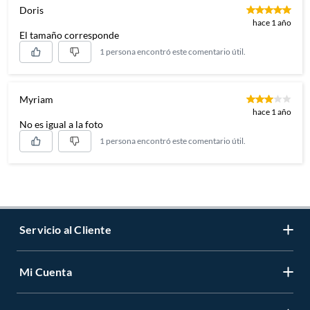
Doris
hace 1 año
El tamaño corresponde
1 persona encontró este comentario útil.
Myriam
hace 1 año
No es igual a la foto
1 persona encontró este comentario útil.
Servicio al Cliente
Mi Cuenta
Contáctanos
Medios de Pago