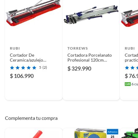
RUBI
TORREWS
RUBI
Cortador De
Cortadora Porcelanato
Cortad
Ceramica/azulejo
Profesional 120cm
practi
Practic-BL 61 (610mm)
Torrews
5
(2)
$ 329.990
Rubi…
$ 106.990
$ 76.
6
cu
Complementa tu compra