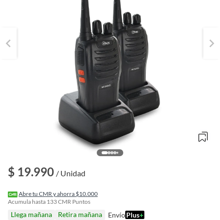
o
$ 19.990
f
/ Unidad
n
I
r
Abre tu CMR y ahorra $10.000
e
Acumula hasta
133
CMR Puntos
l
Llega mañana
Retira mañana
Envío
Plus
+
l