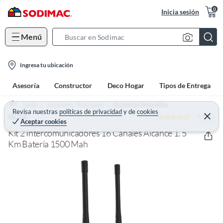
0
Inicia sesión
Menú
S
e
l
a
Ingresa tu ubicación
o
r
Asesoría
Constructor
Deco Hogar
Tipos de Entrega
c
c
a
h
Home
Tecnología - Wearables
Accesorios Wearables
t
Revisa nuestras
políticas de privacidad
y
de
cookies
B
4.9 (7)
C
MLAB
Aceptar cookies
e
i
a
r
Kit 2 Intercomunicadores 16 Canales Alcance 1. 5
o
r
r
a
Km Batería 1500 Mah
n
r
-
i
c
o
n