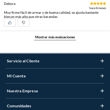
Debora
hace 8 meses
Muy firme fácil de armar y de buena calidad, se ajusta bastante
bien,es más alta que otras barandas
Mostrar más evaluaciones
Servicio al Cliente
Mi Cuenta
Contáctanos
Medios de Pago
Nuestra Empresa
Registrate
Cambios y Devoluciones
Cambiar Contraseña
Tiendas y horarios
Comunidades
Sobre Nosotros