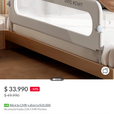
o
f
$ 33.990
n
-32%
I
$ 49.990
r
e
l
Abre tu CMR y ahorra $10.000
l
Acumula hasta
226
CMR Puntos
e