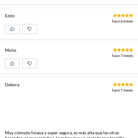
Ezzio
hace 6 meses
Moiss
hace 7 meses
Debora
hace 7 meses
Muy cómoda liviana y super segura, es más alta que las otras
barandas, es muy práctica,.lo mejor que va anclada con tornillo,