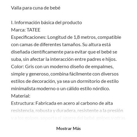
sin uso, tal como te lo entregamos. Ten en cuenta que lo debes haber
Valla para cuna de bebé
comprado por internet y que hay ciertas categorías que no tienen este
derecho:
I. Información básica del producto
Productos que, por su naturaleza, no puedan ser devueltos,
Marca: TATEE
puedan deteriorarse o caducar con rapidez.
Especificaciones: Longitud de 1,8 metros, compatible
Confeccionados a la medida.
con camas de diferentes tamaños. Su altura está
De uso personal.
diseñada científicamente para evitar que el bebé se
En sodimac.cl te damos
30 días desde que recibes el producto
. Debe
suba, sin afectar la interacción entre padres e hijos.
estar en perfecto estado, con todas sus etiquetas y sin uso, tal como te lo
Color: Gris con un moderno diseño de empalmes,
entregamos.
simple y generoso, combina fácilmente con diversos
Productos digitales que se entregan a través de una descarga
estilos de decoración, ya sea un dormitorio de estilo
electrónica, por ejemplo, cupones de experiencia o programas
minimalista moderno o un cálido estilo nórdico.
para el computador.
Material:
Productos a pedido o confeccionados a medida.
Estructura: Fabricada en acero al carbono de alta
Productos que han sido informados como imperfectos, usados,
resistencia, robusta y duradera, resistente a la presión
reparados, abiertos, de segunda selección, remanufacturados o
y a los golpes, soporta el agarre del bebé, golpes y otras
con alguna deficiencia, que sean comprados en esa condición a
un precio reducido.
fuerzas externas, no se deforma ni daña fácilmente y
Mostrar Más
garantiza una seguridad a largo plazo.
Alimentos, bebidas, medicamentos, suplementos alimenticios,