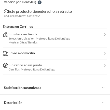
Vendido por
Honeybug
S
Este producto tiene
derecho a retracto
Cód. del producto: 144142456
Entrega en
Cerrillos
Sin stock en tienda
Seleccion Ubicacion, Metropolitana De Santiago
Mostrar Otras Tiendas
Envío a domicilio
Sin retiro en un punto
Cerrillos, Metropolitana De Santiago
Satisfacción garantizada
Por ley, tienes hasta
10 días para devolver un producto
si te arrepientes
de la compra.
Descripción
Debe estar en perfecto estado, con todas sus etiquetas, sellos intactos y