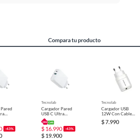
 fabrica
Compara tu producto
tecnolab
tecnolab
 Pared
Cargador Pared
Cargador USB
tra
USB C Ultra
12W Con Cable
36W
Rápido 36W
Micro USB
$ 7.990
livery +
Power Delivery +
Certificado - PS
0
$ 16.990
USB
-43%
-43%
0
$ 19.900