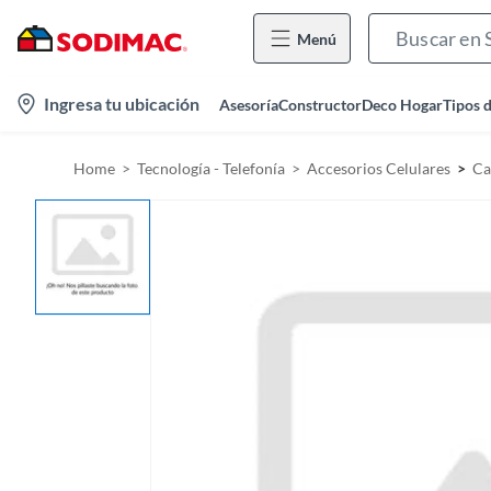
Menú
l
Ingresa tu ubicación
Asesoría
Constructor
Deco Hogar
Tipos 
o
c
Home
Tecnología - Telefonía
Accesorios Celulares
Ca
a
t
i
o
n
-
i
c
o
n