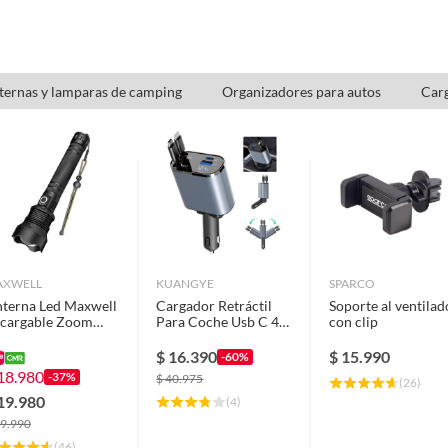
ternas y lamparas de camping
Organizadores para autos
Carg
AXWELL
KUANGYE
SPARCO
nterna Led Maxwell
Cargador Retráctil
Soporte al ventilad
cargable Zoom
Para Coche Usb C 4
con clip
cance +700m
En 1 De 60 W
$
16.390
$
15.990
-60%
18.980
-37%
$
40.975
(
26
)
19.980
(
4
)
9.990
(
46
)