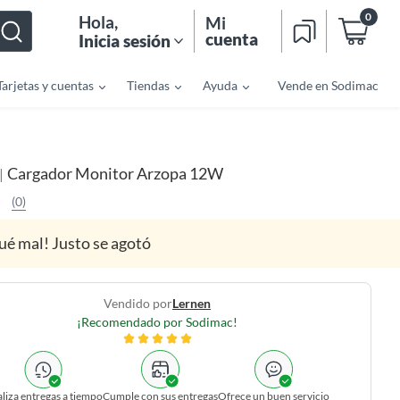
0
Hola
,
Mi
cuenta
Inicia sesión
Tarjetas y cuentas
Tiendas
Ayuda
Vende en Sodimac
Cargador Monitor Arzopa 12W
|
(0)
ué mal! Justo se agotó
Vendido por
Lernen
¡Recomendado por Sodimac!
liza entregas a tiempo
Cumple con sus entregas
Ofrece un buen servicio