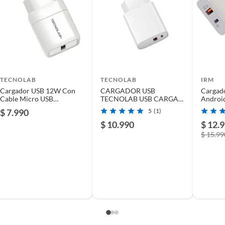
TECNOLAB
TECNOLAB
IRM
Cargador USB 12W Con
CARGADOR USB
Cargad
Cable Micro USB
TECNOLAB USB CARGA
Androi
Certificado - PS
RAPIDA + CABLE TIPO C
Tipo C 
$ 7.990
5
(1)
A LIGHTNING BLANCO
$ 10.990
$ 12.
$ 15.99