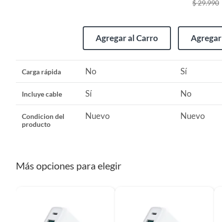
$ 29.990
Tipo de cable
Adapta
Agregar al Carro
Agregar 
Modelo
CARG
No
Sí
Carga rápida
Incluye
Cargad
Sí
No
Incluye cable
Número de puertos
1
Nuevo
Nuevo
Condicion del
producto
Requiere Serial Number
No
Más opciones para elegir
Requiere IMEI
No
Garantía
1 año