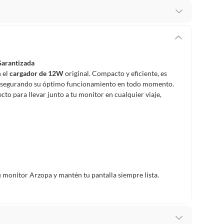
 te arrepientes de la compra.
os intactos y sin uso, tal como te lo entregamos. Ten
hay ciertas categorías que no tienen este derecho:
Garantizada
edan deteriorarse o caducar con rapidez.
n el
cargador de 12W
original. Compacto y eficiente, es
vo, asegurando su óptimo funcionamiento en todo momento.
ecto para llevar junto a tu monitor en cualquier viaje,
ucto
. Debe estar en perfecto estado, con todas sus
arga electrónica, por ejemplo, cupones de experiencia o
u monitor Arzopa y mantén tu pantalla siempre lista.
usados, reparados, abiertos, de segunda selección,
s en esa condición a un precio reducido.
itaminas, entre otros análogos.