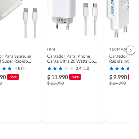
IRM
TECMASTER
or Para Samsung
Cargador Para iPhone
Cargador USB-
d Super Rapido
Carga Ultra 20 Watts Con
Rápida Intelig
+ Usb 35w
Cable
con CERT SEC
4.8
(4)
2.9
(11)
990
$ 11.990
$ 9.990
-19%
-14%
-33%
0
$ 13.990
$ 14.990