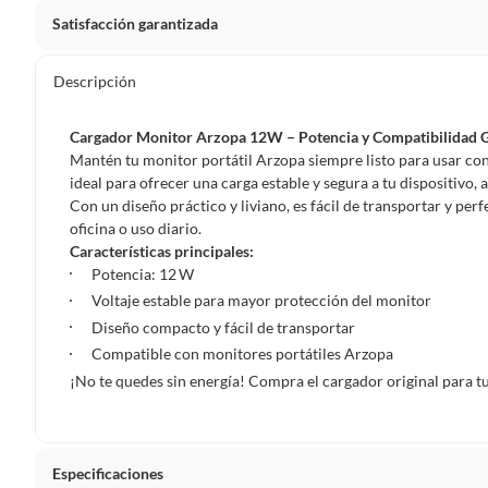
Satisfacción garantizada
Por ley, tienes hasta
10 días para devolver un producto
si
Descripción
Debe estar en perfecto estado, con todas sus etiquetas, sell
en cuenta que lo debes haber comprado por internet y que 
Cargador Monitor Arzopa 12W – Potencia y Compatibilidad 
Productos que, por su naturaleza, no puedan ser devueltos, pu
Mantén tu monitor portátil Arzopa siempre listo para usar co
Confeccionados a la medida.
ideal para ofrecer una carga estable y segura a tu dispositi
Con un diseño práctico y liviano, es fácil de transportar y perf
De uso personal.
oficina o uso diario.
En sodimac.cl te damos
30 días desde que recibes el prod
Características principales:
etiquetas y sin uso, tal como te lo entregamos.
Potencia: 12 W
Voltaje estable para mayor protección del monitor
Productos digitales que se entregan a través de una desc
Diseño compacto y fácil de transportar
programas para el computador.
Compatible con monitores portátiles Arzopa
Productos a pedido o confeccionados a medida.
¡No te quedes sin energía! Compra el cargador original para t
Productos que han sido informados como imperfectos, 
remanufacturados o con alguna deficiencia, que sean comprado
Alimentos, bebidas, medicamentos, suplementos alimenticios, v
Pinturas de un color a solicitud.
Especificaciones