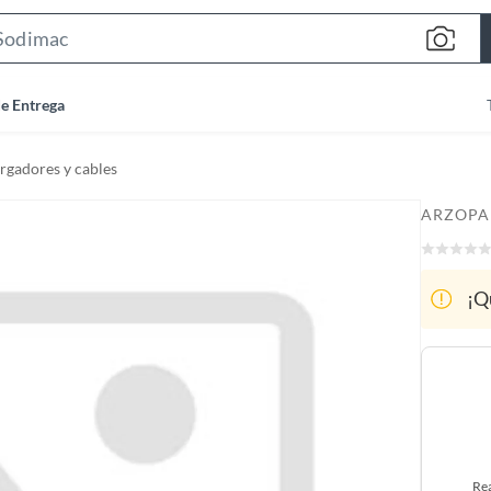
S
e
a
de Entrega
r
c
rgadores y cables
h
B
ARZOPA
a
r
¡Q
Rea