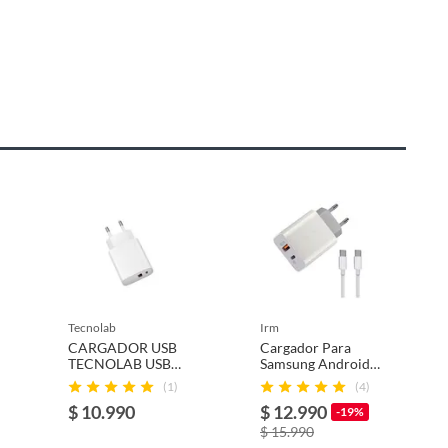
tecnolab
irm
CARGADOR USB
Cargador Para
TECNOLAB USB
Samsung Android
CARGA RAPIDA +
Super Rapido Tipo
(1)
(4)
CABLE TIPO C A
C + Usb 35w
$ 10.990
$ 12.990
LIGHTNING
-19%
BLANCO
$ 15.990