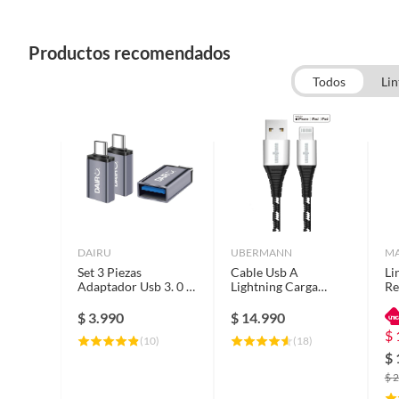
Productos recomendados
Todos
Lin
DAIRU
UBERMANN
M
Set 3 Piezas
Cable Usb A
Li
Adaptador Usb 3. 0 A
Lightning Carga
Re
Tipo C
Rápida Kevlar 2
Al
Metros
$
3.990
$
14.990
$
(
10
)
(
18
)
$
$
2