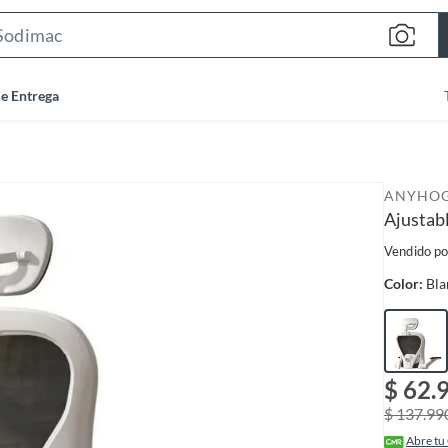
S
e
a
de Entrega
r
c
h
B
ANYHO
a
Ajustabl
r
Vendido po
Color:
Bla
$ 62.
$ 137.99
Abre tu