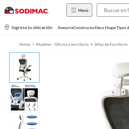
Menú
l
Ingresa tu ubicación
Asesoría
Constructor
Deco Hogar
Tipos 
o
c
Home
Muebles - Oficina y escritorio
Sillas de Escritorio
a
t
i
o
n
-
i
c
o
n