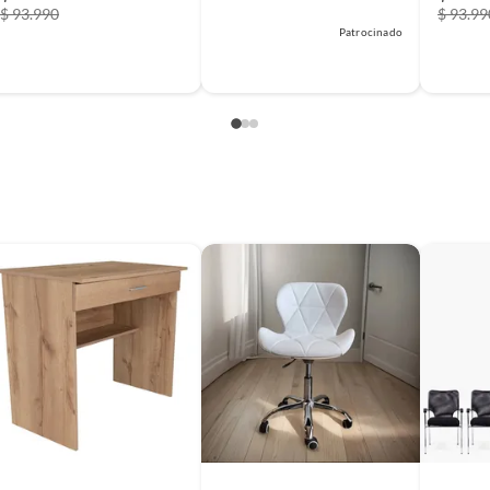
$ 93.990
$ 93.99
Patrocinado