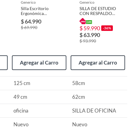
generico
generico
Silla Escritorio
SILLA DE ESTUDIO
Ergonómica
CON RESPALDO
Soporte Lumbar
ALTO
$ 64.990
Con
ERGONÓMICO
$ 69.990
$ 59.990
Reposacabezas
COLOR BLANCO
-36%
$ 63.990
$ 93.990
Agregar al Carro
Agregar al Carro
125 cm
58cm
49 cm
62cm
oficina
SILLA DE OFICINA
Nuevo
Nuevo