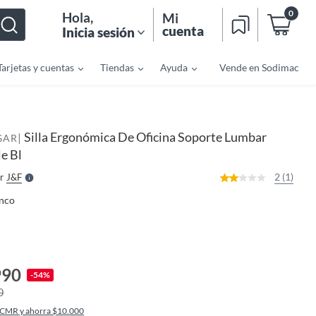
0
Hola
,
Mi
cuenta
Inicia sesión
Tarjetas y cuentas
Tiendas
Ayuda
Vende en Sodimac
o
f
n
I
Silla Ergonómica De Oficina Soporte Lumbar
|
r
GAR
e
e Bl
l
l
e
2 (1)
r
J&f
S
nco
990
-54%
0
 CMR y ahorra $10.000