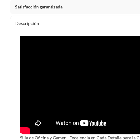
Satisfacción garantizada
Por ley, tienes hasta
10 días para devolver un producto
si
Descripción
Debe estar en perfecto estado, con todas sus etiquetas, sell
en cuenta que lo debes haber comprado por internet y que 
Productos que, por su naturaleza, no puedan ser devueltos, pu
Confeccionados a la medida.
De uso personal.
En sodimac.cl te damos
30 días desde que recibes el prod
etiquetas y sin uso, tal como te lo entregamos.
Productos digitales que se entregan a través de una desc
programas para el computador.
Productos a pedido o confeccionados a medida.
Productos que han sido informados como imperfectos, 
remanufacturados o con alguna deficiencia, que sean comprado
Alimentos, bebidas, medicamentos, suplementos alimenticios, v
Pinturas de un color a solicitud.
Silla de Oficina y Gamer - Excelencia en Cada Detalle para la 