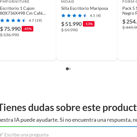
FMFURNITURE
MOAD
FORM 
Escritorio 1 Cajon
Silla Escritorio Mariposa
Pack 5 S
80X736X498 Cm Café
Negro 
4.5
(4)
Claro
4.7
(19)
$ 254
$ 51.990
-13%
$ 449.
$ 75.990
-45%
$ 59.990
$ 136.990
Tienes dudas sobre este produc
estra IA puede ayudarte. Si no encuentra una respuesta, n
Escribe una pregunta