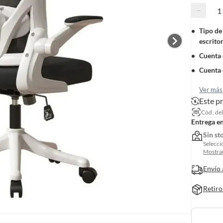
−
Tipo de 
escrito
Cuenta
Cuenta 
Ver más
Este p
Cód. de
Entrega e
Sin st
Selecci
Mostrar
Envío 
Retiro