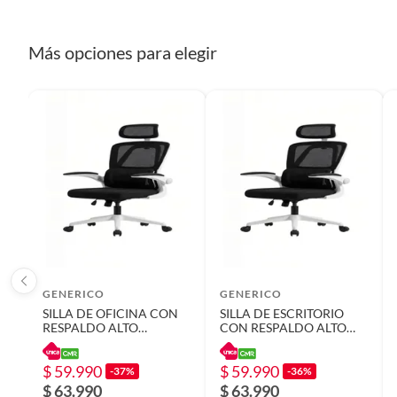
Modelo
ANYH
Más opciones para elegir
Condicion del producto
Nuevo
GENERICO
GENERICO
SILLA DE OFICINA CON
SILLA DE ESCRITORIO
RESPALDO ALTO
CON RESPALDO ALTO
ERGONÓMICO COLOR
ERGONÓMICO COLOR
BLANCO
BLANCO
$ 59.990
$ 59.990
-37%
-36%
$ 63.990
$ 63.990