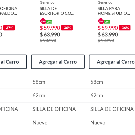
generico
generico
 OFICINA
SILLA DE
SILLA PARA
SPALDO
ESCRITORIO CON
HOME STUDIO
RESPALDO ALTO
CON RESPALDO
MICO
ERGONÓMICO
ALTO
0
$ 59.990
$ 59.990
BLANCO
COLOR BLANCO
ERGONÓMICO
-37%
-36%
-36%
COLOR BLANCO
0
$ 63.990
$ 63.990
$ 93.990
$ 93.990
al Carro
Agregar al Carro
Agregar al Carro
58cm
58cm
62cm
62cm
o
OFICINA
SILLA DE OFICINA
SILLA DE OFICINA
Nuevo
Nuevo
va