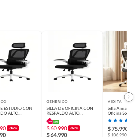
ICO
GENERICO
VIDITA
DE ESTUDIO CON
SILLA DE OFICINA CON
Silla Amia Erg
LDO ALTO
RESPALDO ALTO
Oficina Soport
ÓMICO COLOR
ERGONÓMICO COLOR
Ajustable Blan
CO
BLANCO
990
$ 60.990
$ 75.990
-36%
-36%
-2
990
$ 64.990
$ 106.990