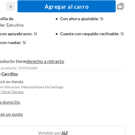
Agregar al carro
+
silla de
Con altura ajustable
:
Sí
rio
:
Ejecutiva
 con apoyabrazos
:
Sí
Cuenta con respaldo reclinable
:
Sí
con ruedas
:
Si
roducto tiene
derecho a retracto
l producto: 153901660
n
Cerrillos
ock en tienda
on Ubicacion, Metropolitana De Santiago
 Otras Tiendas
a domicilio
 en un punto
Vendido por
J&f