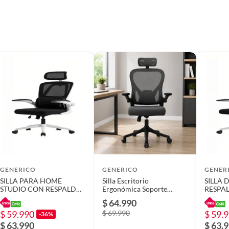
OGAR
GENERICO
GENERICO
GENER
SILLA PARA HOME
Silla Escritorio
SILLA 
STUDIO CON RESPALDO
Ergonómica Soporte
RESPA
ALTO ERGONÓMICO
Lumbar Con
ERGON
$ 64.990
COLOR BLANCO
Reposacabezas
BLAN
$ 59.990
$ 69.990
$ 59.
-36%
$ 63.990
$ 63.