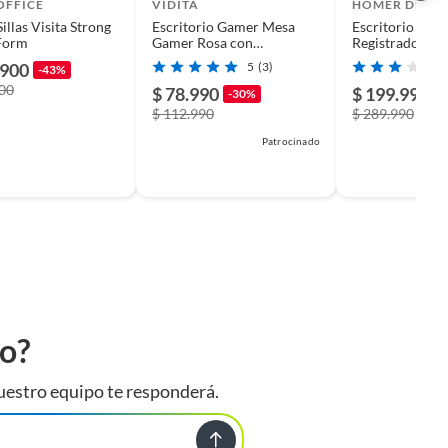
OFFICE
VIDITA
HOMER DESIG
illas Visita Strong
Escritorio Gamer Mesa
Escritorio Caja
Form
Gamer Rosa con
Registradora 
Iluminación RGB 120cm
Recepción 16
.900
5
(3)
-43%
Videojuego
900
$ 78.990
$ 199.990
-30%
-
$ 112.990
$ 289.990
Patrocinado
to?
uestro equipo te responderá.