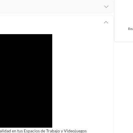
 te arrepientes de la compra.
os intactos y sin uso, tal como te lo entregamos. Ten
Rea
hay ciertas categorías que no tienen este derecho:
edan deteriorarse o caducar con rapidez.
ucto
. Debe estar en perfecto estado, con todas sus
arga electrónica, por ejemplo, cupones de experiencia o
usados, reparados, abiertos, de segunda selección,
s en esa condición a un precio reducido.
itaminas, entre otros análogos.
Calidad en tus Espacios de Trabajo y Videojuegos