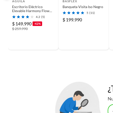
AGUILA
BASFLEX
Escritorio Eléctrico
Banqueta Visita Iso Negro
Elevable Harmony Flow
5
(11)
140 cm - Arce y Blanco
4.2
(5)
$ 199.990
$ 149.990
-42%
$ 259.990
¿
Nu