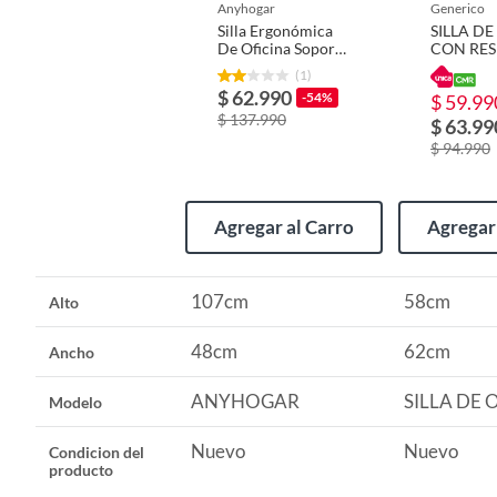
anyhogar
generico
Silla Ergonómica
SILLA DE
Cuenta con apoyapiés
No
De Oficina Soporte
CON RE
Lumbar Ajustable
ALTO
(1)
Bl
ERGONÓ
$ 62.990
-54%
$ 59.99
COLOR 
Cuenta con respaldo reclinable
Sí
$ 137.990
$ 63.99
$ 94.990
Alto
107cm
Agregar al Carro
Agregar 
Ancho
48cm
107cm
58cm
Alto
Profundidad
51cm
48cm
62cm
Ancho
Material de la estructura
Plástic
ANYHOGAR
SILLA DE 
Modelo
Nuevo
Nuevo
Condicion del
Tipo de silla de escritorio
Ejecuti
producto