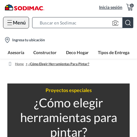
0
Inicia sesión
Menú
Search
Bar
location-
Ingresa tu ubicación
icon
Asesoría
Constructor
Deco Hogar
Tipos de Entrega
Home
¿Cómo Elegir Herramientas Para Pintar?
Proyectos especiales
¿Cómo elegir
herramientas para
pintar?