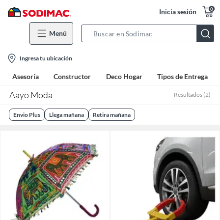
0
Inicia sesión
Menú
Search
Bar
location-
Ingresa tu ubicación
icon
Asesoría
Constructor
Deco Hogar
Tipos de Entrega
Aayo Moda
Resultados
(
2
)
Envio Plus
Llega mañana
Retira mañana