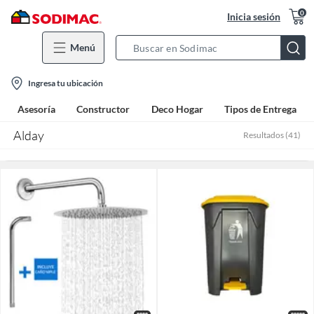
0
Inicia sesión
Menú
Search
Bar
location-
Ingresa tu ubicación
icon
Asesoría
Constructor
Deco Hogar
Tipos de Entrega
Alday
Resultados
(
41
)