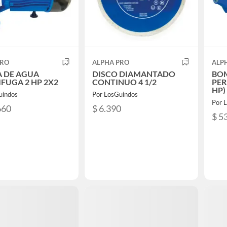
PRO
ALPHA PRO
ALP
 DE AGUA
DISCO DIAMANTADO
BO
FUGA 2 HP 2X2
CONTINUO 4 1/2
PER
HP)
uindos
Por LosGuindos
Por 
660
$ 6.390
$ 5