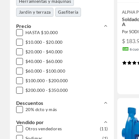
Herramientas y máquinas
Jardín y terraza
Gasfitería
ALPHA 
Soldado
A
Precio
Por SOD
HASTA $10.000
$ 183.
$10.000 - $20.000
6
cuot
$20.000 - $40.000
$40.000 - $60.000
$60.000 - $100.000
$100.000 - $200.000
$200.000 - $350.000
Descuentos
20% dcto y más
Vendido por
Otros vendedores
(11)
Sodimac
(1)