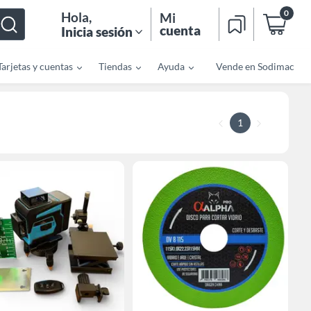
0
Hola
,
Mi
cuenta
Inicia sesión
Tarjetas y cuentas
Tiendas
Ayuda
Vende en Sodimac
1