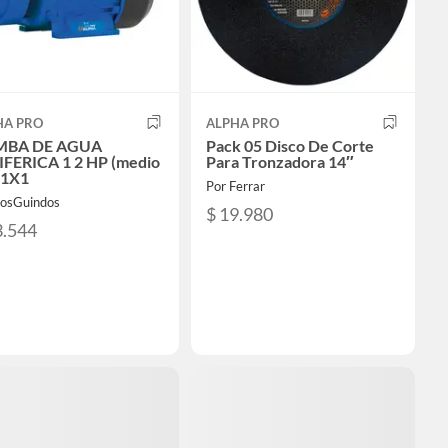
HA PRO
ALPHA PRO
MBA DE AGUA
Pack 05 Disco De Corte
IFERICA 1 2 HP (medio
Para Tronzadora 14″
 1X1
Por Ferrar
LosGuindos
$ 19.980
3.544