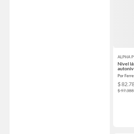
ALPHA 
Nivel lá
autoniv
Por Ferre
$ 82.7
$ 97.388