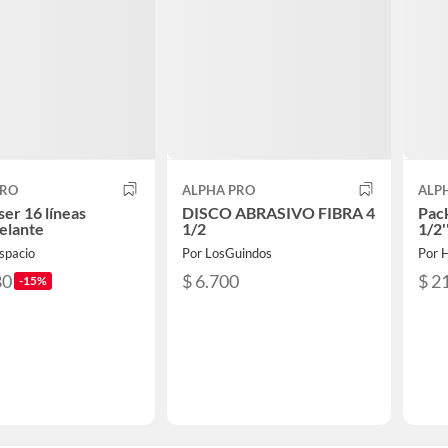
PRO
ALPHA PRO
ALP
ser 16 líneas
DISCO ABRASIVO FIBRA 4
Pack
elante
1/2
1/2'
spacio
Por LosGuindos
Por 
80
$ 6.700
$ 2
-15%