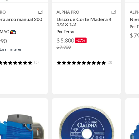
PRO
ALPHA PRO
ALP
ra arco manual 200
Disco de Corte Madera 4
Niv
1/2 X 1.2
Por F
IMAC
Por Ferrar
$ 7
$ 5.800
990
-27%
$ 7.900
as sin interés
(5)
(3)