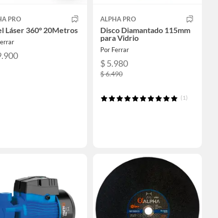
HA PRO
ALPHA PRO
el Láser 360° 20Metros
Disco Diamantado 115mm
para Vidrio
errar
Por Ferrar
9.900
$ 5.980
$ 6.490
(1)