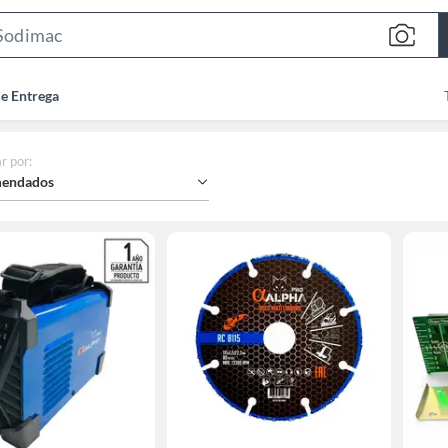
Search
Bar
de Entrega
r por
:
endados