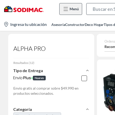
Menú
location-
Ingresa tu ubicación
Asesoría
Constructor
Deco Hogar
Tipos 
icon
Ordena
Recom
ALPHA PRO
Resultados
(
12
)
Tipo de Entrega
Nuevo
Envío gratis al comprar sobre $49.990 en
productos seleccionados.
Categoría