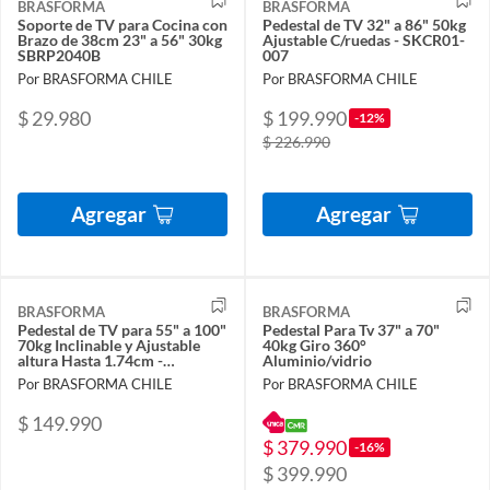
BRASFORMA
BRASFORMA
Soporte de TV para Cocina con
Pedestal de TV 32" a 86" 50kg
Brazo de 38cm 23" a 56" 30kg
Ajustable C/ruedas - SKCR01-
SBRP2040B
007
Por BRASFORMA CHILE
Por BRASFORMA CHILE
$ 29.980
$ 199.990
-12%
$ 226.990
Agregar
Agregar
BRASFORMA
BRASFORMA
Pedestal de TV para 55" a 100"
Pedestal Para Tv 37" a 70"
70kg Inclinable y Ajustable
40kg Giro 360°
altura Hasta 1.74cm -
Aluminio/vidrio
SBRCR1044
Por BRASFORMA CHILE
Por BRASFORMA CHILE
$ 149.990
$ 379.990
-16%
$ 399.990