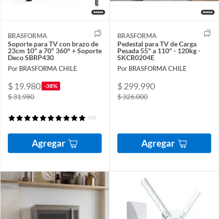
BRASFORMA
BRASFORMA
Soporte para TV con brazo de
Pedestal para TV de Carga
23cm 10" a 70" 360° + Soporte
Pesada 55" a 110" - 120kg -
Deco SBRP430
SKCR0204E
Por BRASFORMA CHILE
Por BRASFORMA CHILE
$ 19.980
$ 299.990
-38%
$ 31.980
$ 326.000
(25)
Agregar
Agregar