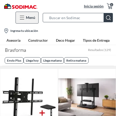
0
Inicia sesión
Menú
Search
Bar
location-
Ingresa tu ubicación
icon
Asesoría
Constructor
Deco Hogar
Tipos de Entrega
Brasforma
Resultados
(
129
)
Envio Plus
Llega hoy
Llega mañana
Retira mañana