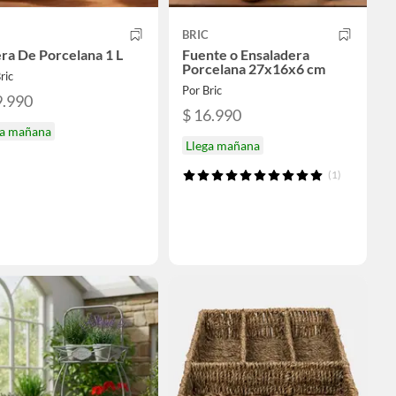
BRIC
ra De Porcelana 1 L
Fuente o Ensaladera
Porcelana 27x16x6 cm
ric
Por Bric
9.990
$ 16.990
ga mañana
Llega mañana
(1)