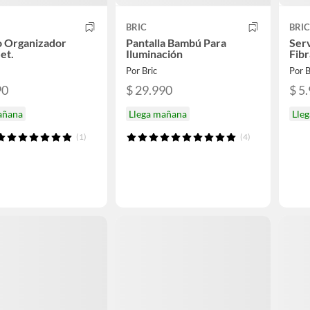
BRIC
BRIC
o Organizador
Pantalla Bambú Para
Ser
et.
Iluminación
Fibr
Por Bric
Por B
90
$ 29.990
$ 5
añana
Llega mañana
Lle
(1)
(4)