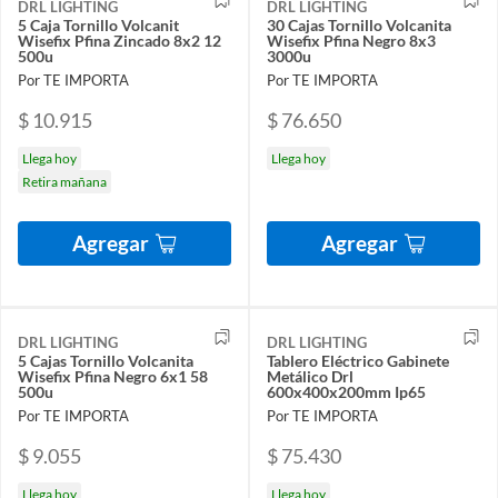
DRL LIGHTING
DRL LIGHTING
5 Caja Tornillo Volcanit
30 Cajas Tornillo Volcanita
Wisefix Pfina Zincado 8x2 12
Wisefix Pfina Negro 8x3
500u
3000u
Por TE IMPORTA
Por TE IMPORTA
$ 10.915
$ 76.650
Llega hoy
Llega hoy
Retira mañana
Agregar
Agregar
DRL LIGHTING
DRL LIGHTING
5 Cajas Tornillo Volcanita
Tablero Eléctrico Gabinete
Wisefix Pfina Negro 6x1 58
Metálico Drl
500u
600x400x200mm Ip65
Por TE IMPORTA
Por TE IMPORTA
$ 9.055
$ 75.430
Llega hoy
Llega hoy