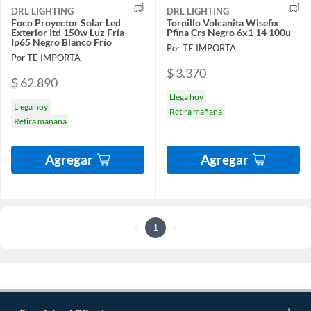
DRL LIGHTING
DRL LIGHTING
Foco Proyector Solar Led
Tornillo Volcanita Wisefix
Exterior Itd 150w Luz Fría
Pfina Crs Negro 6x1 14 100u
Ip65 Negro Blanco Frío
Por TE IMPORTA
Por TE IMPORTA
$ 3.370
$ 62.890
Llega hoy
Llega hoy
Retira mañana
Retira mañana
Agregar
Agregar
1