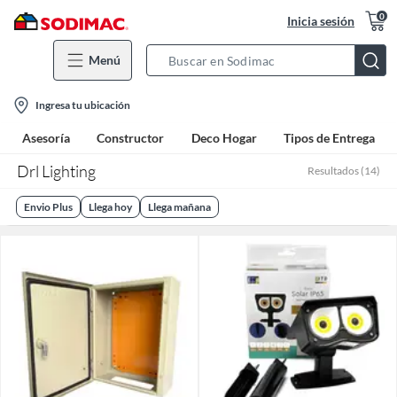
0
Inicia sesión
Menú
Search
Bar
location-
Ingresa tu ubicación
icon
Asesoría
Constructor
Deco Hogar
Tipos de Entrega
Drl Lighting
Resultados
(
14
)
Envio Plus
Llega hoy
Llega mañana