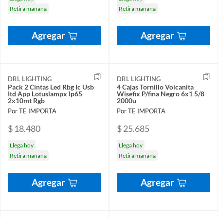
Retira mañana
Retira mañana
Agregar
Agregar
DRL LIGHTING
DRL LIGHTING
Pack 2 Cintas Led Rbg Ic Usb
4 Cajas Tornillo Volcanita
Itd App Lotuslampx Ip65
Wisefix P/fina Negro 6x1 5/8
2x10mt Rgb
2000u
Por TE IMPORTA
Por TE IMPORTA
$ 18.480
$ 25.685
Llega hoy
Llega hoy
Retira mañana
Retira mañana
Agregar
Agregar