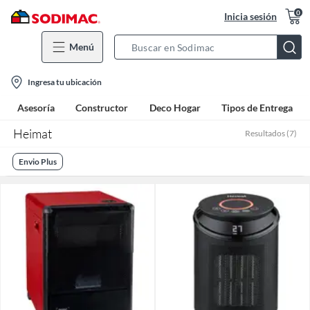
0
Inicia sesión
Menú
Search
Bar
location-
Ingresa tu ubicación
icon
Asesoría
Constructor
Deco Hogar
Tipos de Entrega
Heimat
Resultados
(
7
)
Envio Plus