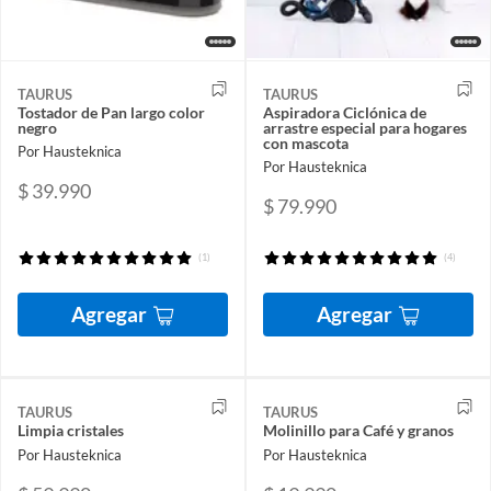
TAURUS
TAURUS
Tostador de Pan largo color
Aspiradora Ciclónica de
negro
arrastre especial para hogares
con mascota
Por Hausteknica
Por Hausteknica
$ 39.990
$ 79.990
(1)
(4)
Agregar
Agregar
TAURUS
TAURUS
Limpia cristales
Molinillo para Café y granos
Por Hausteknica
Por Hausteknica