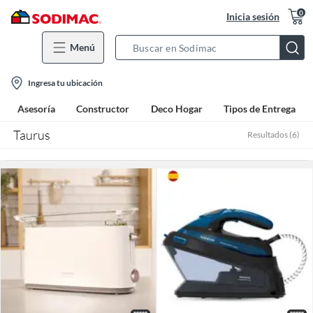
0
Inicia sesión
Menú
Search
Bar
location-
Ingresa tu ubicación
icon
Asesoría
Constructor
Deco Hogar
Tipos de Entrega
Taurus
Resultados
(
6
)