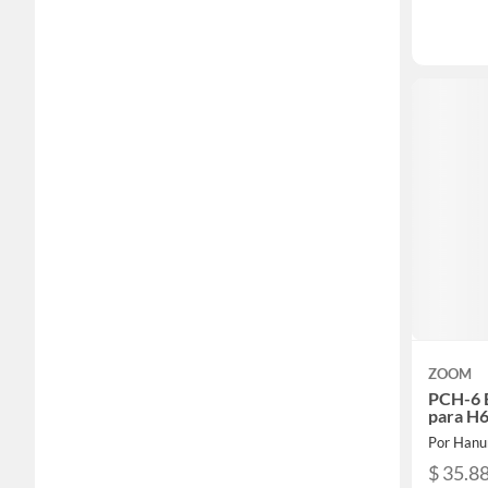
ZOOM
PCH-6 
para H
Por Han
$ 35.8