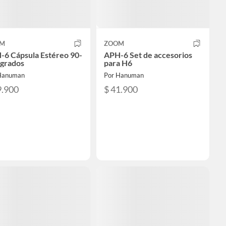
M
ZOOM
-6 Cápsula Estéreo 90-
APH-6 Set de accesorios
 grados
para H6
Hanuman
Por Hanuman
9.900
$ 41.900