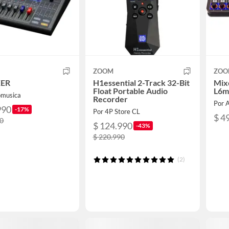
ZOOM
ZOO
XER
H1essential 2-Track 32-Bit
Mixe
Float Portable Audio
L6m
omusica
Recorder
Por 
990
-17%
Por 4P Store CL
$ 4
90
$ 124.990
-43%
$ 220.990
(2)