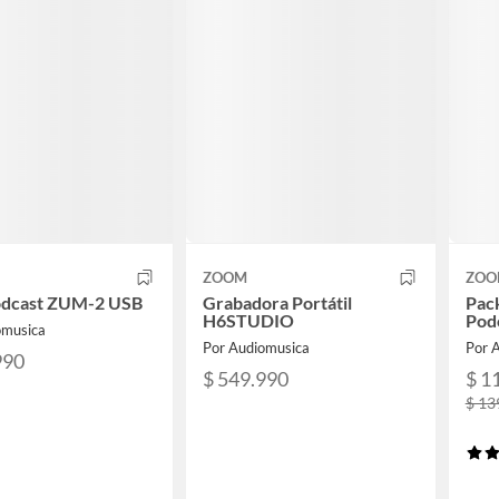
ZOOM
ZOO
odcast ZUM-2 USB
Grabadora Portátil
Pac
H6STUDIO
Pod
omusica
Por Audiomusica
Por 
990
$ 549.990
$ 1
$ 13