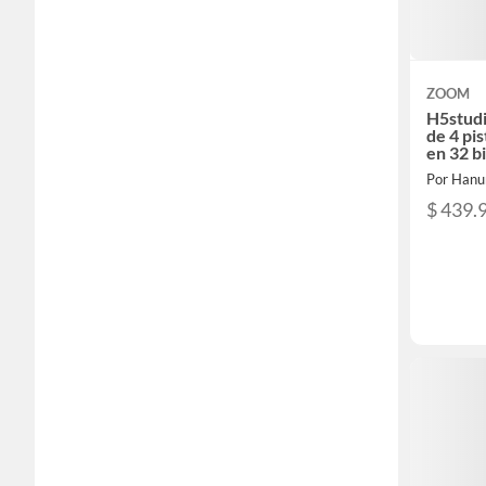
ZOOM
H5stud
de 4 pi
en 32 bi
Por Han
$ 439.