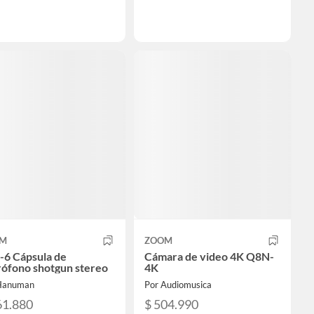
M
ZOOM
-6 Cápsula de
Cámara de video 4K Q8N-
rófono shotgun stereo
4K
Hanuman
Por Audiomusica
61.880
$ 504.990