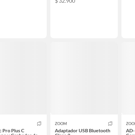
$ 32.900
ZOOM
ZOO
c Pro Plus C
Adaptador USB Bluetooth
AD-