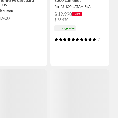
iente 9v 05A para
3000 Lúmenes
ipos
Por ESHOP LATAM SpA
Hanuman
$ 19.990
-31%
4.900
$ 28.970
Envío
gratis
(1)