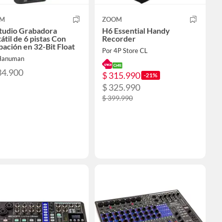
M
ZOOM
tudio Grabadora
H6 Essential Handy
átil de 6 pistas Con
Recorder
ación en 32-Bit Float
Por 4P Store CL
Hanuman
34.900
$ 315.990
-21%
$ 325.990
$ 399.990