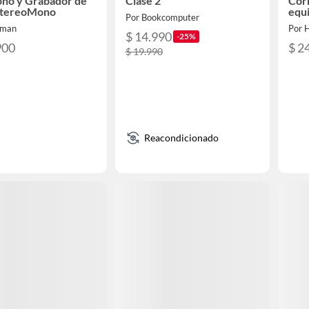
ono y Grabador de
Clase 2
Corr
StereoMono
equ
Por Bookcomputer
uman
Por 
$ 14.990
-25%
900
$ 2
$ 19.990
Reacondicionado