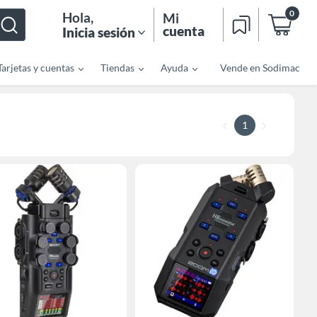
0
Hola
,
Mi
cuenta
Inicia sesión
Tarjetas y cuentas
Tiendas
Ayuda
Vende en Sodimac
1