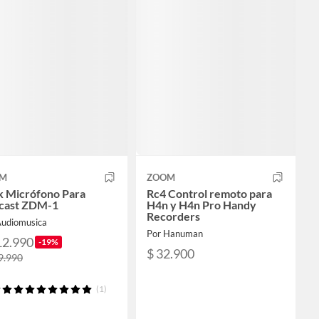
M
ZOOM
k Micrófono Para
Rc4 Control remoto para
cast ZDM-1
H4n y H4n Pro Handy
Recorders
Audiomusica
Por Hanuman
12.990
-19%
$ 32.900
9.990
(1)