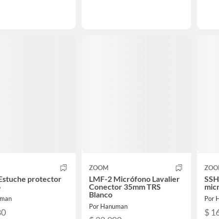
ZOOM
ZOO
Estuche protector
LMF-2 Micrófono Lavalier
SSH
6
Conector 35mm TRS
mic
Blanco
uman
Por 
Por Hanuman
80
$ 1