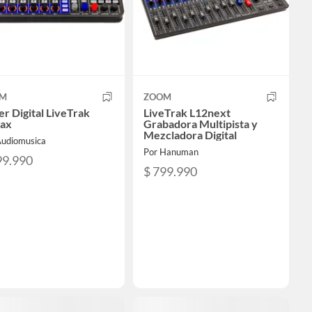
M
ZOOM
r Digital LiveTrak
LiveTrak L12next
ax
Grabadora Multipista y
Mezcladora Digital
Audiomusica
Por Hanuman
99.990
$ 799.990