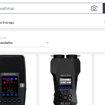
Search
Bar
de Entrega
r por
:
endados