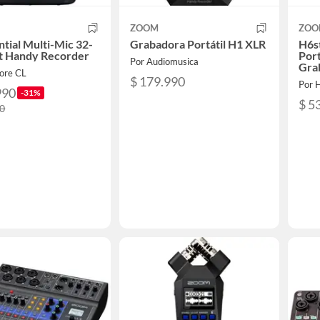
ZOOM
ZOO
tial Multi-Mic 32-
Grabadora Portátil H1 XLR
H6s
at Handy Recorder
Port
Por Audiomusica
Grab
tore CL
$ 179.990
Por 
990
-31%
$ 5
90