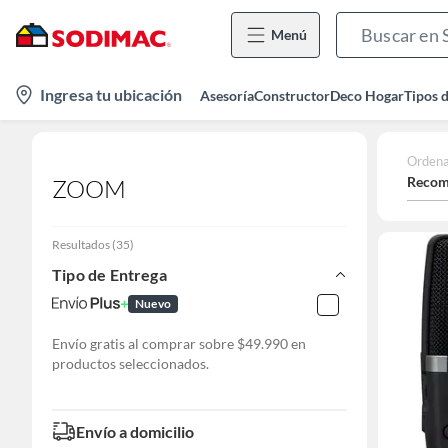
Menú
location-
Ingresa tu ubicación
Asesoría
Constructor
Deco Hogar
Tipos 
icon
Ordena
Recom
ZOOM
Resultados
(
35
)
Tipo de Entrega
Nuevo
Envío gratis al comprar sobre $49.990 en
productos seleccionados.
Envío a domicilio