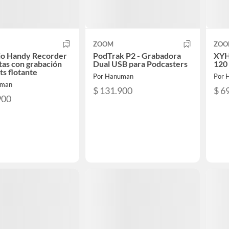
ZOOM
ZOO
io Handy Recorder
PodTrak P2 - Grabadora
XYH
stas con grabación
Dual USB para Podcasters
120
ts flotante
Por Hanuman
Por 
uman
$ 131.900
$ 6
900