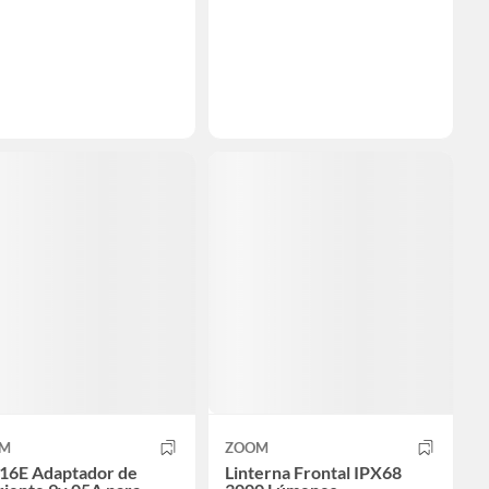
M
ZOOM
16E Adaptador de
Linterna Frontal IPX68