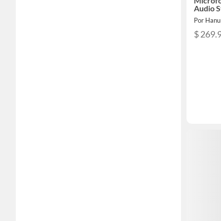
Micróf
Audio 
Por Han
$ 269.