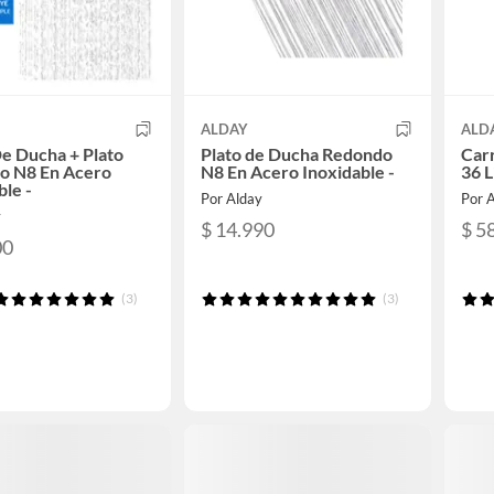
ALDAY
ALD
e Ducha + Plato
Plato de Ducha Redondo
Car
o N8 En Acero
N8 En Acero Inoxidable -
36 L
ble -
Por Alday
Por 
y
$ 14.990
$ 5
00
(3)
(3)