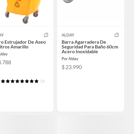
AY
ALDAY
ro Estrujador De Aseo
Barra Agarradera De
itros Amarillo
Seguridad Para Baño 60cm
Acero Inoxidable
Alday
Por Alday
8.788
$ 23.990
(2)