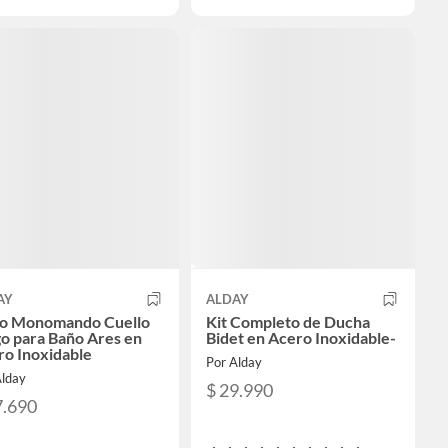
AY
ALDAY
fo Monomando Cuello
Kit Completo de Ducha
o para Baño Ares en
Bidet en Acero Inoxidable-
ro Inoxidable
Por Alday
Alday
$ 29.990
7.690