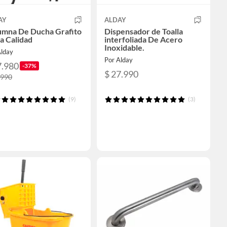
AY
ALDAY
umna De Ducha Grafito
Dispensador de Toalla
ta Calidad
interfoliada De Acero
Inoxidable.
Alday
Por Alday
7.980
-37%
$ 27.990
.990
(9)
(3)