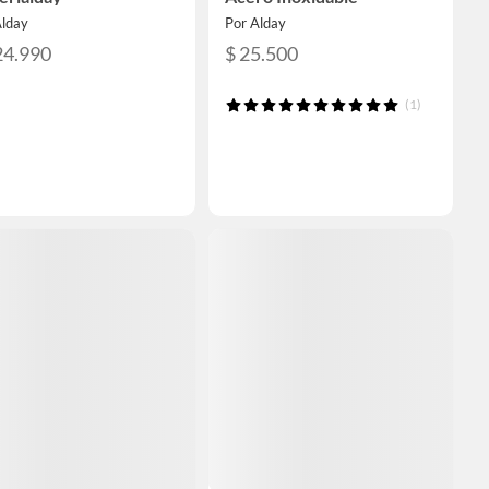
Alday
Por Alday
24.990
$ 25.500
(1)