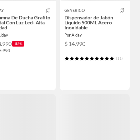
AY
GENERICO
umna De Ducha Grafito
Dispensador de Jabón
tal Con Luz Led- Alta
Líquido 500ML Acero
dad
Inoxidable
Alday
Por Alday
8.990
$ 14.990
-52%
5.990
(11)