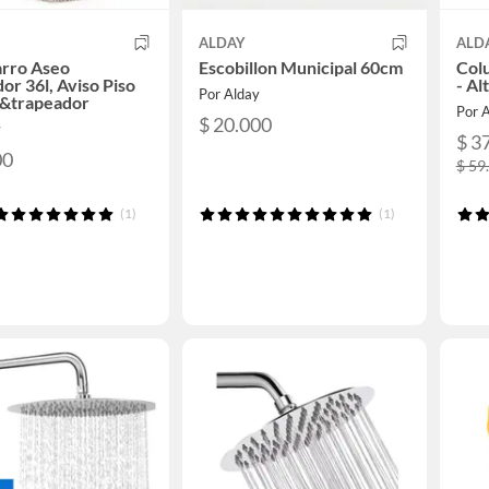
ALDAY
ALD
arro Aseo
Escobillon Municipal 60cm
Col
dor 36l, Aviso Piso
- Al
Por Alday
&trapeador
Por 
$ 20.000
y
$ 3
00
$ 59
(1)
(1)