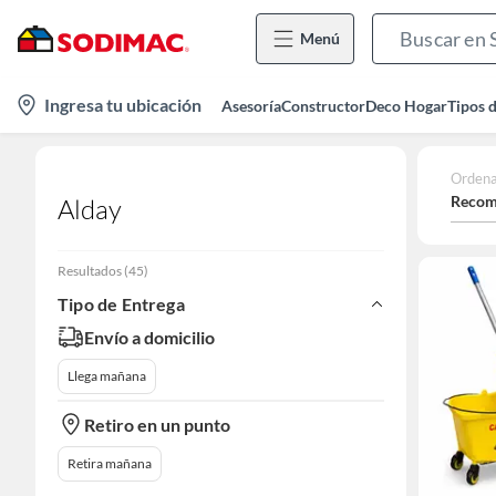
Menú
location-
Ingresa tu ubicación
Asesoría
Constructor
Deco Hogar
Tipos 
icon
Ordena
Recom
Alday
Resultados
(
45
)
Tipo de Entrega
Envío a domicilio
Llega mañana
Retiro en un punto
Retira mañana