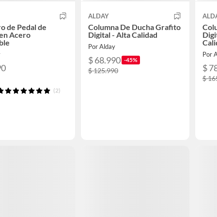
ALDAY
ALD
o de Pedal de
Columna De Ducha Grafito
Col
 en Acero
Digital - Alta Calidad
Digi
ble
Cali
Por Alday
y
Por 
$ 68.990
-45%
90
$ 7
$ 125.990
$ 16
(2)