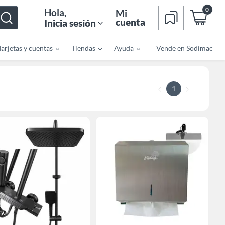
0
Hola
,
Mi
cuenta
Inicia sesión
Tarjetas y cuentas
Tiendas
Ayuda
Vende en Sodimac
1