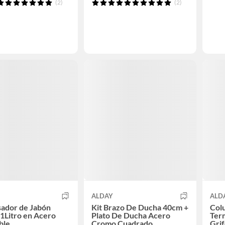
(2)
(2)
ALDAY
ALD
ador de Jabón
Kit Brazo De Ducha 40cm +
Col
 1Litro en Acero
Plato De Ducha Acero
Term
ble
Cromo Cuadrado
Grif