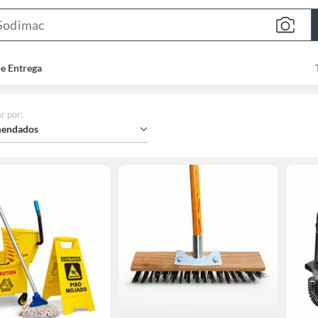
Search
Bar
de Entrega
r por
:
endados