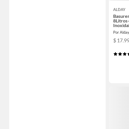
ALDAY
Basurer
8Litros
Inoxida
Por Alda
$ 17.9