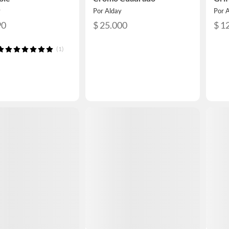
y
Por Alday
Por 
90
$ 25.000
$ 1
(1)