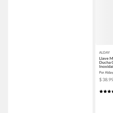
ALDAY
Llave 
Ducha 
Inoxida
Por Alda
$ 38.9