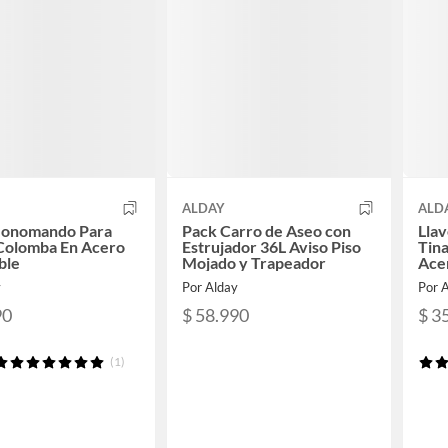
ALDAY
ALD
Monomando Para
Pack Carro de Aseo con
Lla
Colomba En Acero
Estrujador 36L Aviso Piso
Tin
ble
Mojado y Trapeador
Ace
y
Por Alday
Por 
90
$ 58.990
$ 3
(1)