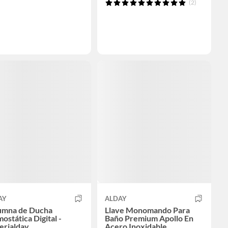
(2)
AY
ALDAY
umna de Ducha
Llave Monomando Para
ostática Digital -
Baño Premium Apollo En
erialday
Acero Inoxidable