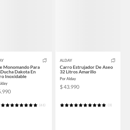
AY
ALDAY
ve Monomando Para
Carro Estrujador De Aseo
aDucha Dakota En
32 Litros Amarillo
ro Inoxidable
Por Alday
Alday
$ 43.990
5.990
(61)
(3)