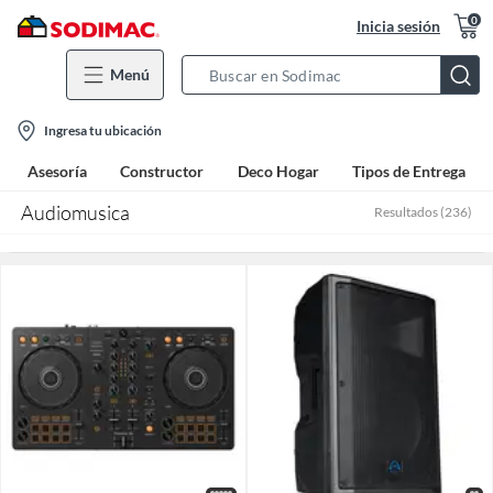
0
Inicia sesión
Menú
Search
Bar
location-
Ingresa tu ubicación
icon
Asesoría
Constructor
Deco Hogar
Tipos de Entrega
Audiomusica
Resultados
(
236
)