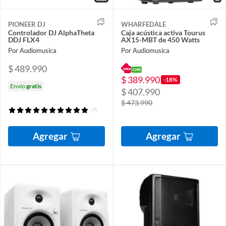
PIONEER DJ
WHARFEDALE
Controlador DJ AlphaTheta
Caja acústica activa Tourus
DDJ FLX4
AX15-MBT de 450 Watts
Por Audiomusica
Por Audiomusica
$ 489.990
$ 389.990
-18%
Envío
gratis
$ 407.990
$ 473.990
(7)
Agregar
Agregar