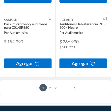
SAMSON
ROLAND
Pack micrófono y audífonos
Audífonos De Referencia RH-
para C01/SR850
300 - Negro
Por Audiomusica
Por Audiomusica
$ 154.990
$ 266.990
$ 288.990
Agregar
Agregar
...
1
2
3
5