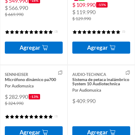
$ 549.990
-18%
$ 109.990
-15%
$ 566.990
$ 119.990
$ 669.990
$ 129.990
(3)
(1)
Agregar
Agregar
SENNHEISER
AUDIO-TECHNICA
Micrófono dinámico pa700
Sistema de petaca inalámbrico
System 10 Audiotechnica
Por Audiomusica
Por Audiomusica
$ 282.990
-13%
$ 409.990
$ 324.990
(1)
Agregar
Agregar