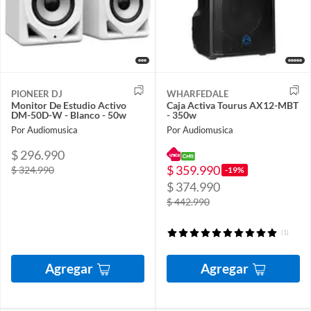
PIONEER DJ
WHARFEDALE
Monitor De Estudio Activo
Caja Activa Tourus AX12-MBT
DM-50D-W - Blanco - 50w
- 350w
Por Audiomusica
Por Audiomusica
$ 296.990
$ 359.990
$ 324.990
-19%
$ 374.990
$ 442.990
(1)
Agregar
Agregar