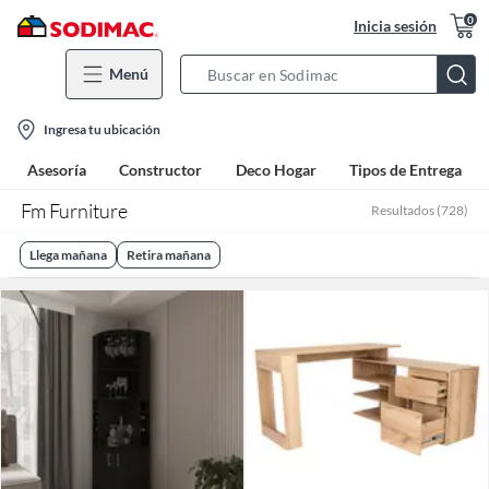
0
Inicia sesión
Menú
Search
Bar
location-
Ingresa tu ubicación
icon
Asesoría
Constructor
Deco Hogar
Tipos de Entrega
Fm Furniture
Resultados
(
728
)
Llega mañana
Retira mañana