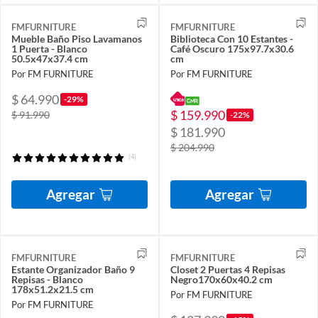
FMFURNITURE
FMFURNITURE
Mueble Baño Piso Lavamanos
Biblioteca Con 10 Estantes -
1 Puerta - Blanco
Café Oscuro 175x97.7x30.6
50.5x47x37.4 cm
cm
Por FM FURNITURE
Por FM FURNITURE
$ 64.990
-29%
$ 159.990
$ 91.990
-22%
$ 181.990
$ 204.990
(4)
Agregar
Agregar
FMFURNITURE
FMFURNITURE
Estante Organizador Baño 9
Closet 2 Puertas 4 Repisas
Repisas - Blanco
Negro170x60x40.2 cm
178x51.2x21.5 cm
Por FM FURNITURE
Por FM FURNITURE