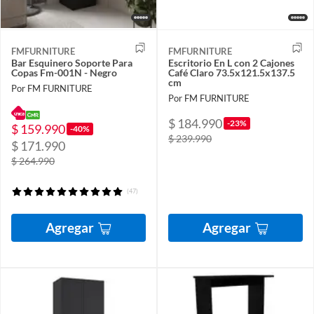
FMFURNITURE
FMFURNITURE
Bar Esquinero Soporte Para
Escritorio En L con 2 Cajones
Copas Fm-001N - Negro
Café Claro 73.5x121.5x137.5
cm
Por FM FURNITURE
Por FM FURNITURE
$ 184.990
-23%
$ 159.990
-40%
$ 239.990
$ 171.990
$ 264.990
(47)
Agregar
Agregar