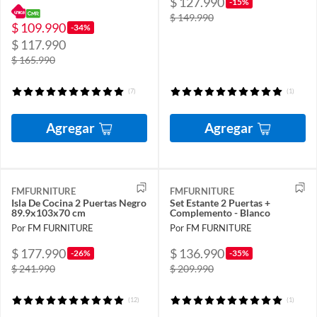
$ 127.990
-15%
$ 149.990
$ 109.990
-34%
$ 117.990
$ 165.990
(7)
(1)
Agregar
Agregar
FMFURNITURE
FMFURNITURE
Isla De Cocina 2 Puertas Negro
Set Estante 2 Puertas +
89.9x103x70 cm
Complemento - Blanco
Por FM FURNITURE
Por FM FURNITURE
$ 177.990
$ 136.990
-26%
-35%
$ 241.990
$ 209.990
(12)
(1)