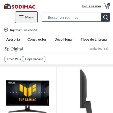
0
Inicia sesión
Menú
Search
Bar
location-
Ingresa tu ubicación
icon
Asesoría
Constructor
Deco Hogar
Tipos de Entrega
Sp Digital
Resultados
(
66
)
Envio Plus
Llega mañana