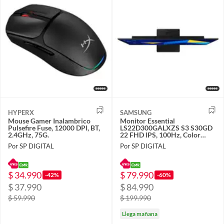
HYPERX
SAMSUNG
Mouse Gamer Inalambrico
Monitor Essential
Pulsefire Fuse, 12000 DPI, BT,
LS22D300GALXZS S3 S30GD
2.4GHz, 75G.
22 FHD IPS, 100Hz, Color
Negro
Por SP DIGITAL
Por SP DIGITAL
$ 34.990
$ 79.990
-42%
-60%
$ 37.990
$ 84.990
$ 59.990
$ 199.990
Llega mañana