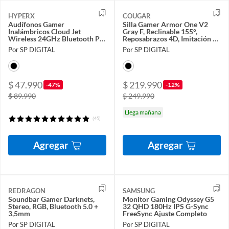
HYPERX
COUGAR
Audífonos Gamer
Silla Gamer Armor One V2
Inalámbricos Cloud Jet
Gray F, Reclinable 155°,
Wireless 24GHz Bluetooth PC
Reposabrazos 4D, Imitación de
PS Móviles Negro
Lino, Gris
Por SP DIGITAL
Por SP DIGITAL
$ 47.990
$ 219.990
-47%
-12%
$ 89.990
$ 249.990
Llega mañana
(45)
Agregar
Agregar
REDRAGON
SAMSUNG
Soundbar Gamer Darknets,
Monitor Gaming Odyssey G5
Stereo, RGB, Bluetooth 5.0 +
32 QHD 180Hz IPS G-Sync
3,5mm
FreeSync Ajuste Completo
Por SP DIGITAL
Por SP DIGITAL