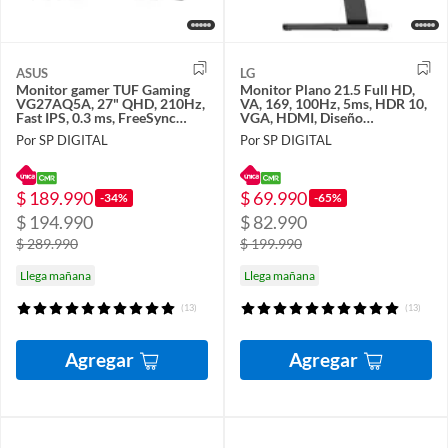
ASUS
LG
Monitor gamer TUF Gaming
Monitor Plano 21.5 Full HD,
VG27AQ5A, 27" QHD, 210Hz,
VA, 169, 100Hz, 5ms, HDR 10,
Fast IPS, 0.3 ms, FreeSync
VGA, HDMI, Diseño
Premium
ergonómico
Por SP DIGITAL
Por SP DIGITAL
$ 189.990
$ 69.990
-34%
-65%
$ 194.990
$ 82.990
$ 289.990
$ 199.990
Llega mañana
Llega mañana
(13)
(13)
Agregar
Agregar