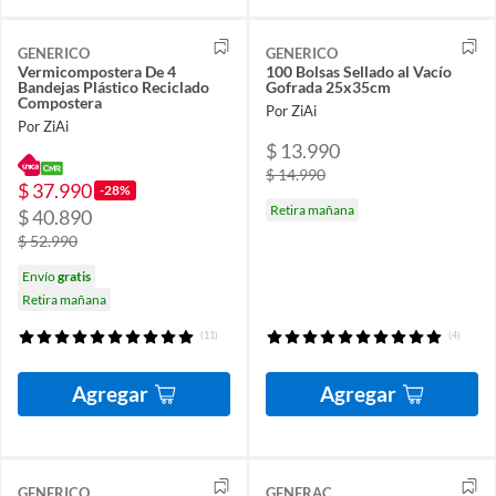
GENERICO
GENERICO
Vermicompostera De 4
100 Bolsas Sellado al Vacío
Bandejas Plástico Reciclado
Gofrada 25x35cm
Compostera
Por ZiAi
Por ZiAi
$ 13.990
$ 14.990
$ 37.990
-28%
Retira mañana
$ 40.890
$ 52.990
Envío
gratis
Retira mañana
(11)
(4)
Agregar
Agregar
GENERICO
GENERAC