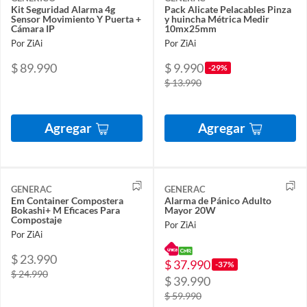
Kit Seguridad Alarma 4g
Pack Alicate Pelacables Pinza
Sensor Movimiento Y Puerta +
y huincha Métrica Medir
Cámara IP
10mx25mm
Por ZiAi
Por ZiAi
$ 89.990
$ 9.990
-29%
$ 13.990
Agregar
Agregar
GENERAC
GENERAC
Em Container Compostera
Alarma de Pánico Adulto
Bokashi+ M Eficaces Para
Mayor 20W
Compostaje
Por ZiAi
Por ZiAi
$ 23.990
$ 37.990
-37%
$ 24.990
$ 39.990
$ 59.990