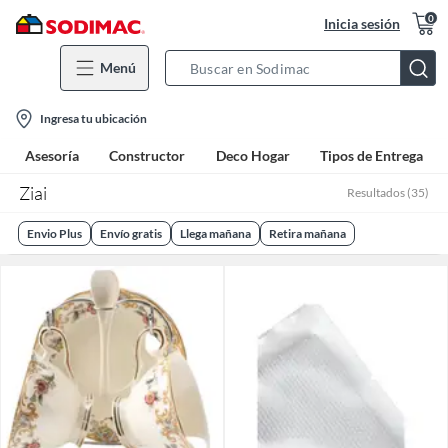
0
Inicia sesión
Menú
Search
Bar
location-
Ingresa tu ubicación
icon
Asesoría
Constructor
Deco Hogar
Tipos de Entrega
Ziai
Resultados
(
35
)
Envio Plus
Envío gratis
Llega mañana
Retira mañana