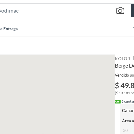
S
e
a
de Entrega
r
c
h
B
|
KOLOR
a
Beige D
r
Vendido po
$ 49.
($ 13.181 po
6
cuotas
Calcu
Área a