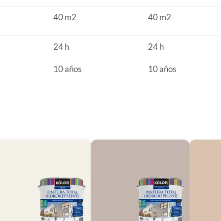
Dover, cuenta con imprimante incluido para una mejor
40 m2
40 m2
s superficies de la humedad. Su tecnología Nanotech
es)
agua, tanto positiva como negativa. El tiempo de secado
24 h
24 h
uego de 2 horas de espera. Recuerda que el color puede
10 años
10 años