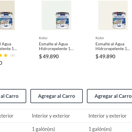
usados, reparados, abiertos, de segunda selección,
s en esa condición a un precio reducido.
itaminas, entre otros análogos.
 y exterior
kolor
kolor
l Agua
Esmalte al Agua
Esmalte al Agua
elente 1
Hidrorepelente 1
Hidrorepelente 1
 Satinado
galón(es) Satinado
galón(es) Satinado
(4)
$ 49.890
$ 49.890
orno
Blanco Krems
Blanco Lublin
0
Dover
al Carro
Agregar al Carro
Agregar al Carro
r de superficies,Repelente de agua,Resistente a presión
 positiva y negativa
xterior
Interior y exterior
Interior y exterior
1 galón(es)
1 galón(es)
 al agua