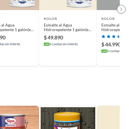
KOLOR
KOLOR
 al Agua
Esmalte al Agua
Esmalte al Agu
pelente 1 galón(es)
Hidrorepelente 1 galón(es)
Hidrorepelente 
o Beige Vigo
Satinado Blanco Bangkok
Satinado Gris 
890
$ 49.890
$ 44.990
as sin interés
6
cuotas sin interés
6
cuotas sin in