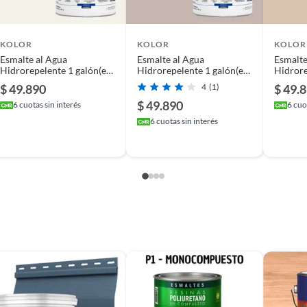
KOLOR
KOLOR
KOLOR
Esmalte al Agua
Esmalte al Agua
Esmalte
Hidrorepelente 1 galón(es)
Hidrorepelente 1 galón(es)
Hidrore
Satinado Blanco Lublin
Satinado Beige Varosha
Satinad
$ 49.890
4
(1)
$ 49.
$ 49.890
6
cuotas sin interés
6
cuot
6
cuotas sin interés
cabado profesional