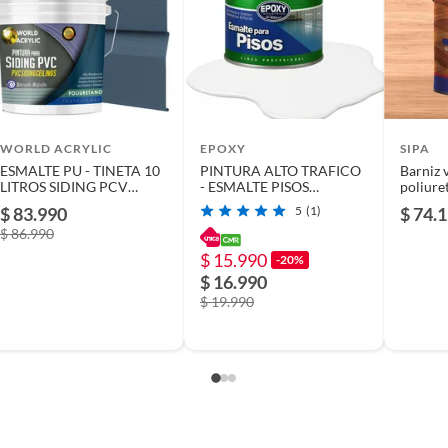
ar tu compra con brochas y pinceles de calidad, que te
 la opción de diluyentes, solventes y limpiadores para
s resultados.
WORLD ACRYLIC
EPOXY
SIPA
ESMALTE PU - TINETA 10
PINTURA ALTO TRAFICO
Barniz v
LITROS SIDING PCV
- ESMALTE PISOS
poliure
PLASTICOS - AZUL
CANCHASPU 1K BASE
agua br
$ 83.990
5
(1)
$ 74.
ACERO
AGUA - 1L BLANCO
gal
$ 86.990
PURO
$ 15.990
-20%
$ 16.990
$ 19.990