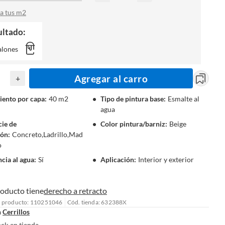
a tus m2
ultado:
alones
Agregar al carro
+
ento por capa
:
40 m2
Tipo de pintura base
:
Esmalte al
agua
cie de
Color pintura/barniz
:
Beige
ión
:
Concreto,Ladrillo,Mad
o
ncia al agua
:
Sí
Aplicación
:
Interior y exterior
roducto tiene
derecho a retracto
l producto: 110251046
Cód. tienda: 632388X
n
Cerrillos
ock en tienda