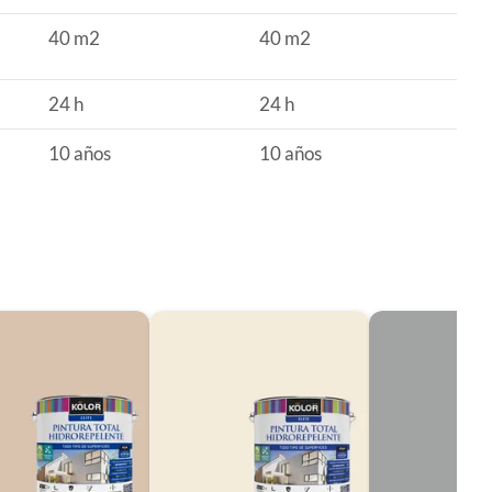
40 m2
40 m2
24 h
24 h
10 años
10 años