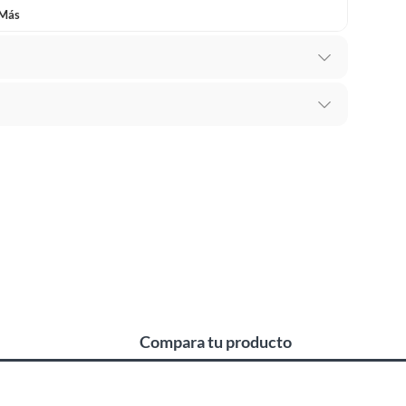
 Más
 te arrepientes de la compra.
os intactos y sin uso, tal como te lo entregamos. Ten
hay ciertas categorías que no tienen este derecho:
edan deteriorarse o caducar con rapidez.
o,Ladrillo,Madera,Yeso
ucto
. Debe estar en perfecto estado, con todas sus
Compara tu producto
arga electrónica, por ejemplo, cupones de experiencia o