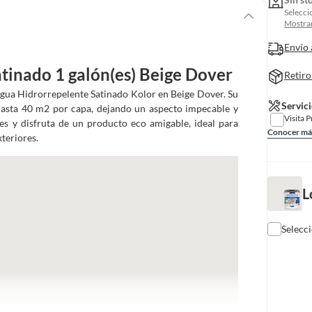
Selecci
Mostrar
Envío 
tinado 1 galón(es) Beige Dover
Retiro
Agua Hidrorrepelente Satinado Kolor en Beige Dover. Su
Servici
 hasta 40 m2 por capa, dejando un aspecto impecable y
Visita 
tes y disfruta de un producto eco amigable, ideal para
Conocer má
xteriores.
L
Selecc