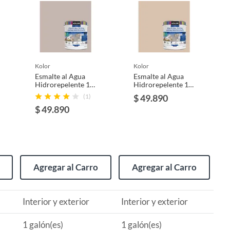
kolor
kolor
Esmalte al Agua
Esmalte al Agua
Hidrorepelente 1
Hidrorepelente 1
galón(es) Satinado
galón(es) Satinado
(1)
$ 49.890
Beige Varosha
Beige Vigo
$ 49.890
Agregar al Carro
Agregar al Carro
Interior y exterior
Interior y exterior
1 galón(es)
1 galón(es)