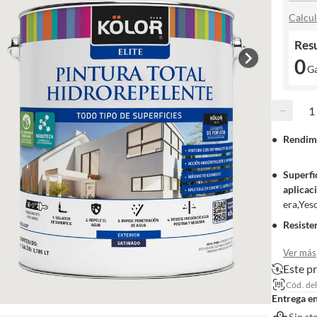
Calcul
Res
0
G
−
Rendimi
Superfi
aplicac
era,Yes
Resiste
Ver más
Este p
Cód. de
Entrega e
Sin st