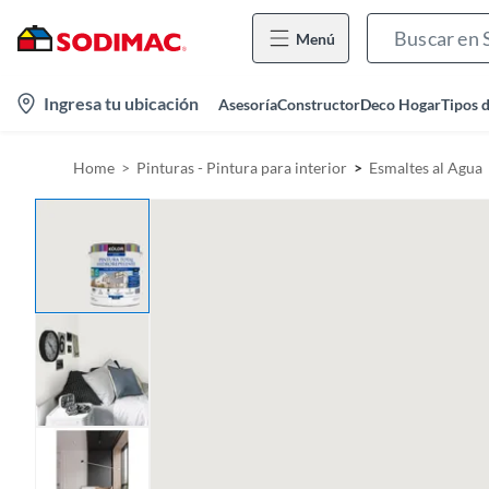
Menú
l
Ingresa tu ubicación
Asesoría
Constructor
Deco Hogar
Tipos 
o
c
Home
Pinturas - Pintura para interior
Esmaltes al Agua
a
t
i
o
n
-
i
c
o
n