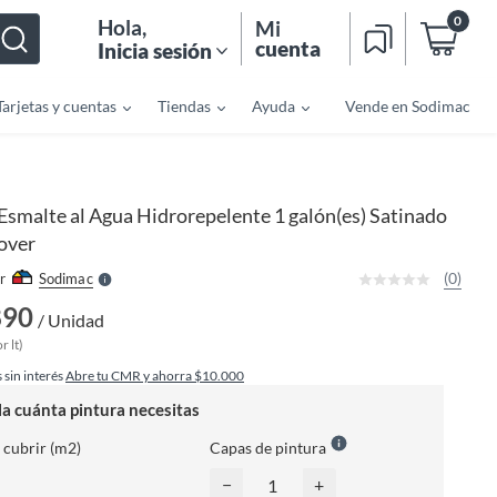
0
Hola
,
Mi
cuenta
Inicia sesión
Tarjetas y cuentas
Tiendas
Ayuda
Vende en Sodimac
o
f
n
I
Esmalte al Agua Hidrorepelente 1 galón(es) Satinado
r
e
over
l
l
e
(0)
r
Sodimac
S
890
/ Unidad
r lt)
 sin interés
Abre tu CMR y ahorra $10.000
la cuánta pintura necesitas
 cubrir (m2)
Capas de pintura
−
+