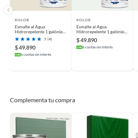
KOLOR
KOLOR
Esmalte al Agua
Esmalte al Agua
Hidrorepelente 1 galón(es)
Hidrorepelente 1 galón(es)
Satinado Beige Livorno
Satinado Blanco Krems
5
(4)
$ 49.890
$ 49.890
6
cuotas sin interés
6
cuotas sin interés
Complementa tu compra
Complementa tu compra para un a