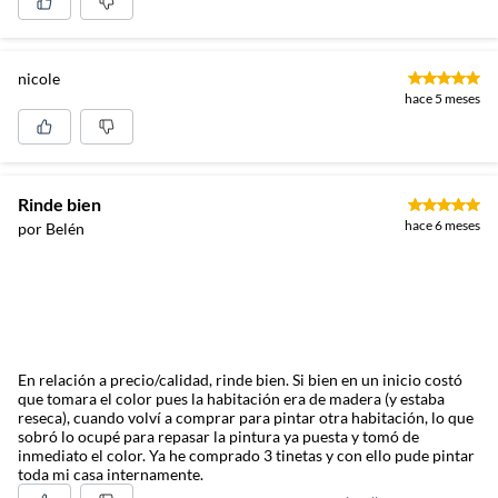
nicole
hace 5 meses
Rinde bien
hace 6 meses
por Belén
En relación a precio/calidad, rinde bien. Si bien en un inicio costó
que tomara el color pues la habitación era de madera (y estaba
reseca), cuando volví a comprar para pintar otra habitación, lo que
sobró lo ocupé para repasar la pintura ya puesta y tomó de
inmediato el color. Ya he comprado 3 tinetas y con ello pude pintar
toda mi casa internamente.