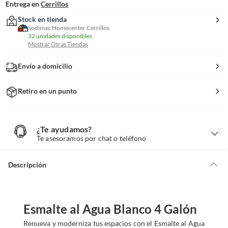
Entrega en
Cerrillos
Stock en tienda
Sodimac Homecenter Cerrillos
32 unidades disponibles
Mostrar Otras Tiendas
Envío a domicilio
Retiro en un punto
¿Te ayudamos?
¿
T
Te asesoramos por chat o teléfono
e
a
y
u
d
Descripción
a
m
o
s
?
Esmalte al Agua Blanco 4 Galón
Renueva y moderniza tus espacios con el Esmalte al Agua