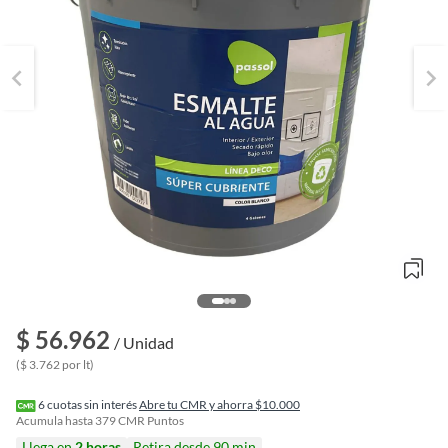
$ 56.962
o
/ Unidad
f
($ 3.762 por lt)
n
I
r
6
cuotas sin interés
Abre tu CMR y ahorra $10.000
e
Acumula hasta
379
CMR Puntos
l
Llega en
2 horas
Retira desde 90 min