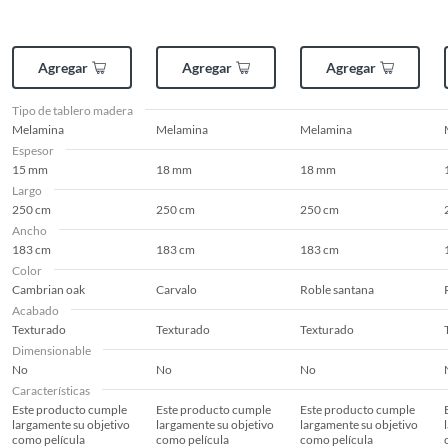
distintivo y elegante a tus
muebles de cocina, baño,
oficina y otros. No te quedes
Agregar
Agregar
Agregar
sin conocer nuestros
productos y haz de tus
Tipo de tablero madera
ambientes, espacios únicos
Melamina
Melamina
Melamina
para compartir con tu familia,
Espesor
amigos o personal del trabajo.
15 mm
18 mm
18 mm
Largo
250 cm
250 cm
250 cm
Dimensiones
183 cm x 15 mm x 250 cm
Ancho
183 cm
183 cm
183 cm
Color
Cambrian oak
Carvalo
Roble santana
Acabado
Texturado
Texturado
Texturado
Dimensionable
No
No
No
Características
Este producto cumple
Este producto cumple
Este producto cumple
largamente su objetivo
largamente su objetivo
largamente su objetivo
como película
como película
como película