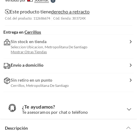
Vendido por
Sodimac
S
Este producto tiene
derecho a retracto
Cód. del producto: 112686674
Cód. tienda: 303724X
Entrega en
Cerrillos
Sin stock en tienda
Seleccion Ubicacion, Metropolitana De Santiago
Mostrar Otras Tiendas
Envío a domicilio
Sin retiro en un punto
Cerrillos, Metropolitana De Santiago
¿Te ayudamos?
¿
T
Te asesoramos por chat o teléfono
e
a
y
u
d
Descripción
a
m
o