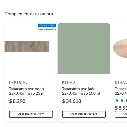
Complementa tu compra
IMPERIAL
REHAU
REHA
Tapacanto pvc nodo
Tapacanto pvc jade
Tapaca
22x0,45mm ro 25 m
22x0,45mm ro 100mt
22x0,4
$ 8.290
$ 34.618
$ 8.5
VER PRODUCTO
VER PRODUCTO
V