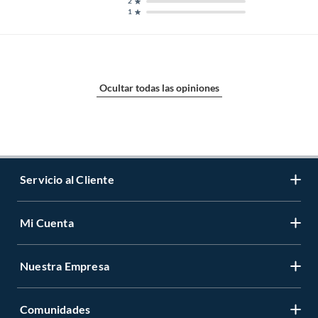
2
1
Ocultar todas las opiniones
Servicio al Cliente
Mi Cuenta
Contáctanos
Medios de Pago
Nuestra Empresa
Registrate
Cambios y Devoluciones
Cambiar Contraseña
Tiendas y horarios
Comunidades
Sobre Nosotros