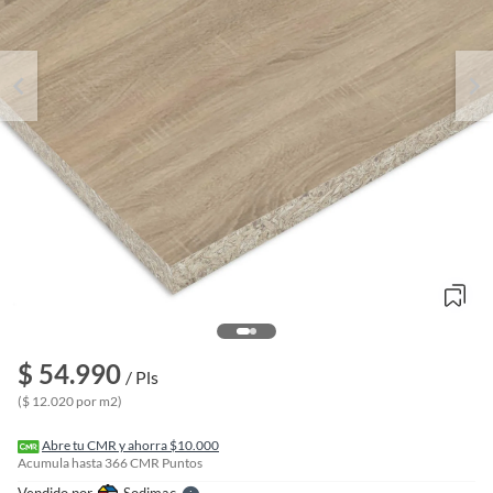
o
f
$ 54.990
n
/ Pls
I
($ 12.020 por m2)
r
e
l
Abre tu CMR y ahorra $10.000
l
Acumula hasta
366
CMR Puntos
e