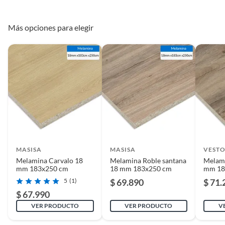
Más opciones para elegir
MASISA
MASISA
VEST
Melamina Carvalo 18
Melamina Roble santana
Melami
mm 183x250 cm
18 mm 183x250 cm
mm 18
5
(1)
$ 69.890
$ 71.
$ 67.990
VER PRODUCTO
VER PRODUCTO
V