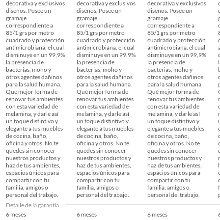
decorativa y exclusivos
decorativa y exclusivos
decorativa y exclusivos
diseños. Posee un
diseños. Posee un
diseños. Posee un
gramaje
gramaje
gramaje
correspondiente a
correspondiente a
correspondiente a
85/1 grs por metro
85/1 grs por metro
85/1 grs por metro
cuadrado y protección
cuadrado y protección
cuadrado y protección
antimicrobiana, el cual
antimicrobiana, el cual
antimicrobiana, el cual
disminuye en un 99,9%
disminuye en un 99,9%
disminuye en un 99,9%
la presencia de
la presencia de
la presencia de
bacterias, moho y
bacterias, moho y
bacterias, moho y
otros agentes dañinos
otros agentes dañinos
otros agentes dañinos
para la salud humana.
para la salud humana.
para la salud humana.
Qué mejor forma de
Qué mejor forma de
Qué mejor forma de
renovar tus ambientes
renovar tus ambientes
renovar tus ambientes
con esta variedad de
con esta variedad de
con esta variedad de
melamina, y darle así
melamina, y darle así
melamina, y darle así
un toque distintivo y
un toque distintivo y
un toque distintivo y
elegante a tus muebles
elegante a tus muebles
elegante a tus muebles
de cocina, baño,
de cocina, baño,
de cocina, baño,
oficina y otros. No te
oficina y otros. No te
oficina y otros. No te
quedes sin conocer
quedes sin conocer
quedes sin conocer
nuestros productos y
nuestros productos y
nuestros productos y
haz de tus ambientes,
haz de tus ambientes,
haz de tus ambientes,
espacios únicos para
espacios únicos para
espacios únicos para
compartir con tu
compartir con tu
compartir con tu
familia, amigos o
familia, amigos o
familia, amigos o
personal del trabajo.
personal del trabajo.
personal del trabajo.
Detalle de la garantía
6 meses
6 meses
6 meses