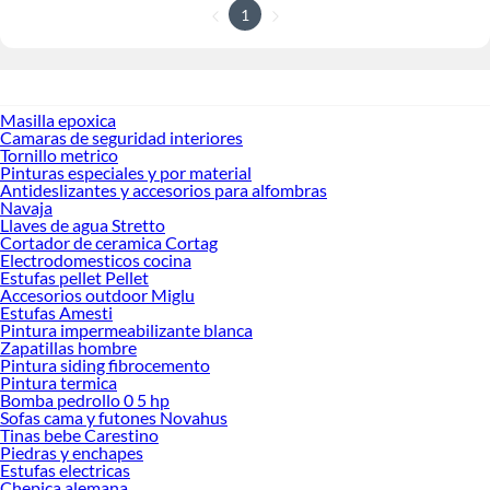
1
Masilla epoxica
Camaras de seguridad interiores
Tornillo metrico
Pinturas especiales y por material
Antideslizantes y accesorios para alfombras
Navaja
Llaves de agua Stretto
Cortador de ceramica Cortag
Electrodomesticos cocina
Estufas pellet Pellet
Accesorios outdoor Miglu
Estufas Amesti
Pintura impermeabilizante blanca
Zapatillas hombre
Pintura siding fibrocemento
Pintura termica
Bomba pedrollo 0 5 hp
Sofas cama y futones Novahus
Tinas bebe Carestino
Piedras y enchapes
Estufas electricas
Chepica alemana