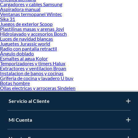
Cargadores y cables Samsung
Aspiradora manual
Ventanas termopanel Wintec
Sika 31
Juegos de exterior Scoop
Plastilinas masas y arenas Jovi
Hidrolavado y accesorios Bosch
Luces de navidad blancas
Juguetes Jurassic world
Radio con pantalla retractil
Ángulo doblado
Esmaltes al agua Kolor
Temporizadores y timers Halux
Extractores y ventilacion Broan
Instalacion de banos y cocinas
Griferia de cocina y lavadero U buy
Botas hombre
Ollas electricas y arroceras Sindelen
Servicio al Cliente
Mi Cuenta