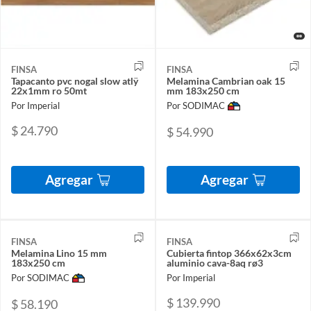
FINSA
FINSA
Tapacanto pvc nogal slow atlÿ
Melamina Cambrian oak 15
22x1mm ro 50mt
mm 183x250 cm
Por Imperial
Por SODIMAC
$ 24.790
$ 54.990
Agregar
Agregar
FINSA
FINSA
Melamina Lino 15 mm
Cubierta fintop 366x62x3cm
183x250 cm
aluminio cava-8aq rø3
Por SODIMAC
Por Imperial
$ 139.990
$ 58.190