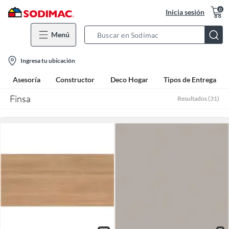
0
Inicia sesión
Menú
Search
Bar
location-
Ingresa tu ubicación
icon
Asesoría
Constructor
Deco Hogar
Tipos de Entrega
Finsa
Resultados
(
31
)