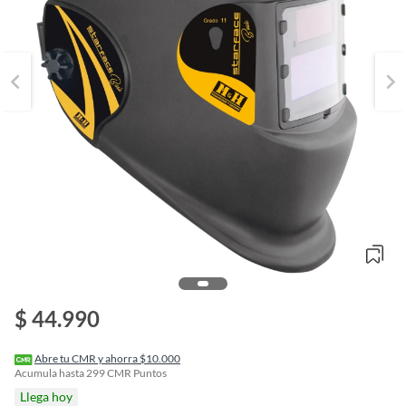
o
$ 44.990
f
n
I
r
Abre tu CMR y ahorra $10.000
e
Acumula hasta
299
CMR Puntos
l
Llega hoy
l