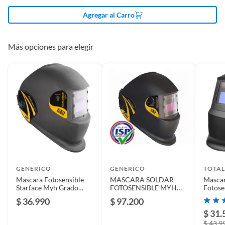
Modelo
Starface
Agregar al Carro
ENTREGAS/ENVIOS:
Tipo de corriente
Corriente trifásica
Más opciones para elegir
¡Hacemos envíos a TODO CHILE!
Uso de la herramienta
Industrial
FACTURA O BOLETA
Incluye
mica
Emitimos facturas y boletas.
Largo
30
SOMOS CENTROHERRAMIENTAS
Garantía
6 meses
GENERICO
GENERICO
TOTAL
Mascara Fotosensible
MASCARA SOLDAR
Mascar
Starface Myh Grado
FOTOSENSIBLE MYH
Fotos
Ancho
30
Regulable
STARFACE
$ 36.990
$ 97.200
$ 31.
Dimensiones
30 cm x 30 cm
$ 43.9