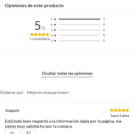
Opiniones de este producto
1
5
5
0
4
/5
0
3
0
2
1
comentario
0
1
Ocultar todas las opiniones
Ordenar por:
Mejores evaluaciones
Joaquin
hace 3 años
Está todo bien respectó a la información dada por la página, me
siento muy satisfecho por la compra.