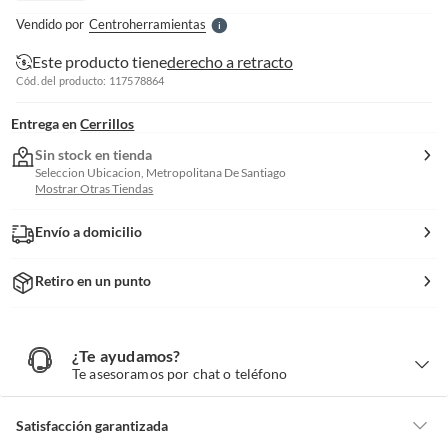
e
Vendido por
Centroherramientas
S
Este producto tiene
derecho a retracto
Cód. del producto: 117578864
Entrega en
Cerrillos
Sin stock en tienda
Seleccion Ubicacion, Metropolitana De Santiago
Mostrar Otras Tiendas
Envío a domicilio
Retiro en un punto
¿Te ayudamos?
¿
T
Te asesoramos por chat o teléfono
e
a
y
u
d
Satisfacción garantizada
a
m