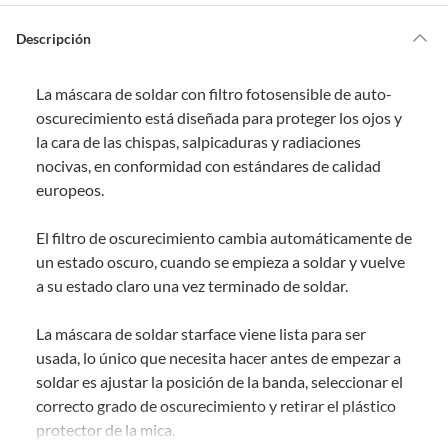
o
s
Por ley, tienes hasta
10 días para devolver un producto
si te arrepientes
?
de la compra.
Descripción
Debe estar en perfecto estado, con todas sus etiquetas, sellos intactos y
sin uso, tal como te lo entregamos. Ten en cuenta que lo debes haber
La máscara de soldar con filtro fotosensible de auto-
comprado por internet y que hay ciertas categorías que no tienen este
derecho:
oscurecimiento está diseñada para proteger los ojos y
la cara de las chispas, salpicaduras y radiaciones
Productos que, por su naturaleza, no puedan ser devueltos,
nocivas, en conformidad con estándares de calidad
puedan deteriorarse o caducar con rapidez.
europeos.
Confeccionados a la medida.
De uso personal.
El filtro de oscurecimiento cambia automáticamente de
En sodimac.cl te damos
30 días desde que recibes el producto
. Debe
un estado oscuro, cuando se empieza a soldar y vuelve
estar en perfecto estado, con todas sus etiquetas y sin uso, tal como te lo
a su estado claro una vez terminado de soldar.
entregamos.
Productos digitales que se entregan a través de una descarga
La máscara de soldar starface viene lista para ser
electrónica, por ejemplo, cupones de experiencia o programas
usada, lo único que necesita hacer antes de empezar a
para el computador.
soldar es ajustar la posición de la banda, seleccionar el
Productos a pedido o confeccionados a medida.
correcto grado de oscurecimiento y retirar el plástico
Productos que han sido informados como imperfectos, usados,
protector de la mica.
reparados, abiertos, de segunda selección, remanufacturados o