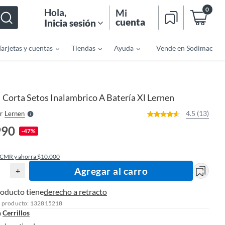
0
Hola
,
Mi
cuenta
Inicia sesión
Tarjetas y cuentas
Tiendas
Ayuda
Vende en Sodimac
o
f
n
I
r
e
Corta Setos Inalambrico A Batería Xl Lernen
|
l
l
e
4.5 (13)
r
Lernen
S
990
-47%
 CMR y ahorra $10.000
Agregar al carro
+
roducto tiene
derecho a retracto
l producto: 132815218
n
Cerrillos