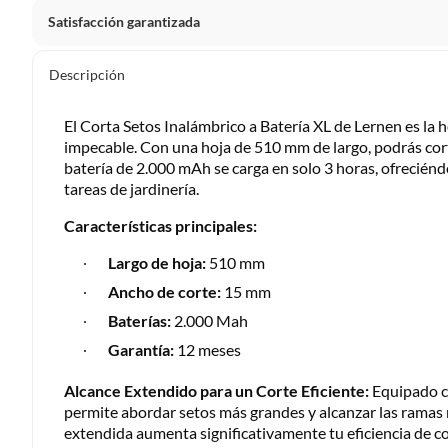
Satisfacción garantizada
Por ley, tienes hasta
10 días para devolver un producto
si
Descripción
Debe estar en perfecto estado, con todas sus etiquetas, sell
en cuenta que lo debes haber comprado por internet y que 
El Corta Setos Inalámbrico a Batería XL de Lernen es la 
Productos que, por su naturaleza, no puedan ser devueltos, pu
impecable. Con una hoja de 510 mm de largo, podrás cort
batería de 2.000 mAh se carga en solo 3 horas, ofrecié
Confeccionados a la medida.
tareas de jardinería.
De uso personal.
Características principales:
En sodimac.cl te damos
30 días desde que recibes el prod
etiquetas y sin uso, tal como te lo entregamos.
Largo de hoja:
510 mm
Productos digitales que se entregan a través de una desc
Ancho de corte:
15 mm
programas para el computador.
Baterías:
2.000 Mah
Productos a pedido o confeccionados a medida.
Garantía:
12 meses
Productos que han sido informados como imperfectos, 
remanufacturados o con alguna deficiencia, que sean comprado
Alcance Extendido para un Corte Eficiente:
Equipado c
Alimentos, bebidas, medicamentos, suplementos alimenticios, v
permite abordar setos más grandes y alcanzar las ramas 
Pinturas de un color a solicitud.
extendida aumenta significativamente tu eficiencia de c