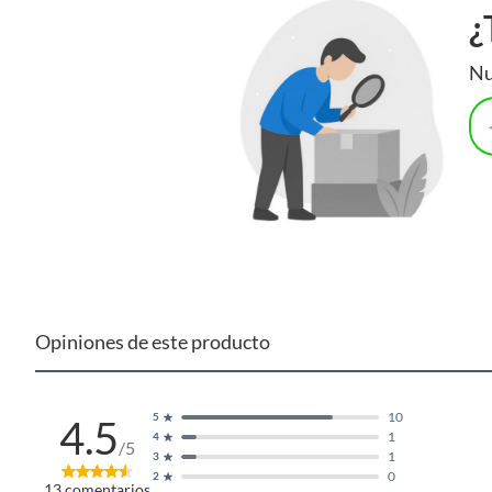
¿
Nu
Opiniones de este producto
10
5
4.5
1
4
/5
1
3
0
2
13
comentarios