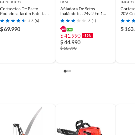
GENERICO
IRM
INGCO
Cortasetos De Pasto
Afiladora De Setos
Cortase
Podadora Jardin Bateria
Inalámbrica 24v 2 En 1
20V Con
Recargable 20v
Recargable
Cargad
4.3
(6)
3
(1)
$ 69.990
$ 163
es
$ 41.990
-39%
$ 44.990
$ 68.990
SETOSBIG
ia, 1 espada, subre espada
20V
mAh