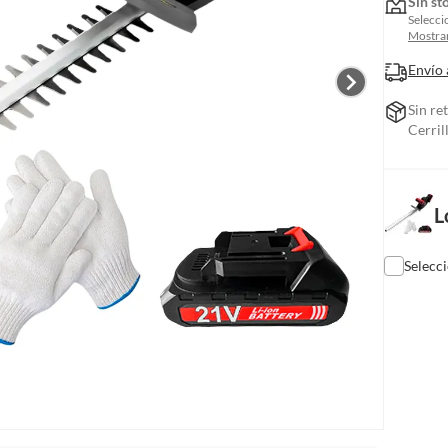
Sin st
Selecci
Mostrar
Envío 
Sin re
Cerril
L
Selecc