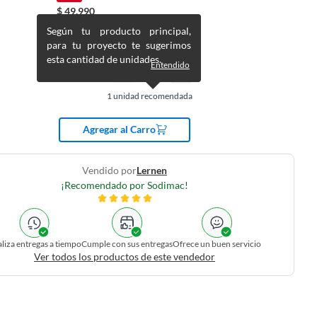
$
49.990
$
119.990
Según tu producto principal,
para tu proyecto te sugerimos
esta cantidad de unidades.
Entendido
1
unidad recomendada
Agregar al Carro
Vendido por
Lernen
¡Recomendado por Sodimac!
liza entregas a tiempo
Cumple con sus entregas
Ofrece un buen servicio
Ver todos los productos de este vendedor