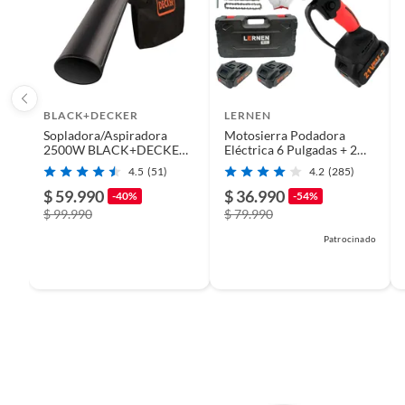
Ancho
20
Alto
91
BLACK+DECKER
LERNEN
Sopladora/Aspiradora
Motosierra Podadora
Largo máximo de corte
510 m
2500W BLACK+DECKER
Eléctrica 6 Pulgadas + 2
BV25-B2C
Baterías
4.5
(51)
4.2
(285)
$ 59.990
$ 36.990
-40%
-54%
Largo
51
$ 99.990
$ 79.990
Patrocinado
Garantía
1 año