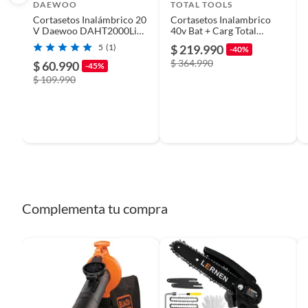
DAEWOO
TOTAL TOOLS
Cortasetos Inalámbrico 20
Cortasetos Inalambrico
Cantidad de paquetes
1
V Daewoo DAHT2000Li
40v Bat + Carg Total
Espada 550mm
Thtli400282
5
(1)
$ 219.990
-40%
$ 364.990
$ 60.990
-45%
Detalle de la garantía
12 Mes
$ 109.990
Modelo
CORTA
Incluye
1 bater
Voltaje
110V2
Complementa tu compra
Autonomía
0,15
Amperaje
2.000 