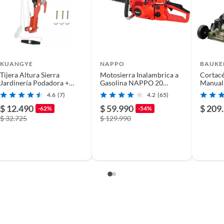
KUANGYE
NAPPO
BAUKE
Tijera Altura Sierra
Motosierra Inalambrica a
Cortacé
m
Jardinería Podadora +
Gasolina NAPPO 20
Manual
Serrucho
2200W
Ancho 
4.6
(7)
4.2
(65)
$ 12.490
$ 59.990
$ 209
-62%
-54%
$ 32.725
$ 129.990