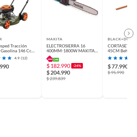
R
MAKITA
BLACK+DECK
sped Tracción
ELECTROSIERRA 16
CORTASETOS 
 Gasolina 146 Cc
400MM-1800W MAKITA
45CM Beht201
Corte 50. 1 Cm
UC4041A
Black+Decker
4.9
(12)
$ 182.990
.990
$ 77.990
-24%
-1
$ 204.990
$ 95.990
$ 239.839