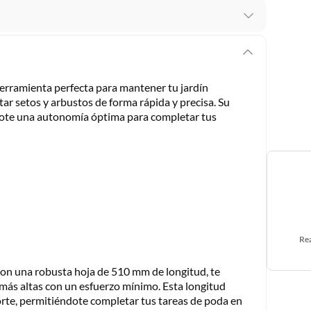
 te arrepientes de la compra.
os intactos y sin uso, tal como te lo entregamos. Ten
hay ciertas categorías que no tienen este derecho:
herramienta perfecta para mantener tu jardín
edan deteriorarse o caducar con rapidez.
ar setos y arbustos de forma rápida y precisa. Su
ndote una autonomía óptima para completar tus
ucto
. Debe estar en perfecto estado, con todas sus
arga electrónica, por ejemplo, cupones de experiencia o
Rea
usados, reparados, abiertos, de segunda selección,
s en esa condición a un precio reducido.
on una robusta hoja de 510 mm de longitud, te
itaminas, entre otros análogos.
más altas con un esfuerzo mínimo. Esta longitud
orte, permitiéndote completar tus tareas de poda en