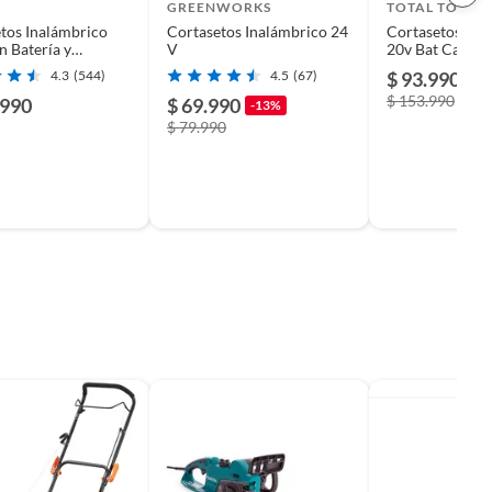
GREENWORKS
TOTAL TOOLS
tos Inalámbrico
Cortasetos Inalámbrico 24
Cortasetos Ina
 Batería y
V
20v Bat Cargador Total
or
Thtli20018
4.3
(544)
4.5
(67)
$ 93.990
-3
$ 153.990
.990
$ 69.990
-13%
$ 79.990