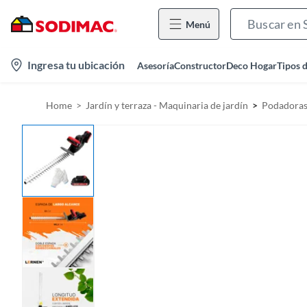
Menú
l
Ingresa tu ubicación
Asesoría
Constructor
Deco Hogar
Tipos 
o
c
Home
Jardín y terraza - Maquinaria de jardín
Podadora
a
t
i
o
n
-
i
c
o
n