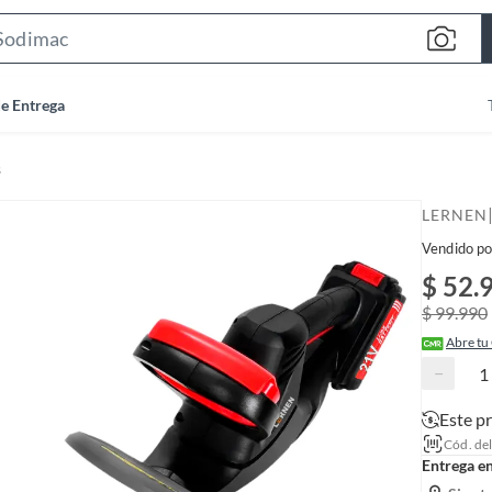
S
e
a
de Entrega
r
c
s
h
B
LERNEN
a
Vendido po
r
$ 52.
$ 99.990
Abre tu
−
Este p
Cód. de
Entrega e