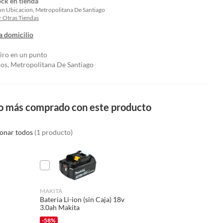
ock en tienda
on Ubicacion, Metropolitana De Santiago
 Otras Tiendas
a domicilio
tiro en un punto
los, Metropolitana De Santiago
o más comprado con este producto
ionar todos
(1 producto)
MAKITA
Bateria Li-ion (sin Caja) 18v
3.0ah Makita
-58%