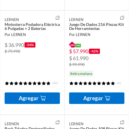
LERNEN
LERNEN
Motosierra Podadora Eléctrica
Juego De Dados 216 Piezas Kit
6 Pulgadas + 2 Baterías
De Herramientas
Por LERNEN
Por LERNEN
$ 36.990
-54%
$ 57.990
$ 79.990
-42%
$ 61.990
$ 99.990
Retira mañana
(285)
(46)
Agregar
Agregar
LERNEN
LERNEN
Pack Taladro Destornillador
Juego De Dados 108 Piezas Kit