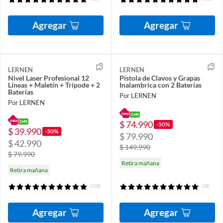
Agregar
Agregar
LERNEN
LERNEN
Nivel Laser Profesional 12
Pistola de Clavos y Grapas
Líneas + Maletín + Trípode + 2
Inalambrica con 2 Baterías
Baterías
Por LERNEN
Por LERNEN
$ 74.990
-50%
$ 39.990
-50%
$ 79.990
$ 42.990
$ 149.990
$ 79.990
Retira mañana
Retira mañana
(110)
(28)
Agregar
Agregar