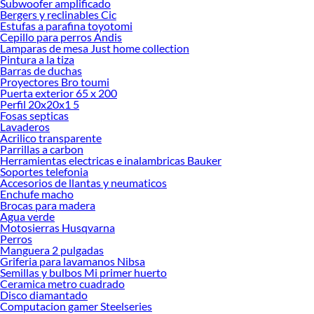
Subwoofer amplificado
Bergers y reclinables Cic
Estufas a parafina toyotomi
Cepillo para perros Andis
Lamparas de mesa Just home collection
Pintura a la tiza
Barras de duchas
Proyectores Bro toumi
Puerta exterior 65 x 200
Perfil 20x20x1 5
Fosas septicas
Lavaderos
Acrilico transparente
Parrillas a carbon
Herramientas electricas e inalambricas Bauker
Soportes telefonia
Accesorios de llantas y neumaticos
Enchufe macho
Brocas para madera
Agua verde
Motosierras Husqvarna
Perros
Manguera 2 pulgadas
Griferia para lavamanos Nibsa
Semillas y bulbos Mi primer huerto
Ceramica metro cuadrado
Disco diamantado
Computacion gamer Steelseries