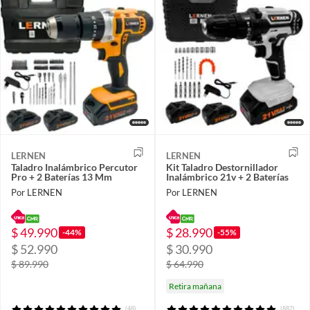
LERNEN
LERNEN
Taladro Inalámbrico Percutor
Kit Taladro Destornillador
Pro + 2 Baterías 13 Mm
Inalámbrico 21v + 2 Baterías
Por LERNEN
Por LERNEN
$ 49.990
$ 28.990
-44%
-55%
$ 52.990
$ 30.990
$ 89.990
$ 64.990
Retira mañana
(48)
(882)