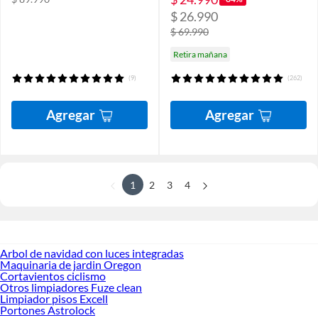
$ 26.990
$ 69.990
Retira mañana
(9)
(262)
Agregar
Agregar
1
2
3
4
Arbol de navidad con luces integradas
Maquinaria de jardin Oregon
Cortavientos ciclismo
Otros limpiadores Fuze clean
Limpiador pisos Excell
Portones Astrolock