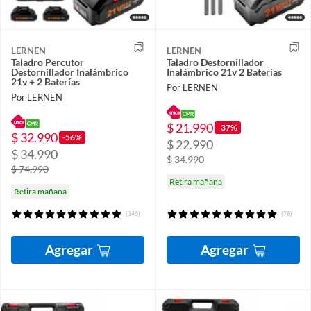
LERNEN
LERNEN
Taladro Percutor
Taladro Destornillador
Destornillador Inalámbrico
Inalámbrico 21v 2 Baterías
21v + 2 Baterías
Por LERNEN
Por LERNEN
$ 21.990
-37%
$ 32.990
-56%
$ 22.990
$ 34.990
$ 34.990
$ 74.990
Retira mañana
Retira mañana
(146)
(78)
Agregar
Agregar