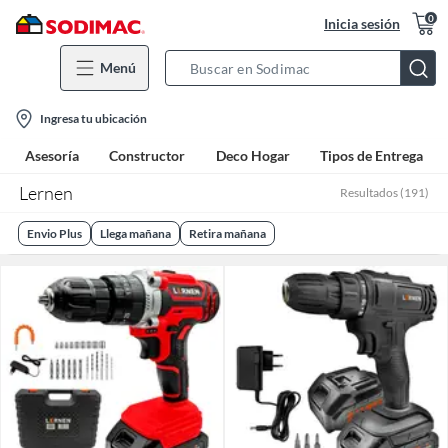
0
Inicia sesión
Menú
Search
Bar
location-
Ingresa tu ubicación
icon
Asesoría
Constructor
Deco Hogar
Tipos de Entrega
Lernen
Resultados
(
191
)
Envio Plus
Llega mañana
Retira mañana