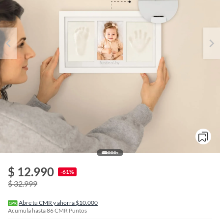
o
f
$ 12.990
n
-61%
I
$ 32.999
r
e
l
Abre tu CMR y ahorra $10.000
l
Acumula hasta
86
CMR Puntos
e