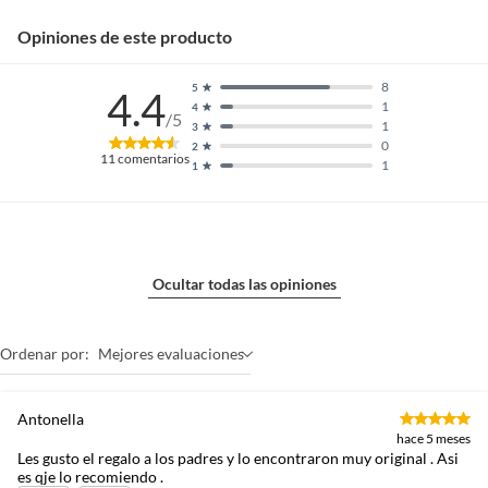
Opiniones de este producto
8
5
4.4
1
4
/5
1
3
0
2
11
comentarios
1
1
Ocultar todas las opiniones
Ordenar por:
Mejores evaluaciones
Antonella
hace 5 meses
Les gusto el regalo a los padres y lo encontraron muy original . Asi
es qje lo recomiendo .