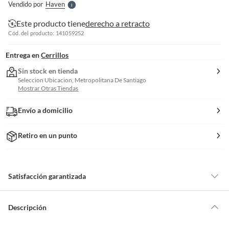
Vendido por
Haven
S
Este producto tiene
derecho a retracto
Cód. del producto: 141059252
Entrega en
Cerrillos
Sin stock en tienda
Seleccion Ubicacion, Metropolitana De Santiago
Mostrar Otras Tiendas
Envío a domicilio
Retiro en un punto
Satisfacción garantizada
Por ley, tienes hasta
10 días para devolver un producto
si te arrepientes
de la compra.
Descripción
Debe estar en perfecto estado, con todas sus etiquetas, sellos intactos y
sin uso, tal como te lo entregamos. Ten en cuenta que lo debes haber