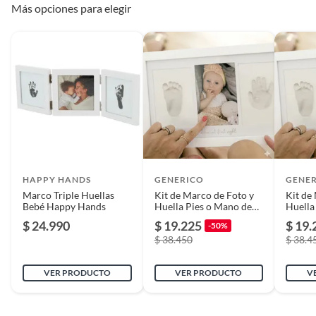
Más opciones para elegir
Alto
3.8
Ancho
20.7
Capacidad de fotos
3
HAPPY HANDS
GENERICO
GENE
Marco Triple Huellas
Kit de Marco de Foto y
Kit de
Bebé Happy Hands
Huella Pies o Mano de
Huella
Bebé Color Blanco
Bebé C
$ 24.990
$ 19.225
$ 19.
-50%
$ 38.450
$ 38.4
VER PRODUCTO
VER PRODUCTO
V