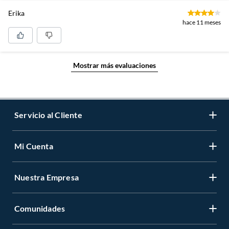
Erika
hace 11 meses
Mostrar más evaluaciones
Servicio al Cliente
Mi Cuenta
Contáctanos
Medios de Pago
Nuestra Empresa
Registrate
Cambios y Devoluciones
Cambiar Contraseña
Tiendas y horarios
Comunidades
Sobre Nosotros
Mis Compras
Garantía Legal
Venta Empresa