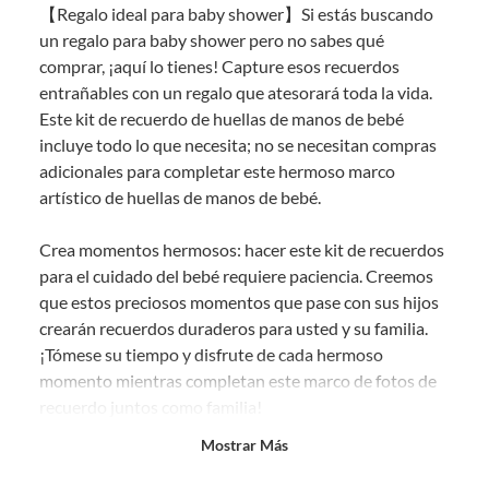
【Regalo ideal para baby shower】Si estás buscando
comprado por internet y que hay ciertas categorías que no tienen este
derecho:
un regalo para baby shower pero no sabes qué
comprar, ¡aquí lo tienes! Capture esos recuerdos
Productos que, por su naturaleza, no puedan ser devueltos,
entrañables con un regalo que atesorará toda la vida.
puedan deteriorarse o caducar con rapidez.
Este kit de recuerdo de huellas de manos de bebé
Confeccionados a la medida.
incluye todo lo que necesita; no se necesitan compras
De uso personal.
adicionales para completar este hermoso marco
En sodimac.cl te damos
30 días desde que recibes el producto
. Debe
artístico de huellas de manos de bebé.
estar en perfecto estado, con todas sus etiquetas y sin uso, tal como te lo
entregamos.
Crea momentos hermosos: hacer este kit de recuerdos
Productos digitales que se entregan a través de una descarga
para el cuidado del bebé requiere paciencia. Creemos
electrónica, por ejemplo, cupones de experiencia o programas
que estos preciosos momentos que pase con sus hijos
para el computador.
crearán recuerdos duraderos para usted y su familia.
Productos a pedido o confeccionados a medida.
¡Tómese su tiempo y disfrute de cada hermoso
Productos que han sido informados como imperfectos, usados,
momento mientras completan este marco de fotos de
reparados, abiertos, de segunda selección, remanufacturados o
recuerdo juntos como familia!
con alguna deficiencia, que sean comprados en esa condición a
un precio reducido.
Mostrar Más
Alta calidad: solo utilizamos 100 % vidrio, lo que
Alimentos, bebidas, medicamentos, suplementos alimenticios,
vitaminas, entre otros análogos.
garantiza que el marco de fotos de recuerdo de tu bebé