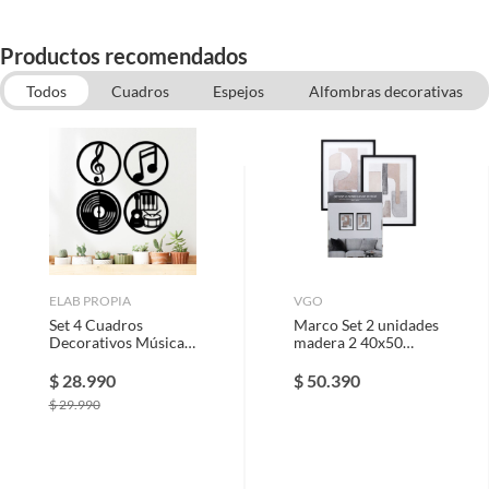
Productos recomendados
Todos
Cuadros
Espejos
Alfombras decorativas
Marcos de foto
ELAB PROPIA
VGO
Set 4 Cuadros
Marco Set 2 unidades
Decorativos Música -
madera 2 40x50
Madera Fun Republic
Negro Vgo
$
28.990
$
50.390
$
29.990