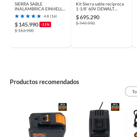
SIERRA SABLE
Kit Sierra sable reciproca
INALAMBRICA EINHELL
1-1/8´ 60V DEWALT
Inalámbrico
Sí
PROFESSIONAL 2500
DCS389T2-B2.
4.8
(16)
$ 695.290
RPM
$ 749.990
$ 145.990
-11%
Características
El moto
$ 163.900
por car
cambio 
variabl
bloqueo
ilumina
Productos recomendados
Peso del producto
2.8 kg
To