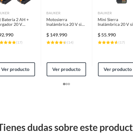
UKER
BAUKER
BAUKER
t Batería 2 AH +
Motosierra
Mini Sierra
rgador 20 V
Inalámbrica 20 V sin
Inalámbrica 20 V s
neración Brushless
Batería ni Cargador
Batería ni Cargado
92.990
$
149.990
$
55.990
(
17
)
(
14
)
(
17
)
Ver producto
Ver producto
Ver producto
Tienes dudas sobre este produc