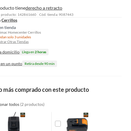
roducto tiene
derecho a retracto
l producto: 142861660
Cód. tienda: 9087443
n
Cerrillos
en tienda
imac Homecenter Cerrillos
dan solo 3 unidades
trar Otras Tiendas
a domicilio
Llega en
2 horas
 en un punto
Retira desde 90 min
o más comprado con este producto
ionar todos
(2 productos)