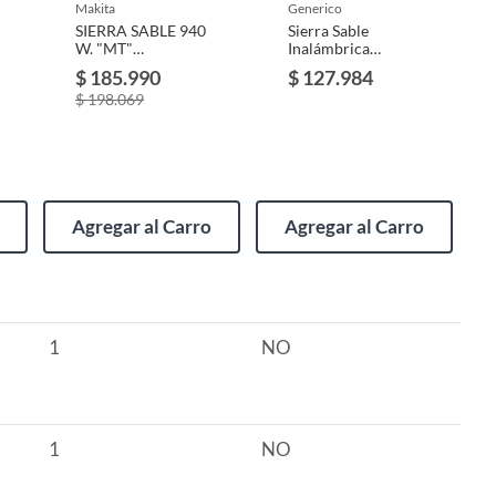
makita
generico
SIERRA SABLE 940
Sierra Sable
W. "MT"
Inalámbrica
(M4500KG)
Betensh Corte
$ 185.990
$ 127.984
Madera Recíproca
$ 198.069
Portátil
Agregar al Carro
Agregar al Carro
1
NO
1
NO