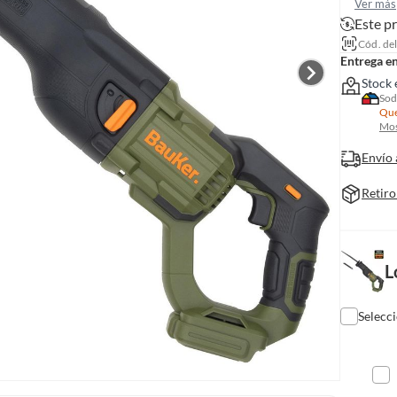
Ver más
Este p
Cód. de
Entrega e
Stock 
Sod
Que
Mos
Envío 
Retiro
L
Selecc