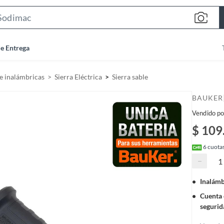
S
e
a
de Entrega
r
c
e inalámbricas
Sierra Eléctrica
Sierra sable
h
B
BAUKER
a
Vendido po
r
$ 109
6
cuotas
−
Inalámb
Cuenta 
segurid