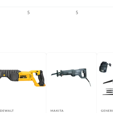
ncho de 9.6 cm y un alto de 23.4 cm, ideal para trabajos
permite un mayor control. Además, incluye una hoja para
5
5
a capacidad de corte de 300 mm y una velocidad de 3000
u diseño inalámbrico y su alimentación por batería te
m
alámbrico 20V Sin Batería
lorar las categorías complementarias. Considera los
tos de madera. También puedes echar un vistazo a las
 baterías inalámbricas, para asegurar que siempre tengas
RPM
m
DEWALT
MAKITA
GENER