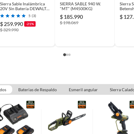
Sierra Sable Inalámbrica
SIERRA SABLE 940 W.
Sierra 
20V Sin Batería DEWALT
"MT" (M4500KG)
Betens
DCS380B-B3
Recípro
5
(3)
$ 185.990
$ 127
$ 198.069
$ 259.990
-21%
r sin escobillas aumenta el tiempo de funcionamiento
$ 329.990
ga；Función pendular de 2 posiciones；Sistema de
de cuchilla sin herramientas；Velocidad de corte
e para un mayor control al cortar；El interruptor de
 evita el arranque accidental；LED para una mejor
ción
dos
Baterias de Respaldo
Esmeril angular
Sierra Calad