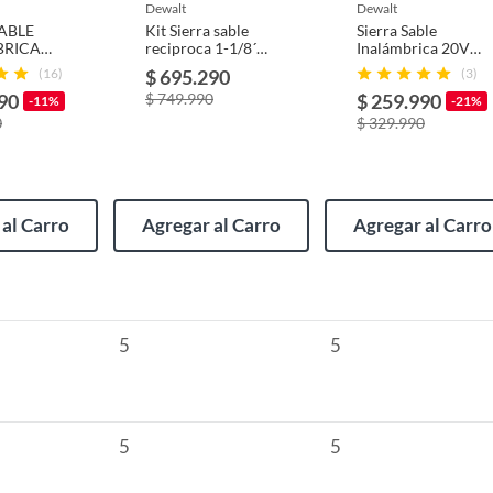
usados, reparados, abiertos, de segunda selección,
dewalt
dewalt
s en esa condición a un precio reducido.
SABLE
Kit Sierra sable
Sierra Sable
BRICA
reciproca 1-1/8´
Inalámbrica 20V
BD59
itaminas, entre otros análogos.
60V DEWALT
Sin Batería
(16)
$ 695.290
(3)
IONAL
DCS389T2-B2.
DEWALT
90
$ 749.990
$ 259.990
M
DCS380B-B3
-11%
-21%
0
$ 329.990
onal
al Carro
Agregar al Carro
Agregar al Carro
a de sable,1 hoja para cortar madera,1 hoja de acero
5
5
5
5
m