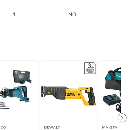
1
NO
ICO
DEWALT
MAKITA