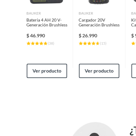
BAUKER
BAUKER
BA
Batería 4 AH 20 V-
Cargador 20V
Ki
Generación Brushless
Generación Brushless
Ca
Ge
$
46.990
$
26.990
$
(
38
)
(
15
)
Ver producto
Ver producto
¿