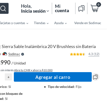
0
Hola
,
Mi
cuenta
Inicia sesión
Tarjetas y cuentas
Tiendas
Ayuda
Vende en Sodimac
o
f
n
I
r
e
Sierra Sable Inalámbrica 20 V Brushless sin Batería
|
l
l
e
4.3 (12)
r
Sodimac
S
.990
/ Unidad
 sin interés
Abre tu CMR y ahorra $10.000
Agregar al carro
+
rico
:
Sí
Tipo de velocidad
:
Fijo
con bloqueo de
ad
:
Sí