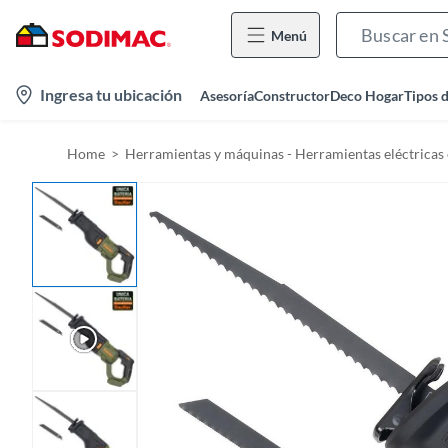
Menú
l
Ingresa tu ubicación
Asesoría
Constructor
Deco Hogar
Tipos 
o
c
Home
Herramientas y máquinas - Herramientas eléctricas 
a
t
i
o
n
-
i
c
o
n