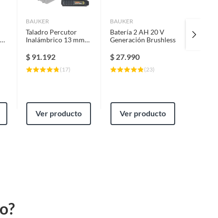
BAUKER
BAUKER
BAUKER
Taladro Percutor
Batería 2 AH 20 V
Sierra C
in
Inalámbrico 13 mm
Generación Brushless
Inalámb
r
20 V Brushles + 1
Brushles
Batería 2AH +
$
91.192
$
27.990
$
119.
Cargador
(
17
)
(
23
)
Ver producto
Ver producto
Ver
to?