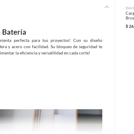
BAU
Car
Brus
$
26
 Batería
amienta perfecta para tus proyectos! Con su diseño
ra y acero con facilidad. Su bloqueo de seguridad te
mentar la eficiencia y versatilidad en cada corte!