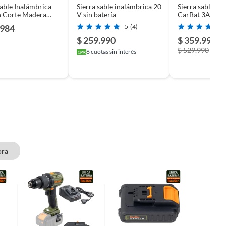
Sable Inalámbrica
Sierra sable inalámbrica 20
Sierra sable in
h Corte Madera
V sin batería
CarBat 3Ah. 18
ca Portátil
DJR189SF
.984
5
(4)
$ 259.990
$ 359.990
-
$ 529.990
6
cuotas sin interés
ora