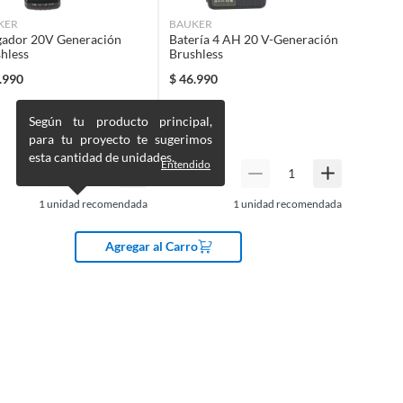
KER
BAUKER
gador 20V Generación
Batería 4 AH 20 V-Generación
hless
Brushless
.990
$
46.990
Según tu producto principal,
para tu proyecto te sugerimos
esta cantidad de unidades.
Entendido
1
unidad recomendada
1
unidad recomendada
Agregar al Carro