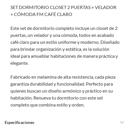
sin uso, tal como te lo entregamos. Ten en cuenta que lo debes haber
SET DORMITORIO CLOSET 2 PUERTAS + VELADOR
comprado por internet y que hay ciertas categorías que no tienen este
derecho:
+ CÓMODA FM CAFÉ CLARO
Productos que, por su naturaleza, no puedan ser devueltos,
Este set de dormitorio completo incluye un closet de 2
puedan deteriorarse o caducar con rapidez.
puertas, un velador y una cómoda, todos en acabado
Confeccionados a la medida.
café claro para un estilo uniforme y moderno. Diseñado
De uso personal.
para brindar organización y estética, es la solución
En sodimac.cl te damos
30 días desde que recibes el producto
. Debe
ideal para amueblar habitaciones de manera práctica y
estar en perfecto estado, con todas sus etiquetas y sin uso, tal como te lo
elegante.
entregamos.
Productos digitales que se entregan a través de una descarga
Fabricado en melamina de alta resistencia, cada pieza
electrónica, por ejemplo, cupones de experiencia o programas
garantiza durabilidad y funcionalidad. Perfecto para
para el computador.
quienes buscan un diseño armónico y práctico en su
Productos a pedido o confeccionados a medida.
habitación. Renueva tu dormitorio con este set
Productos que han sido informados como imperfectos, usados,
completo que combina estilo y orden.
reparados, abiertos, de segunda selección, remanufacturados o
con alguna deficiencia, que sean comprados en esa condición a
un precio reducido.
Especificaciones
Alimentos, bebidas, medicamentos, suplementos alimenticios,