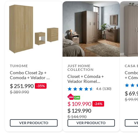
Sistema de apertura
Bisagra
Cantidad de paquetes
2
Espacio recomendado
Dormitorio
TUHOME
JUST HOME
CASA 
COLLECTION
Combo Closet 2p +
Alto
170,2 Cm
Combo 
Closet + Cómoda +
Comoda + Velador
+ Cómo
Velador Riomel
Fresno Europeo Y
Vainill
$ 251.990
-35%
46,5x81,4x182 cm
Blanco
4.6
(130)
$ 389.990
Ancho
168,2 Cm
$ 69.
$ 99.9
$ 109.990
-24%
$ 129.990
Profundidad
48,3 Cm
$ 144.990
VER PRODUCTO
VER PRODUCTO
V
Condicion del
Nuevo
producto