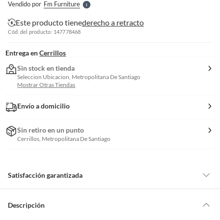
Vendido por
Fm Furniture
S
Este producto tiene
derecho a retracto
Cód. del producto: 147778468
Entrega en
Cerrillos
Sin stock en tienda
Seleccion Ubicacion, Metropolitana De Santiago
Mostrar Otras Tiendas
Envío a domicilio
Sin retiro en un punto
Cerrillos, Metropolitana De Santiago
Satisfacción garantizada
Por ley, tienes hasta
10 días para devolver un producto
si te arrepientes
de la compra.
Descripción
Debe estar en perfecto estado, con todas sus etiquetas, sellos intactos y