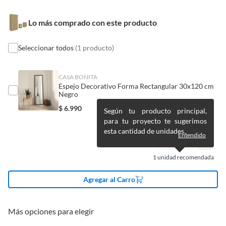
vitaminas, entre otros análogos.
Pinturas de un color a solicitud.
Requiere armado
Sí
Lo más comprado con este producto
Plantas.
De uso personal.
Seleccionar todos
(1 producto)
Productos en combo
Sí
CASA BONITA
Cantidad de cajones
4
Espejo Decorativo Forma Rectangular 30x120 cm
Negro
$
6.990
Según tu producto principal,
Cantidad de puertas
2
para tu proyecto te sugerimos
esta cantidad de unidades.
Entendido
Color básico
Marrón
1
unidad recomendada
Peso máximo
60 Kg
Agregar al Carro
soportado
Más opciones para elegir
Tipo de guardarropa
Combo closet