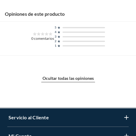
Opiniones de este producto
5
4
3
0
comentarios
2
1
Ocultar todas las opiniones
Servicio al Cliente
Mi Cuenta
Contáctanos