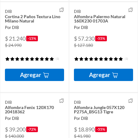
DIB
DIB
Cortina 2 Paños Textura Lino
Alfombra Palermo Natural
Milano Natural
160X230 01703A
Por DIB
Por DIB
$ 21.240
$ 57.230
-15%
-55%
$ 24.990
$ 127.180
(1)
(1)
Agregar
Agregar
DIB
DIB
Alfombra Fenix 120X170
Alfombra Jungle 057X120
20418362
P275A_BSG13 Tigre
Por DIB
Por DIB
$ 39.200
$ 18.890
-72%
-55%
$ 140.000
$ 41.980