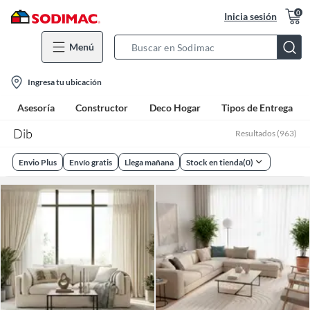
0
Inicia sesión
Menú
Search
Bar
location-
Ingresa tu ubicación
icon
Asesoría
Constructor
Deco Hogar
Tipos de Entrega
Dib
Resultados
(
963
)
Envio Plus
Envío gratis
Llega mañana
Stock en tienda
(
0
)