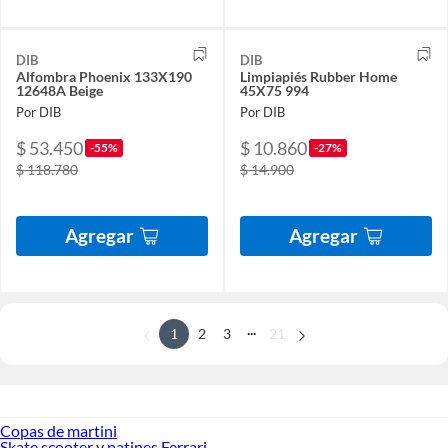
DIB
DIB
Alfombra Phoenix 133X190
Limpiapiés Rubber Home
12648A Beige
45X75 994
Por DIB
Por DIB
$ 53.450
$ 10.860
-55%
-27%
$ 118.780
$ 14.900
Agregar
Agregar
...
1
2
3
21
Copas de martini
Skate scooter y patines Ferrari