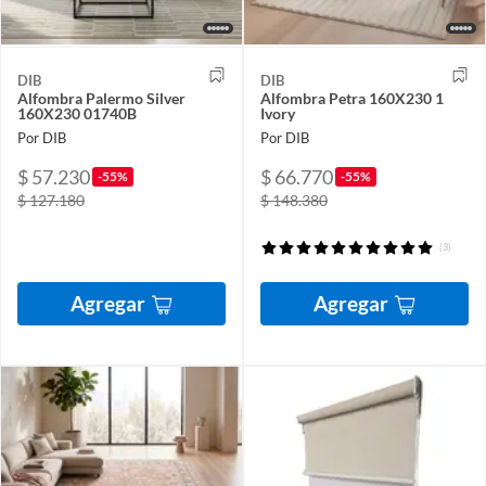
DIB
DIB
Alfombra Palermo Silver
Alfombra Petra 160X230 1
160X230 01740B
Ivory
Por DIB
Por DIB
$ 57.230
$ 66.770
-55%
-55%
$ 127.180
$ 148.380
(3)
Agregar
Agregar