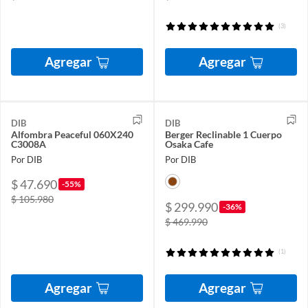
(3)
Agregar
Agregar
DIB
DIB
Alfombra Peaceful 060X240
Berger Reclinable 1 Cuerpo
C3008A
Osaka Cafe
Por DIB
Por DIB
$ 47.690
-55%
$ 105.980
$ 299.990
-36%
$ 469.990
(1)
Agregar
Agregar