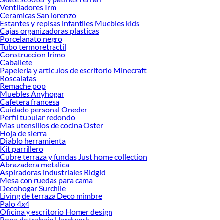
Ventiladores Irm
Ceramicas San lorenzo
Estantes y repisas infantiles Muebles kids
Cajas organizadoras plasticas
Porcelanato negro
Tubo termoretractil
Construccion Irimo
Caballete
Papeleria y articulos de escritorio Minecraft
Roscalatas
Remache pop
Muebles Anyhogar
Cafetera francesa
Cuidado personal Oneder
Perfil tubular redondo
Mas utensilios de cocina Oster
Hoja de sierra
Diablo herramienta
Kit parrillero
Cubre terraza y fundas Just home collection
Abrazadera metalica
Aspiradoras industriales Ridgid
Mesa con ruedas para cama
Decohogar Surchile
Living de terraza Deco mimbre
Palo 4x4
Oficina y escritorio Homer design
Ropa de trabajo Hardwork