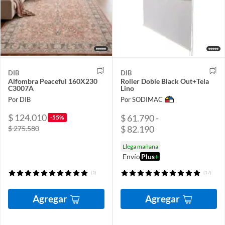
DIB
DIB
Alfombra Peaceful 160X230
Roller Doble Black Out+Tela
C3007A
Lino
Por DIB
Por SODIMAC
$ 124.010
$ 61.790 -
-55%
$ 82.190
$ 275.580
Llega mañana
Envío
Plus
+
(1)
(17)
Agregar
Agregar