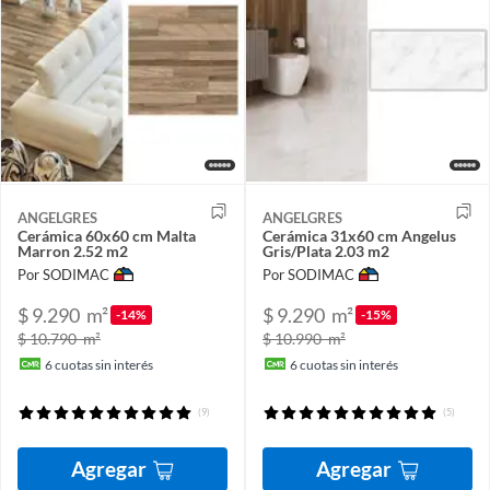
ANGELGRES
ANGELGRES
Cerámica 60x60 cm Malta
Cerámica 31x60 cm Angelus
Marron 2.52 m2
Gris/Plata 2.03 m2
Por SODIMAC
Por SODIMAC
$ 9.290
m²
$ 9.290
m²
-14%
-15%
$ 10.790
m²
$ 10.990
m²
6
cuotas sin interés
6
cuotas sin interés
(9)
(5)
Agregar
Agregar