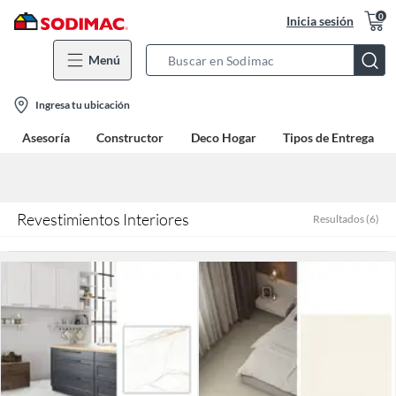
0
Inicia sesión
Menú
Search
Bar
location-
Ingresa tu ubicación
icon
Asesoría
Constructor
Deco Hogar
Tipos de Entrega
Revestimientos Interiores
Resultados
(
6
)