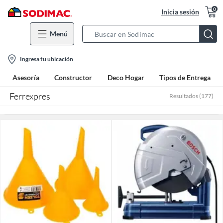
0
Inicia sesión
Menú
Search
Bar
location-
Ingresa tu ubicación
icon
Asesoría
Constructor
Deco Hogar
Tipos de Entrega
Ferrexpres
Resultados
(
177
)