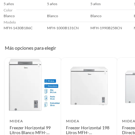
5 años
5 años
5 años
Duración en
10 año(s)
Color
Blanco
condiciones
Blanco
Blanco
Modelo
previsibles de uso
MFH-1430B186C
MFH-1000B131CN
MFH-1990B258CN
Plazo de
5 años
Más opciones para elegir
disponibilidad de
repuestos
Plazo de
10 año(s)
disponibilidad de
servicio técnico
MIDEA
MIDEA
MIDE
Freezer Horizontal 99
Freezer Horizontal 198
Freeze
Litros Blanco MFH-
Litros MFH-
Direct