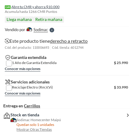
I
r
Abre tu CMR y ahorra $10.000
e
Acumula hasta
1266
CMR Puntos
l
Llega mañana
Retira mañana
l
e
Vendido por
Sodimac
S
Este producto tiene
derecho a retracto
Cód. del producto: 110006693
Cód. tienda: 6012744
Garantía extendida
1 Año de Garantía Extendida
$
25.990
Conocer más opciones
Servicios adicionales
Reciclaje Electro (Rm,V,Vi)
$
33.990
Conocer más opciones
Entrega en
Cerrillos
Stock en tienda
Sodimac Homecenter Maipú
Quedan solo 1 unidades
Mostrar Otras Tiendas