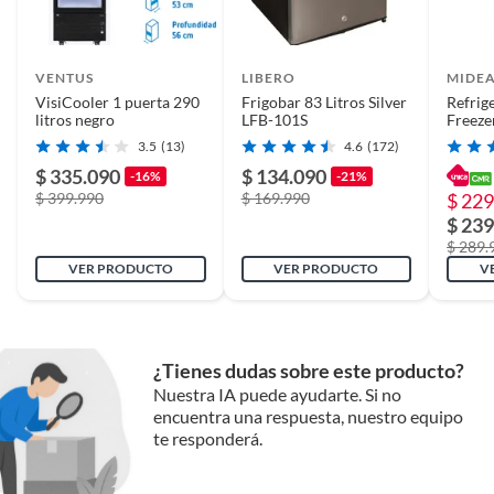
VENTUS
LIBERO
MIDE
VisiCooler 1 puerta 290
Frigobar 83 Litros Silver
Refrig
litros negro
LFB-101S
Freeze
Litros
3.5
(13)
4.6
(172)
MDRT
$ 335.090
$ 134.090
-16%
-21%
$ 399.990
$ 169.990
$ 229
$ 239
$ 289.
VER PRODUCTO
VER PRODUCTO
V
¿Tienes dudas sobre este producto?
Nuestra IA puede ayudarte. Si no
encuentra una respuesta, nuestro equipo
te responderá.