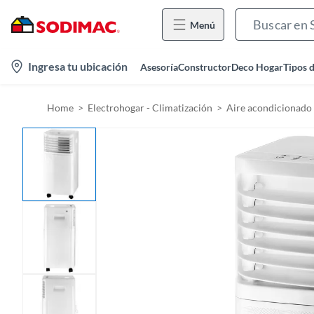
Menú
l
Ingresa tu ubicación
Asesoría
Constructor
Deco Hogar
Tipos 
o
c
Home
Electrohogar - Climatización
Aire acondicionado
a
t
i
o
n
-
i
c
o
n