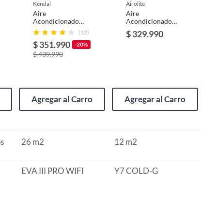
kendal
airolite
Aire
Aire
Acondicionado
Acondicionado
14000 EVA III PRO
Portátil Solo Frío
(12)
$ 329.990
WIFI
7000 Btu/h
$ 351.990
-20%
$ 439.990
Agregar al Carro
Agregar al Carro
s
26 m2
12 m2
EVA III PRO WIFI
Y7 COLD-G