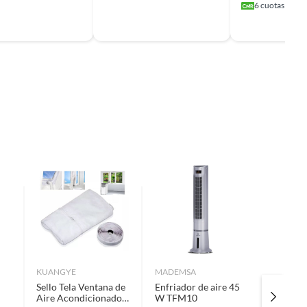
6
cuotas sin in
KUANGYE
MADEMSA
POLAR B
Sello Tela Ventana de
Enfriador de aire 45
Ventila
Aire Acondicionado
W TFM10
metro