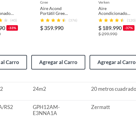
usados, reparados, abiertos, de segunda selección,
gree
verken
s en esa condición a un precio reducido.
Aire Acond
Aire
onado
Portátil Gree
Acondicionado
itaminas, entre otros análogos.
Frío TCL
12000Btu FRIO
Portátil 3 en 1 -
(40)
(376)
(120)
 3 en 1
CALOR
7.000 BTU Frio
90
$ 359.990
$ 189.990
Zermatt
-33%
-37%
0
$ 299.990
lor
al Carro
Agregar al Carro
Agregar al Carro
W
m2
24m2
20 metros cuadrado
A/RS2
GPH12AM-
Zermatt
E3NNA1A