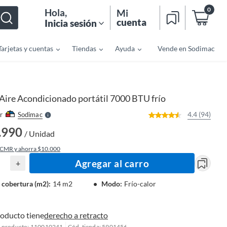
0
Hola
,
Mi
cuenta
Inicia sesión
Tarjetas y cuentas
Tiendas
Ayuda
Vende en Sodimac
o
f
n
I
r
e
Aire Acondicionado portátil 7000 BTU frío
l
l
e
4.4 (94)
r
Sodimac
S
.990
/ Unidad
 CMR y ahorra $10.000
Agregar al carro
+
 cobertura (m2)
:
14 m2
Modo
:
Frío-calor
roducto tiene
derecho a retracto
l producto: 110010241
Cód. tienda: 5901456