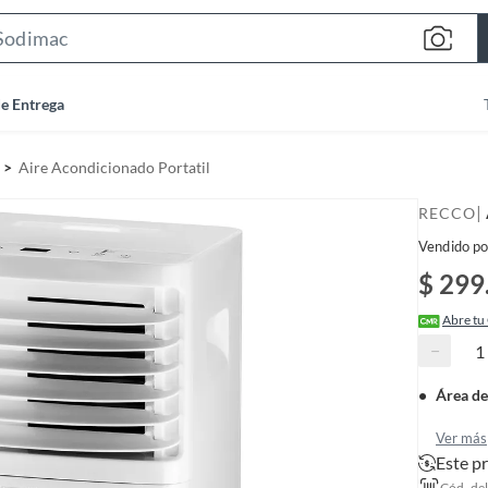
S
e
a
de Entrega
r
c
Aire Acondicionado Portatil
h
B
|
RECCO
a
Vendido po
r
$ 299
Abre tu
−
Área de
Ver más
Este p
Cód. de