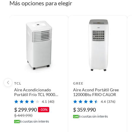
Más opciones para elegir
Características
El Aire Acondicionado Portátil Recco de 7000 BTU te ofrec
capacidad de refrigeración de 7000 BTU te permite manten
cuenta con un filtro de aire lavable, que te permite mantene
es silencioso, con un nivel de ruido de 54 dB, lo que te
acondicionado también cuenta con un temporizador, que
necesidades.
TCL
GREE
Aire Acondicionado
Aire Acond Portátil Gree
Portátil Frío TCL 9000
12000Btu FRIO CALOR
BTU 3 en 1
4.1
(40)
4.4
(376)
$ 299.990
$ 359.990
-33%
$ 449.990
6
cuotas sin interés
6
cuotas sin interés