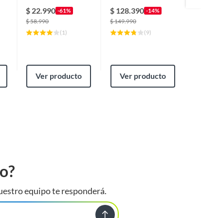
Portátil
$
22.990
$
128.390
$
25.9
-61%
-14%
$
58.990
$
149.990
$
37.390
(
1
)
(
9
)
Ver producto
Ver producto
Ver
to?
uestro equipo te responderá.