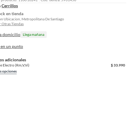
n
Cerrillos
ock en tienda
on Ubicacion, Metropolitana De Santiago
 Otras Tiendas
a domicilio
Llega mañana
 en un punto
os adicionales
je Electro (Rm,V,Vi)
$
33.990
s opciones