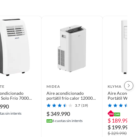
TE
MIDEA
KLYMA
condicionado
Aire acondicionado
Aire Acondici
l Solo Frío 7000
portátil frío calor 12000
Portátil WiFi 
BTU + Wifi
KÖLD 9wf ES W
.990
3.7
(19)
$ 349.990
as sin interés
$ 189.990
-
6
cuotas sin interés
$ 199.990
$ 329.990