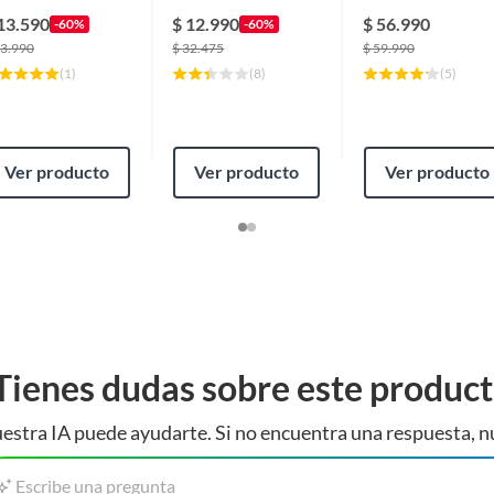
ondicionado 13cm
Aire Acondicionado
13.590
$
12.990
$
56.990
-60%
-60%
ctos adicionales
3.990
$
32.475
$
59.990
deres adquirir algunos productos de las categorías:
(
1
)
(
8
)
(
5
)
r, y molduras y accesorios, para una mejor organización
Ver producto
Ver producto
Ver producto
Tienes dudas sobre este produc
estra IA puede ayudarte. Si no encuentra una respuesta, n
Escribe una pregunta