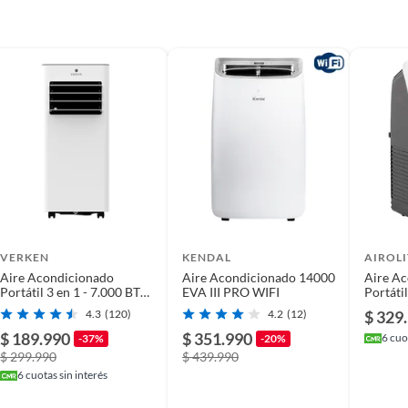
e un sistema de refrigeración eficiente y práctico. Su
er una temperatura agradable en tu espacio. El equipo
r un aire limpio y saludable. Además, su funcionamiento
 permite disfrutar de un ambiente tranquilo. El aire
 te permite programar su funcionamiento según tus
VERKEN
KENDAL
AIROLI
Aire Acondicionado
Aire Acondicionado 14000
Aire A
Portátil 3 en 1 - 7.000 BTU
EVA III PRO WIFI
Portáti
Frio Zermatt
Btu/h
4.3
(120)
4.2
(12)
$ 329
$ 189.990
$ 351.990
6
cuot
-37%
-20%
$ 299.990
$ 439.990
6
cuotas sin interés