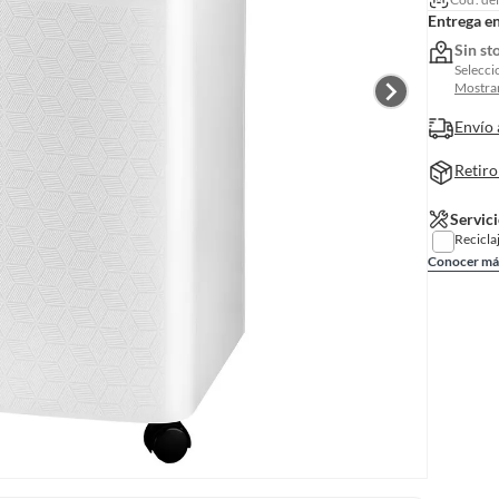
Entrega e
Sin st
Selecci
Mostrar
Envío 
Retiro
Servici
Recicla
Conocer má