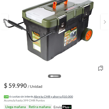
o
$ 59.990
f
/ Unidad
n
I
r
6
cuotas sin interés
Abre tu CMR y ahorra $10.000
e
Acumula hasta
399
CMR Puntos
l
Llega mañana
Retira mañana
Envío
Plus
+
l