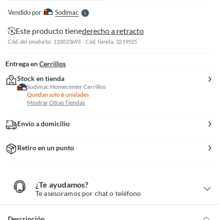
e
Vendido por
Sodimac
S
Este producto tiene
derecho a retracto
Cód. del producto: 110023693
Cód. tienda: 3219925
Entrega en
Cerrillos
Stock en tienda
Sodimac Homecenter Cerrillos
Quedan solo 6 unidades
Mostrar Otras Tiendas
Envío a domicilio
Retiro en un punto
¿Te ayudamos?
¿
T
Te asesoramos por chat o teléfono
e
a
y
u
d
Descripción