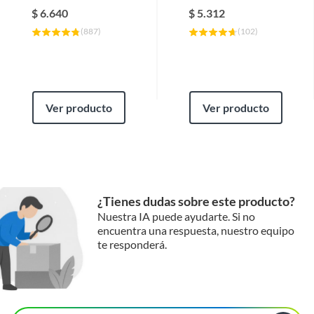
herramientas de medición y trazado, que te serán útiles
$
6.640
$
5.312
para realizar tus proyectos con precisión.
(
887
)
(
102
)
Ver producto
Ver producto
¿Tienes dudas sobre este producto?
Nuestra IA puede ayudarte. Si no
encuentra una respuesta, nuestro equipo
te responderá.