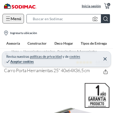
0
Inicia sesión
Menú
S
e
l
a
Ingresa tu ubicación
o
r
Asesoría
Constructor
Deco Hogar
Tipos de Entrega
c
c
a
h
Home
Herramientas y máquinas - Organizadores de herramientas
t
Revisa nuestras
políticas de privacidad
y
de
cookies
B
Carro Porta Herramientas
C
Aceptar cookies
4.8 (478)
e
BAUKER
i
a
r
o
r
r
Carro Porta Herramientas 25" 40x64X36,5 cm
a
n
r
-
i
c
o
n