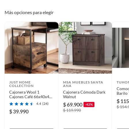
Más opciones para elegir
JUST HOME
MSA MUEBLES SANTA
TUHO
COLLECTION
ANA
Comod
Cajonera Wool 1
Cajonera Cómoda Dark
Baril
Cajones Café 66x40x40
Walnut
Fresn
$ 115
cm
4.4
(24)
$ 69.900
-42%
$ 154.
$ 119.990
$ 39.990