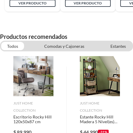
VER PRODUCTO
VER PRODUCTO
V
Productos recomendados
Todos
Comodas y Cajoneras
Estantes
Sillas de Escritorio
Estantes para Bano
Muebles
Veladores
JUST HOME
JUST HOME
COLLECTION
COLLECTION
Escritorio Rocky Hill
Estante Rocky Hill
120x50x87 cm
Madera 5 Nivel(es)
51x152x34.6 cm
Walnut
$
89.990
$
44.990
-31%