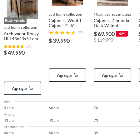
organizado y funcional.
just home collection
msa muebles santa ana
Cajonera Wool 1
Cajonera Cómoda
Estás viendo
Manuales y documentos
Cajones Café
Dark Walnut
just home collection
Manual de Armado
66x40x40 cm
(24)
$ 69.900
Archivador Rocky
-42%
Hill 43x40x51 cm
$ 39.990
$ 119.990
(63)
$ 49.990
Manuales y documentos
Manual de Armado
Agregar
Agregar
Agregar
Alto
51 cm
66 cm
76
Ancho
43 cm
40 cm
73
Profundidad
40 cm
40 cm
39