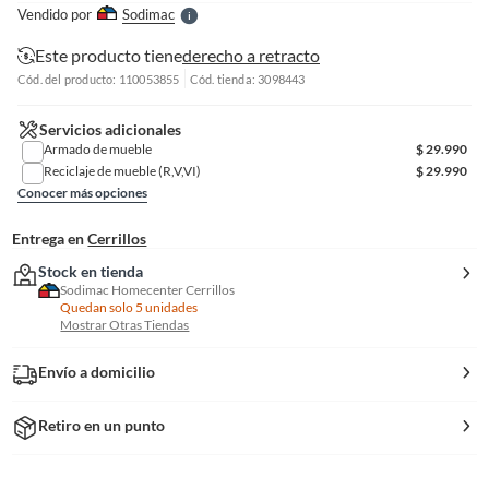
e
Vendido por
Sodimac
S
Este producto tiene
derecho a retracto
Cód. del producto: 110053855
Cód. tienda: 3098443
Servicios adicionales
Armado de mueble
$
29.990
Reciclaje de mueble (R,V,VI)
$
29.990
Conocer más opciones
Entrega en
Cerrillos
Stock en tienda
Sodimac Homecenter Cerrillos
Quedan solo 5 unidades
Mostrar Otras Tiendas
Envío a domicilio
Retiro en un punto