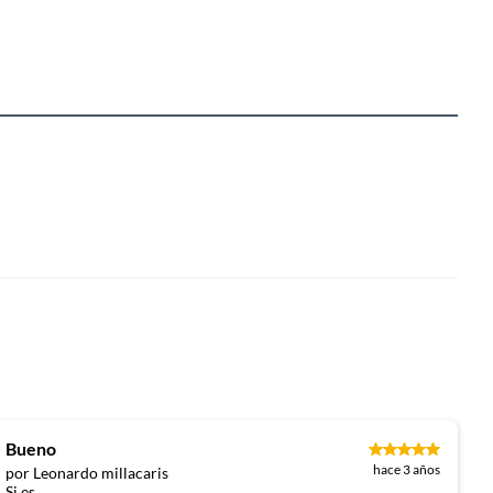
Bueno
hace 3 años
por Leonardo millacaris
Si es