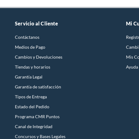
Servicio al Cliente
Mi C
Contáctanos
Regist
Medios de Pago
Cambi
Cambios y Devoluciones
Mis C
Inclinación de soporte
Tiendas y horarios
Ayuda
Al inclinar el soporte se logra brindar mayor seguridad
a tu secadora debido a que quedará dispuesta sobre la
Garantía Legal
línea horizontal del suelo y una vez montada la
Garantía de satisfacción
secadora quedará perfectamente horizontal.
Tipos de Entrega
Estado del Pedido
Programa CMR Puntos
Canal de Integridad
Concursos y Bases Legales