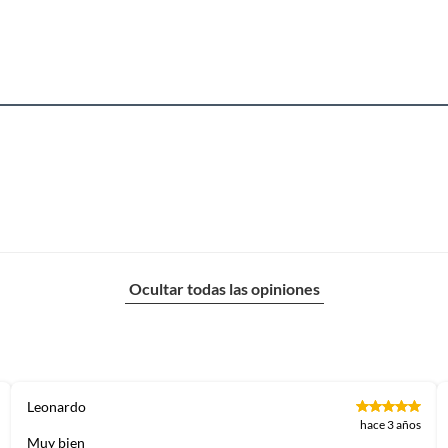
usados, reparados, abiertos, de segunda selección,
s en esa condición a un precio reducido.
itaminas, entre otros análogos.
Incluye las fijaciones necesarias para instalar
al muro de concreto/ladrillo como para
ensamblar el soporte y su respectivo
instructivo.
Ocultar todas las opiniones
Resiste hasta 50 kg en muro sólido.
Profundidad máxima y ancho máximo
permitido 60 cm.
Fabricación Chilena.
Leonardo
hace 3 años
Muy bien