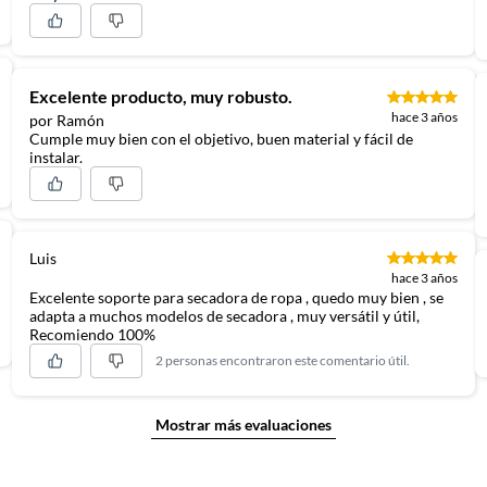
Excelente producto, muy robusto.
hace 3 años
por Ramón
Cumple muy bien con el objetivo, buen material y fácil de
instalar.
Luis
hace 3 años
oría técnica disponible.
Excelente soporte para secadora de ropa , quedo muy bien , se
adapta a muchos modelos de secadora , muy versátil y útil,
uy sencilla se encuentra detallada en el instructivo que
Recomiendo 100%
y pasos necesarios para poder realizarlo. Si tienes dudas
2 personas encontraron este comentario útil.
que te asesoren de la mejor manera.
Mostrar más evaluaciones