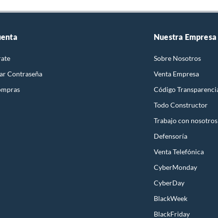
uenta
Nuestra Empresa
rate
Sobre Nosotros
ar Contraseña
Venta Empresa
Calidad garantizada
ompras
Código Transparenci
: Elegir un soporte ARTIMET es elegir un soporte
Todo Constructor
moderno de buena calidad con un diseño simple,
duradero y funcional. Permitiendo una alta
Trabajo con nosotros
compatiblidad para la mayoría de los modelos de
Defensoría
secadora disponibles en el mercado. ARTIMET es una
empresa nacional que posee servicio técnico para
Venta Telefónica
ayudar y asesorar en lo que necesites.
CyberMonday
CyberDay
Conociendo
BlackWeek
ARTIMET
BlackFriday