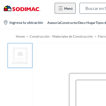
Menú
l
Ingresa tu ubicación
Asesoría
Constructor
Deco Hogar
Tipos 
o
c
Home
Construcción - Materiales de Construcción
Fierr
a
t
i
o
n
-
i
c
o
n