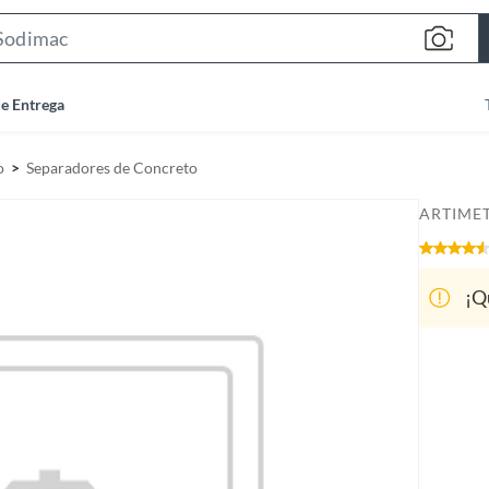
S
e
a
de Entrega
r
c
o
Separadores de Concreto
h
B
ARTIME
a
r
¡Q