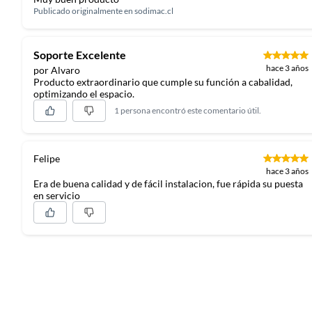
Publicado originalmente en
sodimac.cl
Soporte Excelente
hace 3 años
por Alvaro
Producto extraordinario que cumple su función a cabalidad,
optimizando el espacio.
1 persona encontró este comentario útil.
Felipe
hace 3 años
Fácil instalación y ases
Era de buena calidad y de fácil instalacion, fue rápida su puesta
en servicio
La instalación del soporte mural para secadora ARTIMET es m
viene dentro del producto indicando todas las herramientas 
puedes contactar directamente al fabricante ARTIMET para 