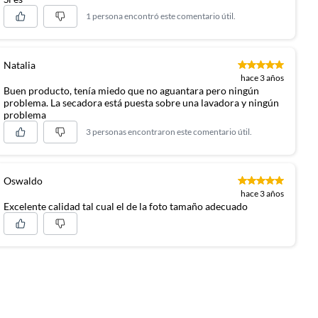
1 persona encontró este comentario útil.
Natalia
hace 3 años
Buen producto, tenía miedo que no aguantara pero ningún
problema. La secadora está puesta sobre una lavadora y ningún
problema
3 personas encontraron este comentario útil.
Oswaldo
hace 3 años
Excelente calidad tal cual el de la foto tamaño adecuado