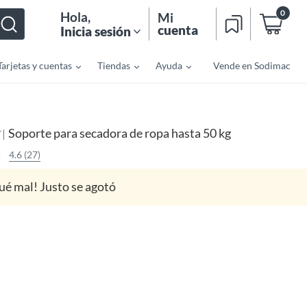
0
Hola
,
Mi
cuenta
Inicia sesión
Tarjetas y cuentas
Tiendas
Ayuda
Vende en Sodimac
Soporte para secadora de ropa hasta 50 kg
|
T
4.6 (27)
ué mal! Justo se agotó