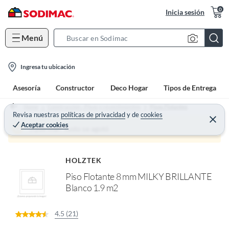
0
Inicia sesión
Menú
S
e
l
a
Ingresa tu ubicación
o
r
Asesoría
Constructor
Deco Hogar
Tipos de Entrega
c
c
a
h
Home
Construcción - Pisos y revestimientos
Pisos Flotantes
t
Revisa nuestras
políticas de privacidad
y
de
cookies
B
C
Aceptar cookies
e
i
a
¡Qué mal! Justo se agotó
r
o
r
r
a
n
r
HOLZTEK
-
Piso Flotante 8 mm MILKY BRILLANTE
i
Blanco 1.9 m2
c
o
n
4.5 (21)