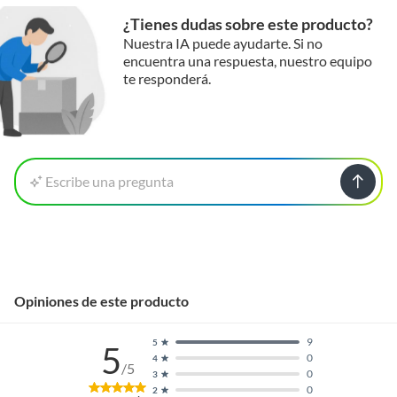
¿Tienes dudas sobre este producto?
Nuestra IA puede ayudarte. Si no
encuentra una respuesta, nuestro equipo
te responderá.
Escribe una pregunta
Opiniones de este producto
9
5
5
0
4
/5
0
3
0
2