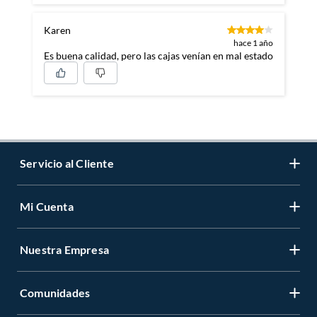
Karen
hace 1 año
Es buena calidad, pero las cajas venían en mal estado
Servicio al Cliente
Mi Cuenta
Contáctanos
Medios de Pago
Nuestra Empresa
Registrate
Cambios y Devoluciones
Cambiar Contraseña
Tiendas y horarios
Comunidades
Sobre Nosotros
Mis Compras