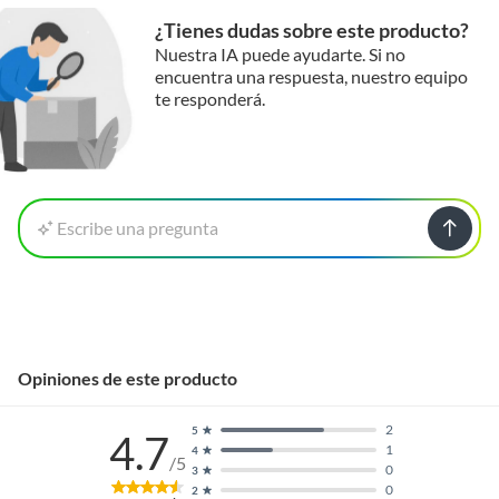
¿Tienes dudas sobre este producto?
Nuestra IA puede ayudarte. Si no
encuentra una respuesta, nuestro equipo
te responderá.
Escribe una pregunta
Opiniones de este producto
2
5
4.7
1
4
/5
0
3
0
2