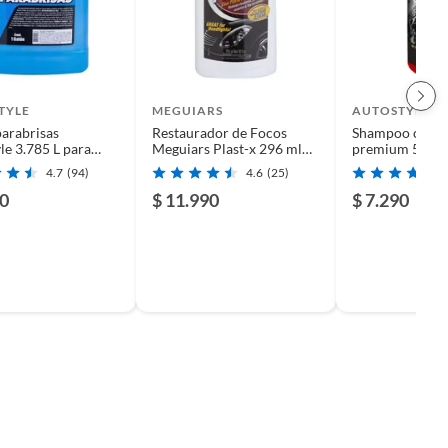
TYLE
MEGUIARS
AUTOSTYLE
arabrisas
Restaurador de Focos
Shampoo conce
le 3.785 L para
Meguiars Plast-x 296 ml
premium 500 m
il Vidrios y
Elimina Opacidad
4.7
(94)
4.6
(25)
90
$ 11.990
$ 7.290