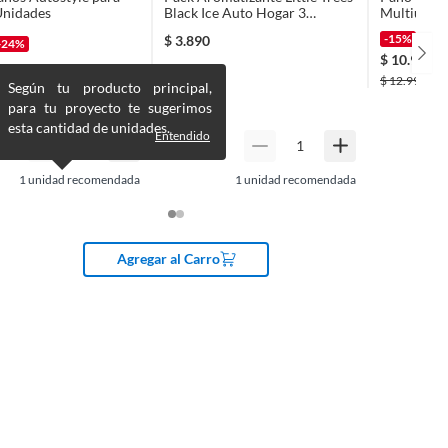
Unidades
Black Ice Auto Hogar 3
Multiuso P
Unidades
Auto Casa
-15%
$
3.890
-24%
$
10.990
$
12.990
Según tu producto principal,
para tu proyecto te sugerimos
esta cantidad de unidades.
Entendido
1
unidad recomendada
1
unidad recomendada
Agregar al Carro