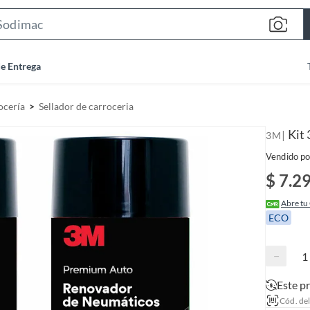
S
e
a
de Entrega
r
c
ocería
Sellador de carroceria
h
B
Kit
|
3M
a
Vendido po
r
$ 7.2
Abre tu
ECO
−
Este p
Cód. de