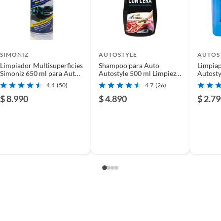
SIMONIZ
AUTOSTYLE
AUTOS
Limpiador Multisuperficies
Shampoo para Auto
Limpiap
Simoniz 650 ml para Auto
Autostyle 500 ml Limpieza
Autosty
Tapicería
y Brillo
Automóv
4.4
(50)
4.7
(26)
Espejos
$ 8.990
$ 4.890
$ 2.7