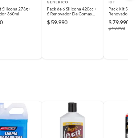
GENERICO
KIT
t Silicona 273g +
Pack de 6 Silicona 420cc +
Pack Kit Silico
dor 360ml
6 Renovador De Gomas
Renovador De
360cc.
360cc X12 Und
90
$ 59.990
$ 79.990
-2
$ 99.990