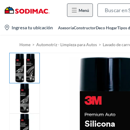
Menú
l
Ingresa tu ubicación
Asesoría
Constructor
Deco Hogar
Tipos 
o
c
Home
Automotriz - Limpieza para Autos
Lavado de carr
a
t
i
o
n
-
i
c
o
n