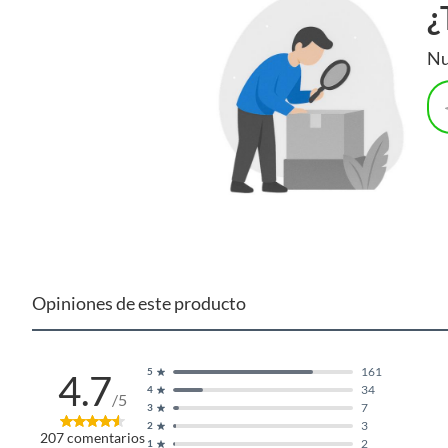
¿
Nu
Opiniones de este producto
161
5
4.7
34
4
/5
7
3
3
2
207
comentarios
2
1