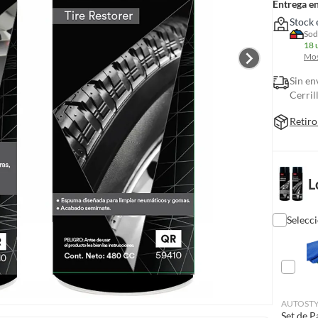
Entrega e
Stock 
Sod
18 
Mos
Sin en
Cerril
Retiro
L
Selecc
AUTOST
Set de P