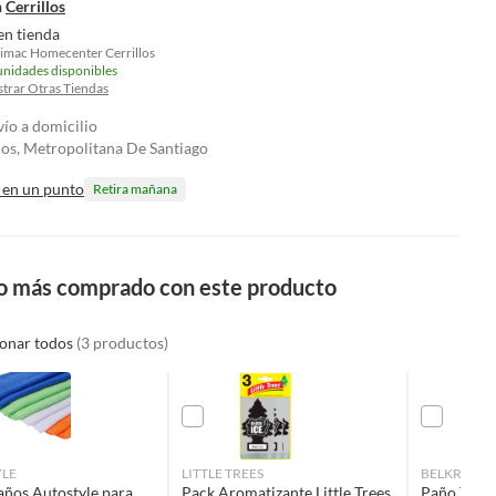
n
Cerrillos
en tienda
imac Homecenter Cerrillos
unidades disponibles
trar Otras Tiendas
vío a domicilio
los, Metropolitana De Santiago
 en un punto
Retira mañana
o más comprado con este producto
ionar todos
(3 productos)
YLE
LITTLE TREES
BELKRA
años Autostyle para
Pack Aromatizante Little Trees
Paño Toall