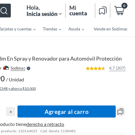
0
Hola
,
Mi
cuenta
Inicia sesión
Tarjetas y cuentas
Tiendas
Ayuda
Vende en Sodimac
o
f
n
I
r
e
 3m En Spray y Renovador para Automóvil Protección
l
l
e
4.7 (207)
r
Sodimac
S
90
/ Unidad
 CMR y ahorra $10.000
Agregar al carro
+
roducto tiene
derecho a retracto
l producto: 110164025
Cód. tienda: 1100483