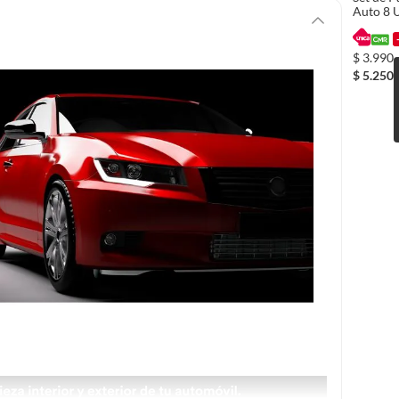
Auto 8 
$
3.990
$
5.250