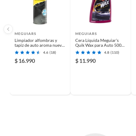
MEGUIARS
MEGUIARS
Limpiador alfombras y
Cera Líquida Meguiar's
tapiz de auto aroma nuevo
Quik Wax para Auto 500
561ml
ml
4.6
(18)
4.8
(110)
$ 16.990
$ 11.990