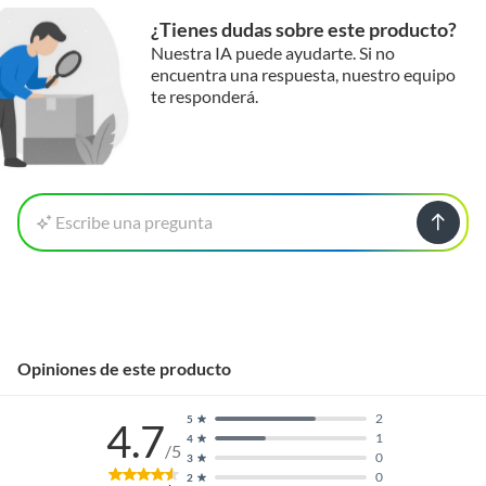
¿Tienes dudas sobre este producto?
Nuestra IA puede ayudarte. Si no
encuentra una respuesta, nuestro equipo
te responderá.
Escribe una pregunta
Opiniones de este producto
2
5
4.7
1
4
/5
0
3
0
2