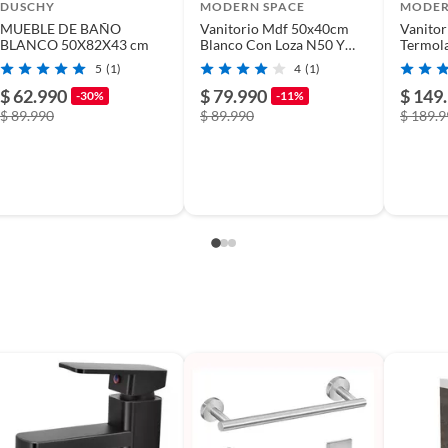
usados, reparados, abiertos, de segunda selección,
DUSCHY
MODERN SPACE
MODER
s en esa condición a un precio reducido.
MUEBLE DE BAÑO
Vanitorio Mdf 50x40cm
Vanito
BLANCO 50X82X43 cm
Blanco Con Loza N50 Y
Termol
itaminas, entre otros análogos.
Grifería
Con Loz
5
(1)
4
(1)
$ 62.990
$ 79.990
$ 149
-30%
-11%
$ 89.990
$ 89.990
$ 189.
56
ular