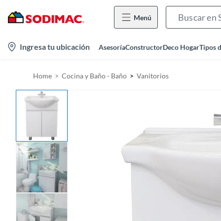
Menú
l
Ingresa tu ubicación
Asesoría
Constructor
Deco Hogar
Tipos 
o
c
Home
Cocina y Baño - Baño
Vanitorios
a
t
i
o
n
-
i
c
o
n