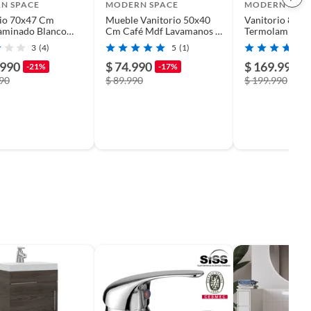
N SPACE
MODERN SPACE
MODERN SPA
rio 70x47 Cm
Mueble Vanitorio 50x40
Vanitorio 80x
aminado Blanco
Cm Café Mdf Lavamanos +
Termolaminado
a Y Grifería
Grifería Ms
Con Loza Y Grif
3
(4)
5
(1)
.990
$ 74.990
$ 169.990
-21%
-17%
-
990
$ 89.990
$ 199.990