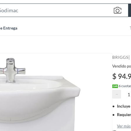
S
e
a
de Entrega
r
c
h
B
|
BRIGGS
a
Vendido po
r
$ 94.
6
cuotas
−
Incluye
Requie
Ver más