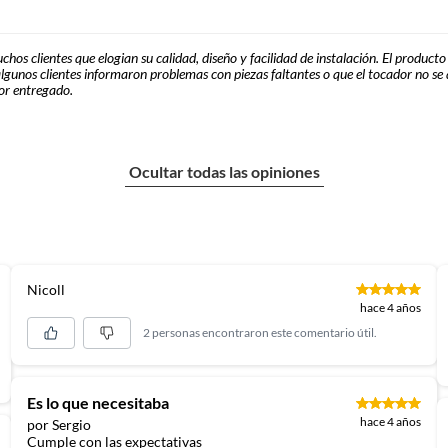
hos clientes que elogian su calidad, diseño y facilidad de instalación. El producto
lgunos clientes informaron problemas con piezas faltantes o que el tocador no s
lor entregado.
Ocultar todas las opiniones
Nicoll
hace 4 años
2 personas encontraron este comentario útil.
Es lo que necesitaba
hace 4 años
por Sergio
Cumple con las expectativas