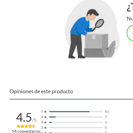
¿
Profundidad
35 cm
Nu
Características
Espesor de la estructura
15 mm
Este vanitorio de la marca Briggs, fabricado en MDP de alta
80 cm de alto y 35 cm de profundidad. Incluye un lavamanos 
Su tipo de cierre es suave, asegurando una larga duración. E
Cuenta con anti rebalse
Si
Opiniones de este producto
41
5
4.5
7
4
/5
3
3
0
2
54
comentarios
3
1