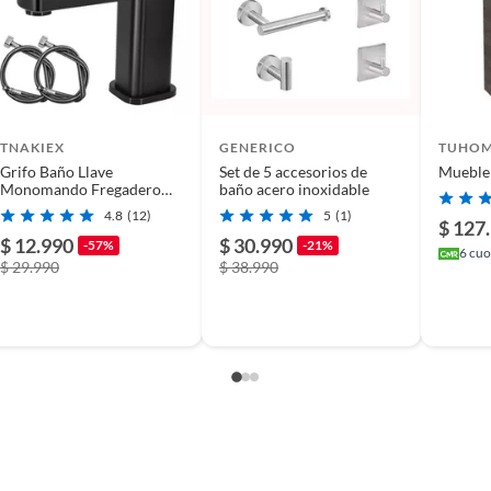
suave
TNAKIEX
GENERICO
TUHO
Grifo Baño Llave
Set de 5 accesorios de
Mueble
Monomando Fregadero
baño acero inoxidable
Mezcladora Inoxidable
4.8
(12)
5
(1)
$ 127
$ 12.990
$ 30.990
-57%
-21%
6
cuot
$ 29.990
$ 38.990