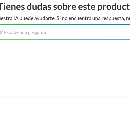
Tienes dudas sobre este produc
estra IA puede ayudarte. Si no encuentra una respuesta, n
 calidad con un espesor de 15 mm, mide 53 cm de ancho,
Escribe una pregunta
de loza y un sistema anti-rebalse para mayor seguridad.
l kit viene en 2 empaques y requiere armado.