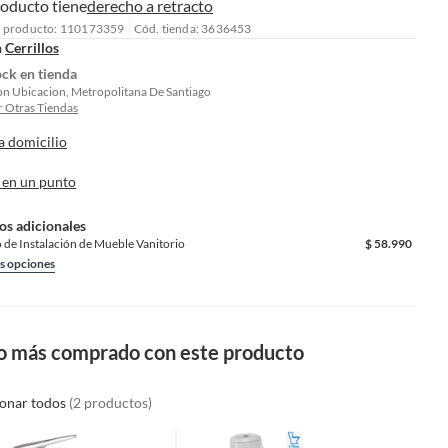
roducto tiene
derecho a retracto
l producto: 110173359
Cód. tienda: 3636453
n
Cerrillos
ock en tienda
on Ubicacion, Metropolitana De Santiago
 Otras Tiendas
a domicilio
 en un punto
os adicionales
o de Instalación de Mueble Vanitorio
$
58.990
s opciones
o más comprado con este producto
ionar todos
(2 productos)