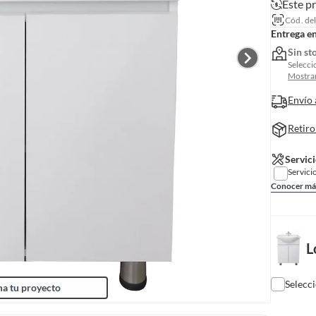
Este p
Cód. de
Entrega e
Sin st
Selecci
Mostrar
Envío 
Retiro
Servici
Servici
Conocer má
L
Selecc
a tu proyecto