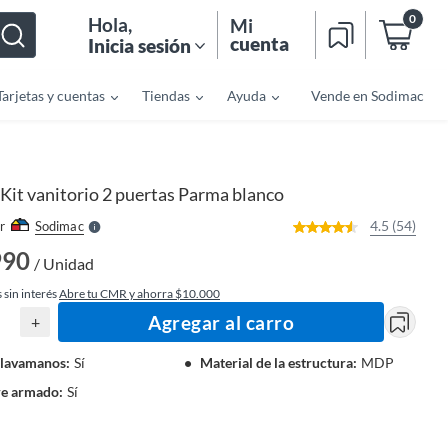
0
Hola
,
Mi
cuenta
Inicia sesión
Tarjetas y cuentas
Tiendas
Ayuda
Vende en Sodimac
o
f
n
I
r
e
Kit vanitorio 2 puertas Parma blanco
l
l
e
4.5 (54)
r
Sodimac
S
990
/ Unidad
 sin interés
Abre tu CMR y ahorra $10.000
Agregar al carro
+
 lavamanos
:
Sí
Material de la estructura
:
MDP
re armado
:
Sí