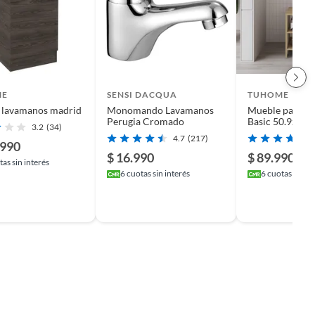
ME
SENSI DACQUA
TUHOME
 lavamanos madrid
Monomando Lavamanos
Mueble para l
Perugia Cromado
Basic 50.9x47x
3.2
(34)
4.7
(217)
.990
$ 16.990
$ 89.990
as sin interés
6
cuotas sin interés
6
cuotas sin in