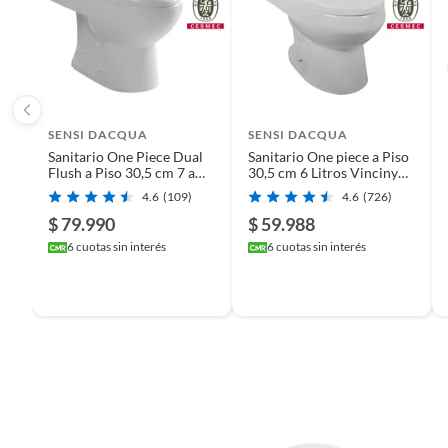
Tipo de cierre
Cierre 
Color
Blanco
SENSI DACQUA
SENSI DACQUA
Sanitario One Piece Dual
Sanitario One piece a Piso
Número de cubetas
1
Flush a Piso 30,5 cm 7 a
30,5 cm 6 Litros Vinciny
4,1 Litros por Descarga
Blanco
4.6
(109)
4.6
(726)
Lara Blanco
$ 79.990
$ 59.988
Cantidad de cajones
0
6
cuotas sin interés
6
cuotas sin interés
Alto
80 cm
Cantidad de puertas
2
Ancho
53 cm